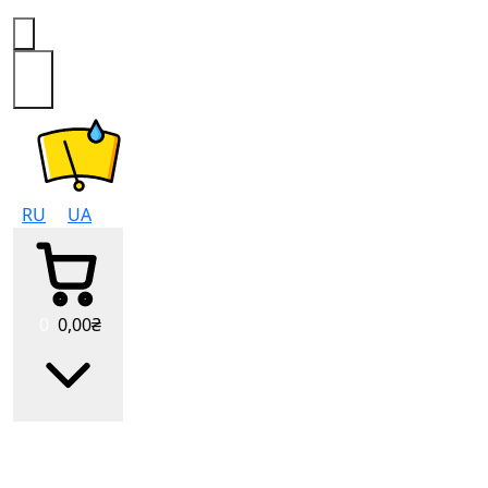
0
RU
UA
0
0
,00
₴