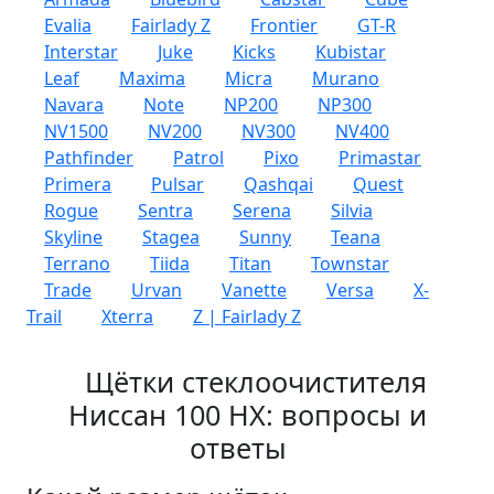
Evalia
Fairlady Z
Frontier
GT-R
Interstar
Juke
Kicks
Kubistar
Leaf
Maxima
Micra
Murano
Navara
Note
NP200
NP300
NV1500
NV200
NV300
NV400
Pathfinder
Patrol
Pixo
Primastar
Primera
Pulsar
Qashqai
Quest
Rogue
Sentra
Serena
Silvia
Skyline
Stagea
Sunny
Teana
Terrano
Tiida
Titan
Townstar
Trade
Urvan
Vanette
Versa
X-
Trail
Xterra
Z | Fairlady Z
Щётки стеклоочистителя
Ниссан 100 НХ: вопросы и
ответы