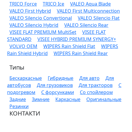
TRICO Force
TRICO Ice
VALEO Aqua Blade
VALEO First Hybrid
VALEO First Multiconnection
VALEO Silencio Convertional
VALEO Silencio Flat
VALEO Silencio Hybrid
VALEO Silencio Rear
VISEE FLAT PREMIUM MultiSet
VISEE FLAT
STANDARD
VISEE HYBRID PREMIUM SYNERGY+
VOLVO OEM
WIPERS Rain Shield Flat
WIPERS
Rain Shield Hybrid
WIPERS Rain Shield Rear
Типы
Бескаркасные
Гибридные
Для авто
Для
автобусов
Для грузовиков
Для тракторов
С
подогревом
С форсунками
Со спойлером
Задние
Зимние
Каркасные
Оригинальные
Резинки
КОНТАКТИ