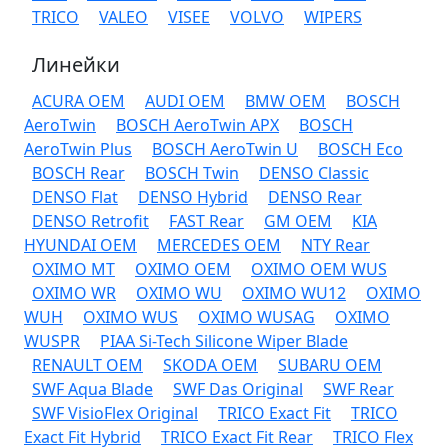
TRICO
VALEO
VISEE
VOLVO
WIPERS
Линейки
ACURA OEM
AUDI OEM
BMW OEM
BOSCH
AeroTwin
BOSCH AeroTwin APX
BOSCH
AeroTwin Plus
BOSCH AeroTwin U
BOSCH Eco
BOSCH Rear
BOSCH Twin
DENSO Classic
DENSO Flat
DENSO Hybrid
DENSO Rear
DENSO Retrofit
FAST Rear
GM OEM
KIA
HYUNDAI OEM
MERCEDES OEM
NTY Rear
OXIMO MT
OXIMO OEM
OXIMO OEM WUS
OXIMO WR
OXIMO WU
OXIMO WU12
OXIMO
WUH
OXIMO WUS
OXIMO WUSAG
OXIMO
WUSPR
PIAA Si-Tech Silicone Wiper Blade
RENAULT OEM
SKODA OEM
SUBARU OEM
SWF Aqua Blade
SWF Das Original
SWF Rear
SWF VisioFlex Original
TRICO Exact Fit
TRICO
Exact Fit Hybrid
TRICO Exact Fit Rear
TRICO Flex