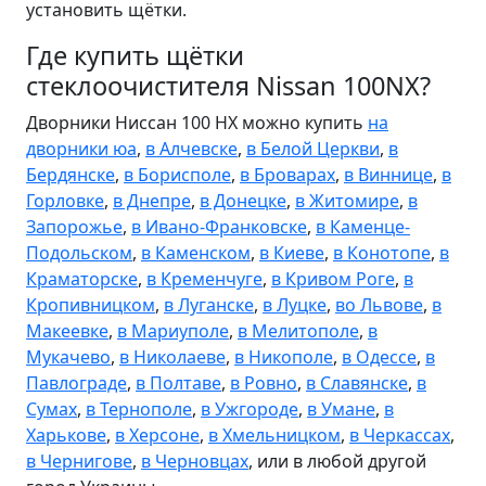
установить щётки.
Где купить щётки
стеклоочистителя Nissan 100NX?
Дворники Ниссан 100 НХ можно купить
на
дворники юа
,
в Алчевске
,
в Белой Церкви
,
в
Бердянске
,
в Борисполе
,
в Броварах
,
в Виннице
,
в
Горловке
,
в Днепре
,
в Донецке
,
в Житомире
,
в
Запорожье
,
в Ивано-Франковске
,
в Каменце-
Подольском
,
в Каменском
,
в Киеве
,
в Конотопе
,
в
Краматорске
,
в Кременчуге
,
в Кривом Роге
,
в
Кропивницком
,
в Луганске
,
в Луцке
,
во Львове
,
в
Макеевке
,
в Мариуполе
,
в Мелитополе
,
в
Мукачево
,
в Николаеве
,
в Никополе
,
в Одессе
,
в
Павлограде
,
в Полтаве
,
в Ровно
,
в Славянске
,
в
Сумах
,
в Тернополе
,
в Ужгороде
,
в Умане
,
в
Харькове
,
в Херсоне
,
в Хмельницком
,
в Черкассах
,
в Чернигове
,
в Черновцах
, или в любой другой