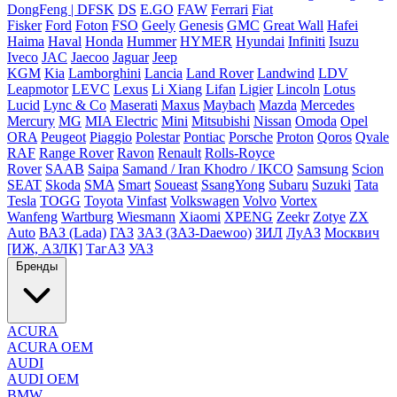
DongFeng | DFSK
DS
E.GO
FAW
Ferrari
Fiat
Fisker
Ford
Foton
FSO
Geely
Genesis
GMC
Great Wall
Hafei
Haima
Haval
Honda
Hummer
HYMER
Hyundai
Infiniti
Isuzu
Iveco
JAC
Jaecoo
Jaguar
Jeep
KGM
Kia
Lamborghini
Lancia
Land Rover
Landwind
LDV
Leapmotor
LEVC
Lexus
Li Xiang
Lifan
Ligier
Lincoln
Lotus
Lucid
Lync & Co
Maserati
Maxus
Maybach
Mazda
Mercedes
Mercury
MG
MIA Electric
Mini
Mitsubishi
Nissan
Omoda
Opel
ORA
Peugeot
Piaggio
Polestar
Pontiac
Porsche
Proton
Qoros
Qvale
RAF
Range Rover
Ravon
Renault
Rolls-Royce
Rover
SAAB
Saipa
Samand / Iran Khodro / IKCO
Samsung
Scion
SEAT
Skoda
SMA
Smart
Soueast
SsangYong
Subaru
Suzuki
Tata
Tesla
TOGG
Toyota
Vinfast
Volkswagen
Volvo
Vortex
Wanfeng
Wartburg
Wiesmann
Xiaomi
XPENG
Zeekr
Zotye
ZX
Auto
ВАЗ (Lada)
ГАЗ
ЗАЗ (ЗАЗ-Daewoo)
ЗИЛ
ЛуАЗ
Москвич
[ИЖ, АЗЛК]
ТагАЗ
УАЗ
Бренды
ACURA
ACURA OEM
AUDI
AUDI OEM
BMW