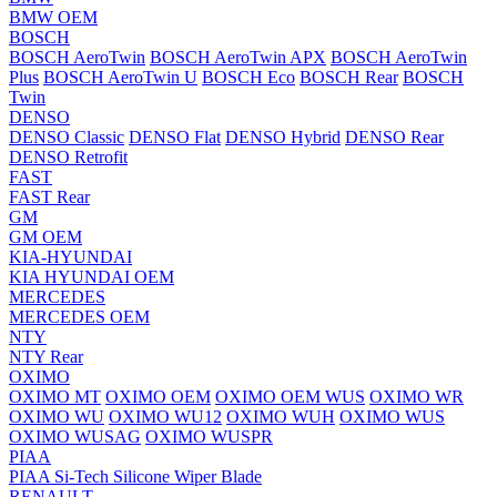
BMW OEM
BOSCH
BOSCH AeroTwin
BOSCH AeroTwin APX
BOSCH AeroTwin
Plus
BOSCH AeroTwin U
BOSCH Eco
BOSCH Rear
BOSCH
Twin
DENSO
DENSO Classic
DENSO Flat
DENSO Hybrid
DENSO Rear
DENSO Retrofit
FAST
FAST Rear
GM
GM OEM
KIA-HYUNDAI
KIA HYUNDAI OEM
MERCEDES
MERCEDES OEM
NTY
NTY Rear
OXIMO
OXIMO MT
OXIMO OEM
OXIMO OEM WUS
OXIMO WR
OXIMO WU
OXIMO WU12
OXIMO WUH
OXIMO WUS
OXIMO WUSAG
OXIMO WUSPR
PIAA
PIAA Si-Tech Silicone Wiper Blade
RENAULT