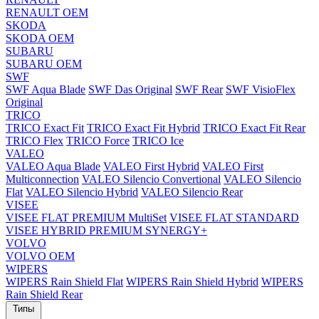
RENAULT OEM
SKODA
SKODA OEM
SUBARU
SUBARU OEM
SWF
SWF Aqua Blade
SWF Das Original
SWF Rear
SWF VisioFlex
Original
TRICO
TRICO Exact Fit
TRICO Exact Fit Hybrid
TRICO Exact Fit Rear
TRICO Flex
TRICO Force
TRICO Ice
VALEO
VALEO Aqua Blade
VALEO First Hybrid
VALEO First
Multiconnection
VALEO Silencio Convertional
VALEO Silencio
Flat
VALEO Silencio Hybrid
VALEO Silencio Rear
VISEE
VISEE FLAT PREMIUM MultiSet
VISEE FLAT STANDARD
VISEE HYBRID PREMIUM SYNERGY+
VOLVO
VOLVO OEM
WIPERS
WIPERS Rain Shield Flat
WIPERS Rain Shield Hybrid
WIPERS
Rain Shield Rear
Типы