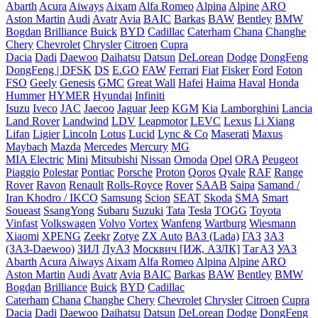
Abarth
Acura
Aiways
Aixam
Alfa Romeo
Alpina
Alpine
ARO
Aston Martin
Audi
Avatr
Avia
BAIC
Barkas
BAW
Bentley
BMW
Bogdan
Brilliance
Buick
BYD
Cadillac
Caterham
Chana
Changhe
Chery
Chevrolet
Chrysler
Citroen
Cupra
Dacia
Dadi
Daewoo
Daihatsu
Datsun
DeLorean
Dodge
DongFeng
DongFeng | DFSK
DS
E.GO
FAW
Ferrari
Fiat
Fisker
Ford
Foton
FSO
Geely
Genesis
GMC
Great Wall
Hafei
Haima
Haval
Honda
Hummer
HYMER
Hyundai
Infiniti
Isuzu
Iveco
JAC
Jaecoo
Jaguar
Jeep
KGM
Kia
Lamborghini
Lancia
Land Rover
Landwind
LDV
Leapmotor
LEVC
Lexus
Li Xiang
Lifan
Ligier
Lincoln
Lotus
Lucid
Lync & Co
Maserati
Maxus
Maybach
Mazda
Mercedes
Mercury
MG
MIA Electric
Mini
Mitsubishi
Nissan
Omoda
Opel
ORA
Peugeot
Piaggio
Polestar
Pontiac
Porsche
Proton
Qoros
Qvale
RAF
Range
Rover
Ravon
Renault
Rolls-Royce
Rover
SAAB
Saipa
Samand /
Iran Khodro / IKCO
Samsung
Scion
SEAT
Skoda
SMA
Smart
Soueast
SsangYong
Subaru
Suzuki
Tata
Tesla
TOGG
Toyota
Vinfast
Volkswagen
Volvo
Vortex
Wanfeng
Wartburg
Wiesmann
Xiaomi
XPENG
Zeekr
Zotye
ZX Auto
ВАЗ (Lada)
ГАЗ
ЗАЗ
(ЗАЗ-Daewoo)
ЗИЛ
ЛуАЗ
Москвич [ИЖ, АЗЛК]
ТагАЗ
УАЗ
Abarth
Acura
Aiways
Aixam
Alfa Romeo
Alpina
Alpine
ARO
Aston Martin
Audi
Avatr
Avia
BAIC
Barkas
BAW
Bentley
BMW
Bogdan
Brilliance
Buick
BYD
Cadillac
Caterham
Chana
Changhe
Chery
Chevrolet
Chrysler
Citroen
Cupra
Dacia
Dadi
Daewoo
Daihatsu
Datsun
DeLorean
Dodge
DongFeng