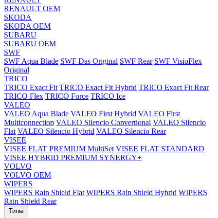
RENAULT OEM
SKODA
SKODA OEM
SUBARU
SUBARU OEM
SWF
SWF Aqua Blade
SWF Das Original
SWF Rear
SWF VisioFlex
Original
TRICO
TRICO Exact Fit
TRICO Exact Fit Hybrid
TRICO Exact Fit Rear
TRICO Flex
TRICO Force
TRICO Ice
VALEO
VALEO Aqua Blade
VALEO First Hybrid
VALEO First
Multiconnection
VALEO Silencio Convertional
VALEO Silencio
Flat
VALEO Silencio Hybrid
VALEO Silencio Rear
VISEE
VISEE FLAT PREMIUM MultiSet
VISEE FLAT STANDARD
VISEE HYBRID PREMIUM SYNERGY+
VOLVO
VOLVO OEM
WIPERS
WIPERS Rain Shield Flat
WIPERS Rain Shield Hybrid
WIPERS
Rain Shield Rear
Типы