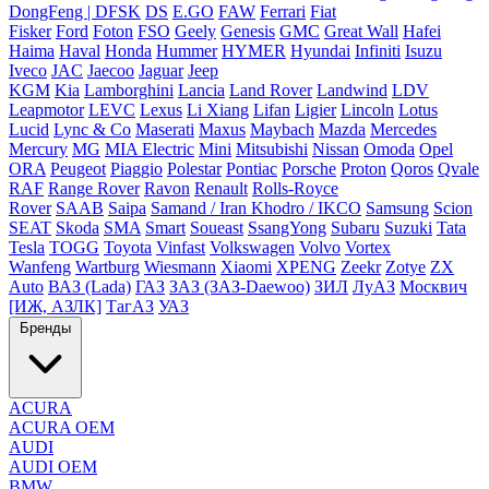
DongFeng | DFSK
DS
E.GO
FAW
Ferrari
Fiat
Fisker
Ford
Foton
FSO
Geely
Genesis
GMC
Great Wall
Hafei
Haima
Haval
Honda
Hummer
HYMER
Hyundai
Infiniti
Isuzu
Iveco
JAC
Jaecoo
Jaguar
Jeep
KGM
Kia
Lamborghini
Lancia
Land Rover
Landwind
LDV
Leapmotor
LEVC
Lexus
Li Xiang
Lifan
Ligier
Lincoln
Lotus
Lucid
Lync & Co
Maserati
Maxus
Maybach
Mazda
Mercedes
Mercury
MG
MIA Electric
Mini
Mitsubishi
Nissan
Omoda
Opel
ORA
Peugeot
Piaggio
Polestar
Pontiac
Porsche
Proton
Qoros
Qvale
RAF
Range Rover
Ravon
Renault
Rolls-Royce
Rover
SAAB
Saipa
Samand / Iran Khodro / IKCO
Samsung
Scion
SEAT
Skoda
SMA
Smart
Soueast
SsangYong
Subaru
Suzuki
Tata
Tesla
TOGG
Toyota
Vinfast
Volkswagen
Volvo
Vortex
Wanfeng
Wartburg
Wiesmann
Xiaomi
XPENG
Zeekr
Zotye
ZX
Auto
ВАЗ (Lada)
ГАЗ
ЗАЗ (ЗАЗ-Daewoo)
ЗИЛ
ЛуАЗ
Москвич
[ИЖ, АЗЛК]
ТагАЗ
УАЗ
Бренды
ACURA
ACURA OEM
AUDI
AUDI OEM
BMW