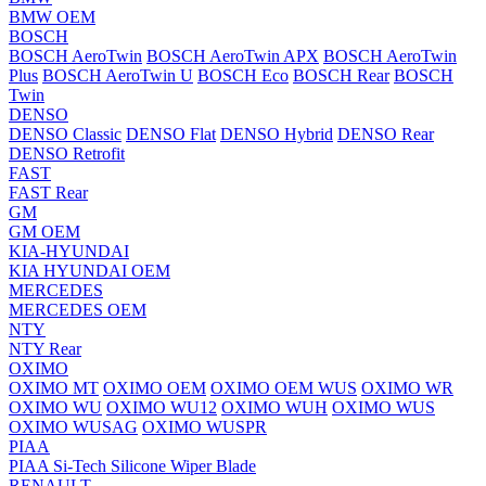
BMW OEM
BOSCH
BOSCH AeroTwin
BOSCH AeroTwin APX
BOSCH AeroTwin
Plus
BOSCH AeroTwin U
BOSCH Eco
BOSCH Rear
BOSCH
Twin
DENSO
DENSO Classic
DENSO Flat
DENSO Hybrid
DENSO Rear
DENSO Retrofit
FAST
FAST Rear
GM
GM OEM
KIA-HYUNDAI
KIA HYUNDAI OEM
MERCEDES
MERCEDES OEM
NTY
NTY Rear
OXIMO
OXIMO MT
OXIMO OEM
OXIMO OEM WUS
OXIMO WR
OXIMO WU
OXIMO WU12
OXIMO WUH
OXIMO WUS
OXIMO WUSAG
OXIMO WUSPR
PIAA
PIAA Si-Tech Silicone Wiper Blade
RENAULT