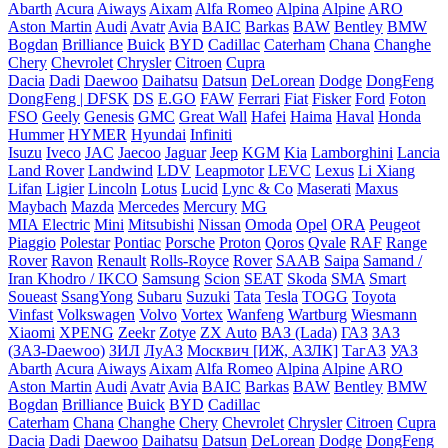
Abarth
Acura
Aiways
Aixam
Alfa Romeo
Alpina
Alpine
ARO
Aston Martin
Audi
Avatr
Avia
BAIC
Barkas
BAW
Bentley
BMW
Bogdan
Brilliance
Buick
BYD
Cadillac
Caterham
Chana
Changhe
Chery
Chevrolet
Chrysler
Citroen
Cupra
Dacia
Dadi
Daewoo
Daihatsu
Datsun
DeLorean
Dodge
DongFeng
DongFeng | DFSK
DS
E.GO
FAW
Ferrari
Fiat
Fisker
Ford
Foton
FSO
Geely
Genesis
GMC
Great Wall
Hafei
Haima
Haval
Honda
Hummer
HYMER
Hyundai
Infiniti
Isuzu
Iveco
JAC
Jaecoo
Jaguar
Jeep
KGM
Kia
Lamborghini
Lancia
Land Rover
Landwind
LDV
Leapmotor
LEVC
Lexus
Li Xiang
Lifan
Ligier
Lincoln
Lotus
Lucid
Lync & Co
Maserati
Maxus
Maybach
Mazda
Mercedes
Mercury
MG
MIA Electric
Mini
Mitsubishi
Nissan
Omoda
Opel
ORA
Peugeot
Piaggio
Polestar
Pontiac
Porsche
Proton
Qoros
Qvale
RAF
Range
Rover
Ravon
Renault
Rolls-Royce
Rover
SAAB
Saipa
Samand /
Iran Khodro / IKCO
Samsung
Scion
SEAT
Skoda
SMA
Smart
Soueast
SsangYong
Subaru
Suzuki
Tata
Tesla
TOGG
Toyota
Vinfast
Volkswagen
Volvo
Vortex
Wanfeng
Wartburg
Wiesmann
Xiaomi
XPENG
Zeekr
Zotye
ZX Auto
ВАЗ (Lada)
ГАЗ
ЗАЗ
(ЗАЗ-Daewoo)
ЗИЛ
ЛуАЗ
Москвич [ИЖ, АЗЛК]
ТагАЗ
УАЗ
Abarth
Acura
Aiways
Aixam
Alfa Romeo
Alpina
Alpine
ARO
Aston Martin
Audi
Avatr
Avia
BAIC
Barkas
BAW
Bentley
BMW
Bogdan
Brilliance
Buick
BYD
Cadillac
Caterham
Chana
Changhe
Chery
Chevrolet
Chrysler
Citroen
Cupra
Dacia
Dadi
Daewoo
Daihatsu
Datsun
DeLorean
Dodge
DongFeng