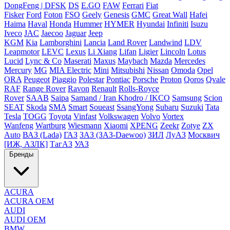
DongFeng | DFSK
DS
E.GO
FAW
Ferrari
Fiat
Fisker
Ford
Foton
FSO
Geely
Genesis
GMC
Great Wall
Hafei
Haima
Haval
Honda
Hummer
HYMER
Hyundai
Infiniti
Isuzu
Iveco
JAC
Jaecoo
Jaguar
Jeep
KGM
Kia
Lamborghini
Lancia
Land Rover
Landwind
LDV
Leapmotor
LEVC
Lexus
Li Xiang
Lifan
Ligier
Lincoln
Lotus
Lucid
Lync & Co
Maserati
Maxus
Maybach
Mazda
Mercedes
Mercury
MG
MIA Electric
Mini
Mitsubishi
Nissan
Omoda
Opel
ORA
Peugeot
Piaggio
Polestar
Pontiac
Porsche
Proton
Qoros
Qvale
RAF
Range Rover
Ravon
Renault
Rolls-Royce
Rover
SAAB
Saipa
Samand / Iran Khodro / IKCO
Samsung
Scion
SEAT
Skoda
SMA
Smart
Soueast
SsangYong
Subaru
Suzuki
Tata
Tesla
TOGG
Toyota
Vinfast
Volkswagen
Volvo
Vortex
Wanfeng
Wartburg
Wiesmann
Xiaomi
XPENG
Zeekr
Zotye
ZX
Auto
ВАЗ (Lada)
ГАЗ
ЗАЗ (ЗАЗ-Daewoo)
ЗИЛ
ЛуАЗ
Москвич
[ИЖ, АЗЛК]
ТагАЗ
УАЗ
Бренды
ACURA
ACURA OEM
AUDI
AUDI OEM
BMW