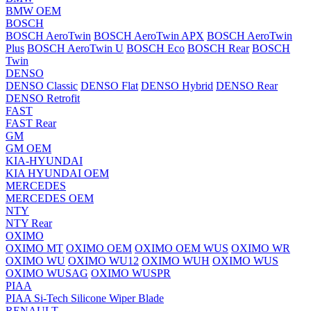
BMW OEM
BOSCH
BOSCH AeroTwin
BOSCH AeroTwin APX
BOSCH AeroTwin
Plus
BOSCH AeroTwin U
BOSCH Eco
BOSCH Rear
BOSCH
Twin
DENSO
DENSO Classic
DENSO Flat
DENSO Hybrid
DENSO Rear
DENSO Retrofit
FAST
FAST Rear
GM
GM OEM
KIA-HYUNDAI
KIA HYUNDAI OEM
MERCEDES
MERCEDES OEM
NTY
NTY Rear
OXIMO
OXIMO MT
OXIMO OEM
OXIMO OEM WUS
OXIMO WR
OXIMO WU
OXIMO WU12
OXIMO WUH
OXIMO WUS
OXIMO WUSAG
OXIMO WUSPR
PIAA
PIAA Si-Tech Silicone Wiper Blade
RENAULT