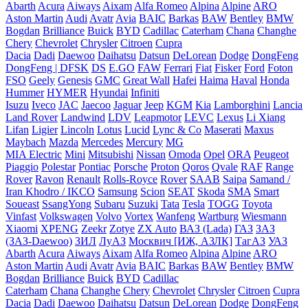
Abarth
Acura
Aiways
Aixam
Alfa Romeo
Alpina
Alpine
ARO
Aston Martin
Audi
Avatr
Avia
BAIC
Barkas
BAW
Bentley
BMW
Bogdan
Brilliance
Buick
BYD
Cadillac
Caterham
Chana
Changhe
Chery
Chevrolet
Chrysler
Citroen
Cupra
Dacia
Dadi
Daewoo
Daihatsu
Datsun
DeLorean
Dodge
DongFeng
DongFeng | DFSK
DS
E.GO
FAW
Ferrari
Fiat
Fisker
Ford
Foton
FSO
Geely
Genesis
GMC
Great Wall
Hafei
Haima
Haval
Honda
Hummer
HYMER
Hyundai
Infiniti
Isuzu
Iveco
JAC
Jaecoo
Jaguar
Jeep
KGM
Kia
Lamborghini
Lancia
Land Rover
Landwind
LDV
Leapmotor
LEVC
Lexus
Li Xiang
Lifan
Ligier
Lincoln
Lotus
Lucid
Lync & Co
Maserati
Maxus
Maybach
Mazda
Mercedes
Mercury
MG
MIA Electric
Mini
Mitsubishi
Nissan
Omoda
Opel
ORA
Peugeot
Piaggio
Polestar
Pontiac
Porsche
Proton
Qoros
Qvale
RAF
Range
Rover
Ravon
Renault
Rolls-Royce
Rover
SAAB
Saipa
Samand /
Iran Khodro / IKCO
Samsung
Scion
SEAT
Skoda
SMA
Smart
Soueast
SsangYong
Subaru
Suzuki
Tata
Tesla
TOGG
Toyota
Vinfast
Volkswagen
Volvo
Vortex
Wanfeng
Wartburg
Wiesmann
Xiaomi
XPENG
Zeekr
Zotye
ZX Auto
ВАЗ (Lada)
ГАЗ
ЗАЗ
(ЗАЗ-Daewoo)
ЗИЛ
ЛуАЗ
Москвич [ИЖ, АЗЛК]
ТагАЗ
УАЗ
Abarth
Acura
Aiways
Aixam
Alfa Romeo
Alpina
Alpine
ARO
Aston Martin
Audi
Avatr
Avia
BAIC
Barkas
BAW
Bentley
BMW
Bogdan
Brilliance
Buick
BYD
Cadillac
Caterham
Chana
Changhe
Chery
Chevrolet
Chrysler
Citroen
Cupra
Dacia
Dadi
Daewoo
Daihatsu
Datsun
DeLorean
Dodge
DongFeng