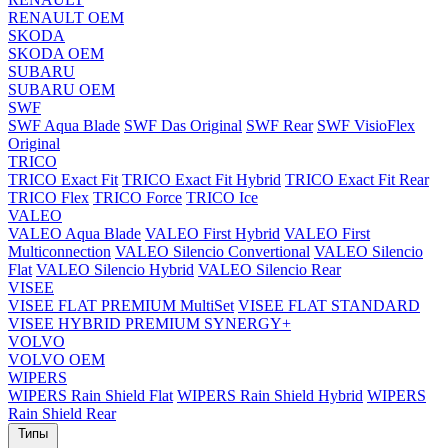
RENAULT OEM
SKODA
SKODA OEM
SUBARU
SUBARU OEM
SWF
SWF Aqua Blade
SWF Das Original
SWF Rear
SWF VisioFlex
Original
TRICO
TRICO Exact Fit
TRICO Exact Fit Hybrid
TRICO Exact Fit Rear
TRICO Flex
TRICO Force
TRICO Ice
VALEO
VALEO Aqua Blade
VALEO First Hybrid
VALEO First
Multiconnection
VALEO Silencio Convertional
VALEO Silencio
Flat
VALEO Silencio Hybrid
VALEO Silencio Rear
VISEE
VISEE FLAT PREMIUM MultiSet
VISEE FLAT STANDARD
VISEE HYBRID PREMIUM SYNERGY+
VOLVO
VOLVO OEM
WIPERS
WIPERS Rain Shield Flat
WIPERS Rain Shield Hybrid
WIPERS
Rain Shield Rear
Типы