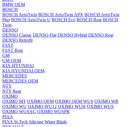
BMW OEM
BOSCH
BOSCH AeroTwin
BOSCH AeroTwin APX
BOSCH AeroTwin
Plus
BOSCH AeroTwin U
BOSCH Eco
BOSCH Rear
BOSCH
Twin
DENSO
DENSO Classic
DENSO Flat
DENSO Hybrid
DENSO Rear
DENSO Retrofit
FAST
FAST Rear
GM
GM OEM
KIA-HYUNDAI
KIA HYUNDAI OEM
MERCEDES
MERCEDES OEM
NTY
NTY Rear
OXIMO
OXIMO MT
OXIMO OEM
OXIMO OEM WUS
OXIMO WR
OXIMO WU
OXIMO WU12
OXIMO WUH
OXIMO WUS
OXIMO WUSAG
OXIMO WUSPR
PIAA
PIAA Si-Tech Silicone Wiper Blade
RENAULT