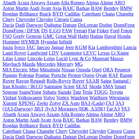
Abarth
Acura
Aiways
Aixam
Alfa Romeo
Alpina
Alpine
ARO
Aston Martin
Audi
Avatr
Avia
BAIC
Barkas
BAW
Bentley
BMW
Bogdan
Brilliance
Buick
BYD
Cadillac
Caterham
Chana
Changhe
Chery
Chevrolet
Chrysler
Citroen
Cupra
Dacia
Dadi
Daewoo
Daihatsu
Datsun
DeLorean
Dodge
DongFeng
DongFeng | DFSK
DS
E.GO
FAW
Ferrari
Fiat
Fisker
Ford
Foton
FSO
Geely
Genesis
GMC
Great Wall
Hafei
Haima
Haval
Honda
Hummer
HYMER
Hyundai
Infiniti
Isuzu
Iveco
JAC
Jaecoo
Jaguar
Jeep
KGM
Kia
Lamborghini
Lancia
Land Rover
Landwind
LDV
Leapmotor
LEVC
Lexus
Li Xiang
Lifan
Ligier
Lincoln
Lotus
Lucid
Lync & Co
Maserati
Maxus
Maybach
Mazda
Mercedes
Mercury
MG
MIA Electric
Mini
Mitsubishi
Nissan
Omoda
Opel
ORA
Peugeot
Piaggio
Polestar
Pontiac
Porsche
Proton
Qoros
Qvale
RAF
Range
Rover
Ravon
Renault
Rolls-Royce
Rover
SAAB
Saipa
Samand /
Iran Khodro / IKCO
Samsung
Scion
SEAT
Skoda
SMA
Smart
Soueast
SsangYong
Subaru
Suzuki
Tata
Tesla
TOGG
Toyota
Vinfast
Volkswagen
Volvo
Vortex
Wanfeng
Wartburg
Wiesmann
Xiaomi
XPENG
Zeekr
Zotye
ZX Auto
ВАЗ (Lada)
ГАЗ
ЗАЗ
(ЗАЗ-Daewoo)
ЗИЛ
ЛуАЗ
Москвич [ИЖ, АЗЛК]
ТагАЗ
УАЗ
Abarth
Acura
Aiways
Aixam
Alfa Romeo
Alpina
Alpine
ARO
Aston Martin
Audi
Avatr
Avia
BAIC
Barkas
BAW
Bentley
BMW
Bogdan
Brilliance
Buick
BYD
Cadillac
Caterham
Chana
Changhe
Chery
Chevrolet
Chrysler
Citroen
Cupra
Dacia
Dadi
Daewoo
Daihatsu
Datsun
DeLorean
Dodge
DongFeng