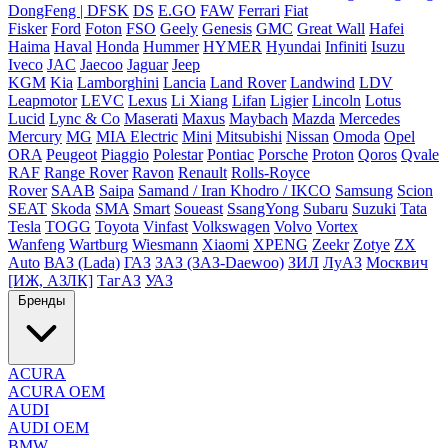
DongFeng | DFSK
DS
E.GO
FAW
Ferrari
Fiat
Fisker
Ford
Foton
FSO
Geely
Genesis
GMC
Great Wall
Hafei
Haima
Haval
Honda
Hummer
HYMER
Hyundai
Infiniti
Isuzu
Iveco
JAC
Jaecoo
Jaguar
Jeep
KGM
Kia
Lamborghini
Lancia
Land Rover
Landwind
LDV
Leapmotor
LEVC
Lexus
Li Xiang
Lifan
Ligier
Lincoln
Lotus
Lucid
Lync & Co
Maserati
Maxus
Maybach
Mazda
Mercedes
Mercury
MG
MIA Electric
Mini
Mitsubishi
Nissan
Omoda
Opel
ORA
Peugeot
Piaggio
Polestar
Pontiac
Porsche
Proton
Qoros
Qvale
RAF
Range Rover
Ravon
Renault
Rolls-Royce
Rover
SAAB
Saipa
Samand / Iran Khodro / IKCO
Samsung
Scion
SEAT
Skoda
SMA
Smart
Soueast
SsangYong
Subaru
Suzuki
Tata
Tesla
TOGG
Toyota
Vinfast
Volkswagen
Volvo
Vortex
Wanfeng
Wartburg
Wiesmann
Xiaomi
XPENG
Zeekr
Zotye
ZX
Auto
ВАЗ (Lada)
ГАЗ
ЗАЗ (ЗАЗ-Daewoo)
ЗИЛ
ЛуАЗ
Москвич
[ИЖ, АЗЛК]
ТагАЗ
УАЗ
Бренды
ACURA
ACURA OEM
AUDI
AUDI OEM
BMW