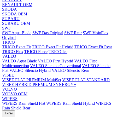
RENAULT OEM
SKODA
SKODA OEM
SUBARU
SUBARU OEM
SWF
SWF Aqua Blade
SWF Das Original
SWF Rear
SWF VisioFlex
Original
TRICO
TRICO Exact Fit
TRICO Exact Fit Hybrid
TRICO Exact Fit Rear
TRICO Flex
TRICO Force
TRICO Ice
VALEO
VALEO Aqua Blade
VALEO First Hybrid
VALEO First
Multiconnection
VALEO Silencio Convertional
VALEO Silencio
Flat
VALEO Silencio Hybrid
VALEO Silencio Rear
VISEE
VISEE FLAT PREMIUM MultiSet
VISEE FLAT STANDARD
VISEE HYBRID PREMIUM SYNERGY+
VOLVO
VOLVO OEM
WIPERS
WIPERS Rain Shield Flat
WIPERS Rain Shield Hybrid
WIPERS
Rain Shield Rear
Типы