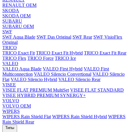
RENAULT OEM
SKODA
SKODA OEM
SUBARU
SUBARU OEM
SWF
SWF Aqua Blade
SWF Das Original
SWF Rear
SWF VisioFlex
Original
TRICO
TRICO Exact Fit
TRICO Exact Fit Hybrid
TRICO Exact Fit Rear
TRICO Flex
TRICO Force
TRICO Ice
VALEO
VALEO Aqua Blade
VALEO First Hybrid
VALEO First
Multiconnection
VALEO Silencio Convertional
VALEO Silencio
Flat
VALEO Silencio Hybrid
VALEO Silencio Rear
VISEE
VISEE FLAT PREMIUM MultiSet
VISEE FLAT STANDARD
VISEE HYBRID PREMIUM SYNERGY+
VOLVO
VOLVO OEM
WIPERS
WIPERS Rain Shield Flat
WIPERS Rain Shield Hybrid
WIPERS
Rain Shield Rear
Типы