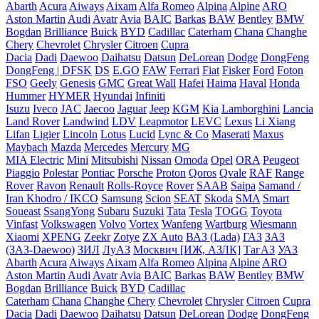
Abarth
Acura
Aiways
Aixam
Alfa Romeo
Alpina
Alpine
ARO
Aston Martin
Audi
Avatr
Avia
BAIC
Barkas
BAW
Bentley
BMW
Bogdan
Brilliance
Buick
BYD
Cadillac
Caterham
Chana
Changhe
Chery
Chevrolet
Chrysler
Citroen
Cupra
Dacia
Dadi
Daewoo
Daihatsu
Datsun
DeLorean
Dodge
DongFeng
DongFeng | DFSK
DS
E.GO
FAW
Ferrari
Fiat
Fisker
Ford
Foton
FSO
Geely
Genesis
GMC
Great Wall
Hafei
Haima
Haval
Honda
Hummer
HYMER
Hyundai
Infiniti
Isuzu
Iveco
JAC
Jaecoo
Jaguar
Jeep
KGM
Kia
Lamborghini
Lancia
Land Rover
Landwind
LDV
Leapmotor
LEVC
Lexus
Li Xiang
Lifan
Ligier
Lincoln
Lotus
Lucid
Lync & Co
Maserati
Maxus
Maybach
Mazda
Mercedes
Mercury
MG
MIA Electric
Mini
Mitsubishi
Nissan
Omoda
Opel
ORA
Peugeot
Piaggio
Polestar
Pontiac
Porsche
Proton
Qoros
Qvale
RAF
Range
Rover
Ravon
Renault
Rolls-Royce
Rover
SAAB
Saipa
Samand /
Iran Khodro / IKCO
Samsung
Scion
SEAT
Skoda
SMA
Smart
Soueast
SsangYong
Subaru
Suzuki
Tata
Tesla
TOGG
Toyota
Vinfast
Volkswagen
Volvo
Vortex
Wanfeng
Wartburg
Wiesmann
Xiaomi
XPENG
Zeekr
Zotye
ZX Auto
ВАЗ (Lada)
ГАЗ
ЗАЗ
(ЗАЗ-Daewoo)
ЗИЛ
ЛуАЗ
Москвич [ИЖ, АЗЛК]
ТагАЗ
УАЗ
Abarth
Acura
Aiways
Aixam
Alfa Romeo
Alpina
Alpine
ARO
Aston Martin
Audi
Avatr
Avia
BAIC
Barkas
BAW
Bentley
BMW
Bogdan
Brilliance
Buick
BYD
Cadillac
Caterham
Chana
Changhe
Chery
Chevrolet
Chrysler
Citroen
Cupra
Dacia
Dadi
Daewoo
Daihatsu
Datsun
DeLorean
Dodge
DongFeng