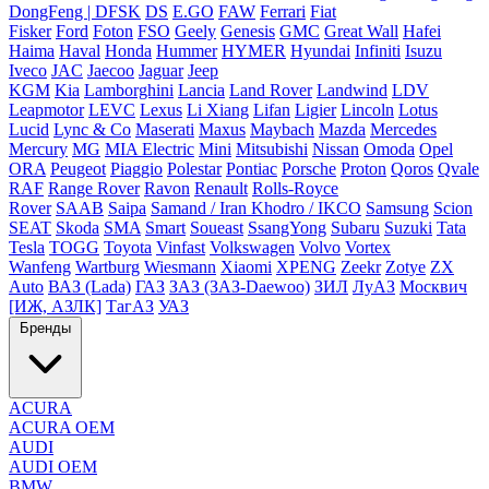
DongFeng | DFSK
DS
E.GO
FAW
Ferrari
Fiat
Fisker
Ford
Foton
FSO
Geely
Genesis
GMC
Great Wall
Hafei
Haima
Haval
Honda
Hummer
HYMER
Hyundai
Infiniti
Isuzu
Iveco
JAC
Jaecoo
Jaguar
Jeep
KGM
Kia
Lamborghini
Lancia
Land Rover
Landwind
LDV
Leapmotor
LEVC
Lexus
Li Xiang
Lifan
Ligier
Lincoln
Lotus
Lucid
Lync & Co
Maserati
Maxus
Maybach
Mazda
Mercedes
Mercury
MG
MIA Electric
Mini
Mitsubishi
Nissan
Omoda
Opel
ORA
Peugeot
Piaggio
Polestar
Pontiac
Porsche
Proton
Qoros
Qvale
RAF
Range Rover
Ravon
Renault
Rolls-Royce
Rover
SAAB
Saipa
Samand / Iran Khodro / IKCO
Samsung
Scion
SEAT
Skoda
SMA
Smart
Soueast
SsangYong
Subaru
Suzuki
Tata
Tesla
TOGG
Toyota
Vinfast
Volkswagen
Volvo
Vortex
Wanfeng
Wartburg
Wiesmann
Xiaomi
XPENG
Zeekr
Zotye
ZX
Auto
ВАЗ (Lada)
ГАЗ
ЗАЗ (ЗАЗ-Daewoo)
ЗИЛ
ЛуАЗ
Москвич
[ИЖ, АЗЛК]
ТагАЗ
УАЗ
Бренды
ACURA
ACURA OEM
AUDI
AUDI OEM
BMW