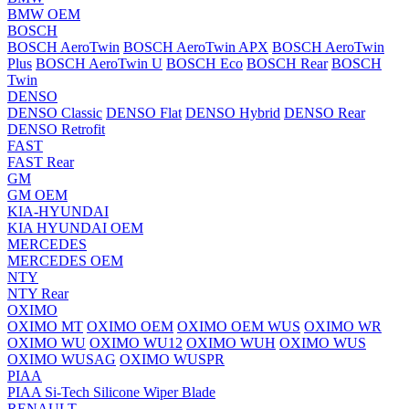
BMW OEM
BOSCH
BOSCH AeroTwin
BOSCH AeroTwin APX
BOSCH AeroTwin
Plus
BOSCH AeroTwin U
BOSCH Eco
BOSCH Rear
BOSCH
Twin
DENSO
DENSO Classic
DENSO Flat
DENSO Hybrid
DENSO Rear
DENSO Retrofit
FAST
FAST Rear
GM
GM OEM
KIA-HYUNDAI
KIA HYUNDAI OEM
MERCEDES
MERCEDES OEM
NTY
NTY Rear
OXIMO
OXIMO MT
OXIMO OEM
OXIMO OEM WUS
OXIMO WR
OXIMO WU
OXIMO WU12
OXIMO WUH
OXIMO WUS
OXIMO WUSAG
OXIMO WUSPR
PIAA
PIAA Si-Tech Silicone Wiper Blade
RENAULT