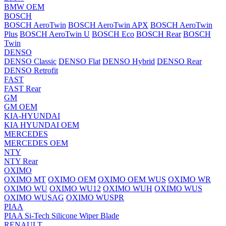
BMW OEM
BOSCH
BOSCH AeroTwin
BOSCH AeroTwin APX
BOSCH AeroTwin
Plus
BOSCH AeroTwin U
BOSCH Eco
BOSCH Rear
BOSCH
Twin
DENSO
DENSO Classic
DENSO Flat
DENSO Hybrid
DENSO Rear
DENSO Retrofit
FAST
FAST Rear
GM
GM OEM
KIA-HYUNDAI
KIA HYUNDAI OEM
MERCEDES
MERCEDES OEM
NTY
NTY Rear
OXIMO
OXIMO MT
OXIMO OEM
OXIMO OEM WUS
OXIMO WR
OXIMO WU
OXIMO WU12
OXIMO WUH
OXIMO WUS
OXIMO WUSAG
OXIMO WUSPR
PIAA
PIAA Si-Tech Silicone Wiper Blade
RENAULT