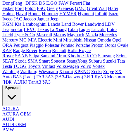
DongFeng | DFSK
DS
E.GO
FAW
Ferrari
Fiat
Fisker
Ford
Foton
FSO
Geely
Genesis
GMC
Great Wall
Hafei
Haima
Haval
Honda
Hummer
HYMER
Hyundai
Infiniti
Isuzu
Iveco
JAC
Jaecoo
Jaguar
Jeep
KGM
Kia
Lamborghini
Lancia
Land Rover
Landwind
LDV
Leapmotor
LEVC
Lexus
Li Xiang
Lifan
Ligier
Lincoln
Lotus
Lucid
Lync & Co
Maserati
Maxus
Maybach
Mazda
Mercedes
Mercury
MG
MIA Electric
Mini
Mitsubishi
Nissan
Omoda
Opel
ORA
Peugeot
Piaggio
Polestar
Pontiac
Porsche
Proton
Qoros
Qvale
RAF
Range Rover
Ravon
Renault
Rolls-Royce
Rover
SAAB
Saipa
Samand / Iran Khodro / IKCO
Samsung
Scion
SEAT
Skoda
SMA
Smart
Soueast
SsangYong
Subaru
Suzuki
Tata
Tesla
TOGG
Toyota
Vinfast
Volkswagen
Volvo
Vortex
Wanfeng
Wartburg
Wiesmann
Xiaomi
XPENG
Zeekr
Zotye
ZX
Auto
ВАЗ (Lada)
ГАЗ
ЗАЗ (ЗАЗ-Daewoo)
ЗИЛ
ЛуАЗ
Москвич
[ИЖ, АЗЛК]
ТагАЗ
УАЗ
Бренди
ACURA
ACURA OEM
AUDI
AUDI OEM
BMW