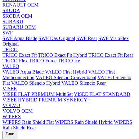
RENAULT OEM
SKODA
SKODA OEM
SUBARU
SUBARU OEM
SWF
SWF Aqua Blade
SWF Das Original
SWF Rear
SWF VisioFlex
Original
TRICO
TRICO Exact Fit
TRICO Exact Fit Hybrid
TRICO Exact Fit Rear
TRICO Flex
TRICO Force
TRICO Ice
VALEO
VALEO Aqua Blade
VALEO First Hybrid
VALEO First
Multiconnection
VALEO Silencio Convertional
VALEO Silencio
Flat
VALEO Silencio Hybrid
VALEO Silencio Rear
VISEE
VISEE FLAT PREMIUM MultiSet
VISEE FLAT STANDARD
VISEE HYBRID PREMIUM SYNERGY+
VOLVO
VOLVO OEM
WIPERS
WIPERS Rain Shield Flat
WIPERS Rain Shield Hybrid
WIPERS
Rain Shield Rear
Типи