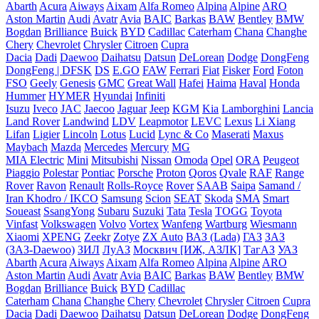
Abarth
Acura
Aiways
Aixam
Alfa Romeo
Alpina
Alpine
ARO
Aston Martin
Audi
Avatr
Avia
BAIC
Barkas
BAW
Bentley
BMW
Bogdan
Brilliance
Buick
BYD
Cadillac
Caterham
Chana
Changhe
Chery
Chevrolet
Chrysler
Citroen
Cupra
Dacia
Dadi
Daewoo
Daihatsu
Datsun
DeLorean
Dodge
DongFeng
DongFeng | DFSK
DS
E.GO
FAW
Ferrari
Fiat
Fisker
Ford
Foton
FSO
Geely
Genesis
GMC
Great Wall
Hafei
Haima
Haval
Honda
Hummer
HYMER
Hyundai
Infiniti
Isuzu
Iveco
JAC
Jaecoo
Jaguar
Jeep
KGM
Kia
Lamborghini
Lancia
Land Rover
Landwind
LDV
Leapmotor
LEVC
Lexus
Li Xiang
Lifan
Ligier
Lincoln
Lotus
Lucid
Lync & Co
Maserati
Maxus
Maybach
Mazda
Mercedes
Mercury
MG
MIA Electric
Mini
Mitsubishi
Nissan
Omoda
Opel
ORA
Peugeot
Piaggio
Polestar
Pontiac
Porsche
Proton
Qoros
Qvale
RAF
Range
Rover
Ravon
Renault
Rolls-Royce
Rover
SAAB
Saipa
Samand /
Iran Khodro / IKCO
Samsung
Scion
SEAT
Skoda
SMA
Smart
Soueast
SsangYong
Subaru
Suzuki
Tata
Tesla
TOGG
Toyota
Vinfast
Volkswagen
Volvo
Vortex
Wanfeng
Wartburg
Wiesmann
Xiaomi
XPENG
Zeekr
Zotye
ZX Auto
ВАЗ (Lada)
ГАЗ
ЗАЗ
(ЗАЗ-Daewoo)
ЗИЛ
ЛуАЗ
Москвич [ИЖ, АЗЛК]
ТагАЗ
УАЗ
Abarth
Acura
Aiways
Aixam
Alfa Romeo
Alpina
Alpine
ARO
Aston Martin
Audi
Avatr
Avia
BAIC
Barkas
BAW
Bentley
BMW
Bogdan
Brilliance
Buick
BYD
Cadillac
Caterham
Chana
Changhe
Chery
Chevrolet
Chrysler
Citroen
Cupra
Dacia
Dadi
Daewoo
Daihatsu
Datsun
DeLorean
Dodge
DongFeng