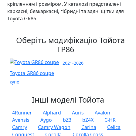
кріпленням і розміром. У каталозі представлені
каркасні, безкаркасні, гібридні та задні щітки для
Toyota GR86.
Оберіть модифікацію Тойота
ГР86
2021-2026
Toyota GR86 coupe
купе
Інші моделі Тойота
4Runner
Alphard
Auris
Avalon
Avensis
Aygo
bZ3
bZ4X
C-HR
Camry
Camry Wagon
Carina
Celica
Conquest
Corolla
Corolla Cross