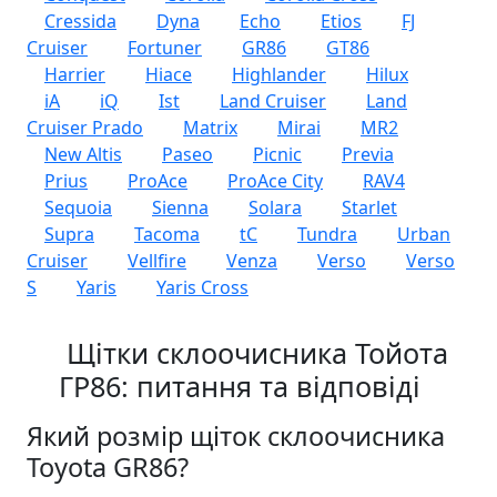
Cressida
Dyna
Echo
Etios
FJ
Cruiser
Fortuner
GR86
GT86
Harrier
Hiace
Highlander
Hilux
iA
iQ
Ist
Land Cruiser
Land
Cruiser Prado
Matrix
Mirai
MR2
New Altis
Paseo
Picnic
Previa
Prius
ProAce
ProAce City
RAV4
Sequoia
Sienna
Solara
Starlet
Supra
Tacoma
tC
Tundra
Urban
Cruiser
Vellfire
Venza
Verso
Verso
S
Yaris
Yaris Cross
Щітки склоочисника Тойота
ГР86: питання та відповіді
Який розмір щіток склоочисника
Toyota GR86?