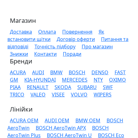
Магазин
Доставка
Оплата
Повернення
Як
встановити щітки
Договір оферти
Питання та
відповіді
Точність підбору
Про магазин
Знижки
Контакти
Поради
Бренди
ACURA
AUDI
BMW
BOSCH
DENSO
FAST
GM
KIA-HYUNDAI
MERCEDES
NTY
OXIMO
PIAA
RENAULT
SKODA
SUBARU
SWF
TRICO
VALEO
VISEE
VOLVO
WIPERS
Лінійки
ACURA OEM
AUDI OEM
BMW OEM
BOSCH
AeroTwin
BOSCH AeroTwin APX
BOSCH
AeroTwin Plus
BOSCH AeroTwin U
BOSCH Eco