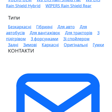
Rain Shield Hybrid
WIPERS Rain Shield Rear
Типи
Безкаркасні
Гібридні
Для авто
Для
автобусів
Для вантажівок
Для тракторів
З
підігрівом
З форсунками
Зі спойлером
Задні
Зимові
Каркасні
Оригінальні
Гумки
КОНТАКТИ