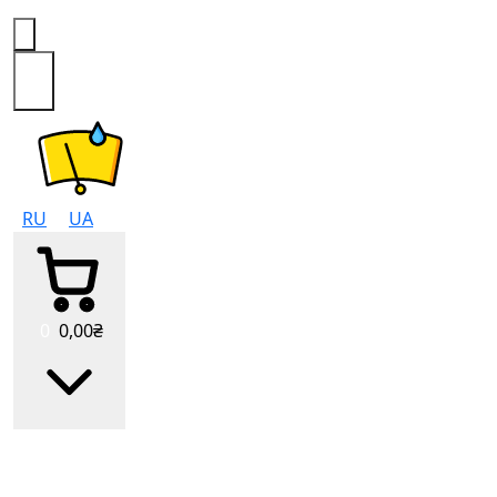
0
RU
UA
0
0
,00
₴