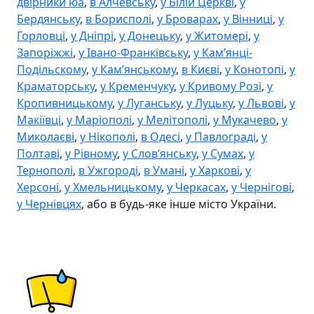
двірники юа
,
в Алчевську
,
у Білій Церкві
,
у
Бердянську
,
в Борисполі
,
у Броварах
,
у Вінниці
,
у
Горловці
,
у Дніпрі
,
у Донецьку
,
у Житомері
,
у
Запоріжжі
,
у Івано-Франківську
,
у Камʼянці-
Подільскому
,
у Камʼянському
,
в Києві
,
у Конотопі
,
у
Краматорську
,
у Кременчуку
,
у Кривому Розі
,
у
Кропивницькому
,
у Луганську
,
у Луцьку
,
у Львові
,
у
Макіївці
,
у Маріополі
,
у Мелітополі
,
у Мукачево
,
у
Миколаєві
,
у Нікополі
,
в Одесі
,
у Павлограді
,
у
Полтаві
,
у Рівному
,
у Словʼянську
,
у Сумах
,
у
Тернополі
,
в Ужгороді
,
в Умані
,
у Харкові
,
у
Херсоні
,
у Хмельницькому
,
у Черкасах
,
у Чернігові
,
у Чернівцях
, або в будь-яке інше місто України.