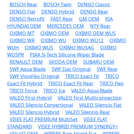
BOSCH Rear
BOSCH Twin
DENSO Classic
DENSO Flat
DENSO Hybrid
DENSO Rear
DENSO Retrofit
FAST Rear
GM OEM
KIA
HYUNDAI OEM
MERCEDES OEM
NTY Rear
OXIMO MT
OXIMO OEM
OXIMO OEM WUS
OXIMO WR
OXIMO WU
OXIMO WU12
OXIMO
WUH
OXIMO WUS
OXIMO WUSAG
OXIMO
WUSPR
PIAA Si-Tech Silicone Wiper Blade
RENAULT OEM
SKODA OEM
SUBARU OEM
SWF Aqua Blade
SWF Das Original
SWF Rear
SWF VisioFlex Original
TRICO Exact Fit
TRICO
Exact Fit Hybrid
TRICO Exact Fit Rear
TRICO Flex
TRICO Force
TRICO Ice
VALEO Aqua Blade
VALEO First Hybrid
VALEO First Multiconnection
VALEO Silencio Convertional
VALEO Silencio Flat
VALEO Silencio Hybrid
VALEO Silencio Rear
VISEE FLAT PREMIUM MultiSet
VISEE FLAT
STANDARD
VISEE HYBRID PREMIUM SYNERGY+
VOLVO OEM
WIPERS Rain Shield Flat
WIPERS