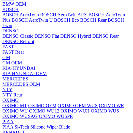
BMW OEM
BOSCH
BOSCH AeroTwin
BOSCH AeroTwin APX
BOSCH AeroTwin
Plus
BOSCH AeroTwin U
BOSCH Eco
BOSCH Rear
BOSCH
Twin
DENSO
DENSO Classic
DENSO Flat
DENSO Hybrid
DENSO Rear
DENSO Retrofit
FAST
FAST Rear
GM
GM OEM
KIA-HYUNDAI
KIA HYUNDAI OEM
MERCEDES
MERCEDES OEM
NTY
NTY Rear
OXIMO
OXIMO MT
OXIMO OEM
OXIMO OEM WUS
OXIMO WR
OXIMO WU
OXIMO WU12
OXIMO WUH
OXIMO WUS
OXIMO WUSAG
OXIMO WUSPR
PIAA
PIAA Si-Tech Silicone Wiper Blade
RENAULT