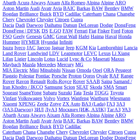
Abarth
Acura
Aiways
Aixam
Alfa Romeo
Alpina
Alpine
ARO
Aston Martin
Audi
Avatr
Avia
BAIC
Barkas
BAW
Bentley
BMW
Bogdan
Brilliance
Buick
BYD
Cadillac
Caterham
Chana
Changhe
Chery
Chevrolet
Chrysler
Citroen
Cupra
Dacia
Dadi
Daewoo
Daihatsu
Datsun
DeLorean
Dodge
DongFeng
DongFeng | DFSK
DS
E.GO
FAW
Ferrari
Fiat
Fisker
Ford
Foton
FSO
Geely
Genesis
GMC
Great Wall
Hafei
Haima
Haval
Honda
Hummer
HYMER
Hyundai
Infiniti
Isuzu
Iveco
JAC
Jaecoo
Jaguar
Jeep
KGM
Kia
Lamborghini
Lancia
Land Rover
Landwind
LDV
Leapmotor
LEVC
Lexus
Li Xiang
Lifan
Ligier
Lincoln
Lotus
Lucid
Lync & Co
Maserati
Maxus
Maybach
Mazda
Mercedes
Mercury
MG
MIA Electric
Mini
Mitsubishi
Nissan
Omoda
Opel
ORA
Peugeot
Piaggio
Polestar
Pontiac
Porsche
Proton
Qoros
Qvale
RAF
Range
Rover
Ravon
Renault
Rolls-Royce
Rover
SAAB
Saipa
Samand /
Iran Khodro / IKCO
Samsung
Scion
SEAT
Skoda
SMA
Smart
Soueast
SsangYong
Subaru
Suzuki
Tata
Tesla
TOGG
Toyota
Vinfast
Volkswagen
Volvo
Vortex
Wanfeng
Wartburg
Wiesmann
Xiaomi
XPENG
Zeekr
Zotye
ZX Auto
ВАЗ (Lada)
ГАЗ
ЗАЗ
(ЗАЗ-Daewoo)
ЗИЛ
ЛуАЗ
Москвич [ИЖ, АЗЛК]
ТагАЗ
УАЗ
Abarth
Acura
Aiways
Aixam
Alfa Romeo
Alpina
Alpine
ARO
Aston Martin
Audi
Avatr
Avia
BAIC
Barkas
BAW
Bentley
BMW
Bogdan
Brilliance
Buick
BYD
Cadillac
Caterham
Chana
Changhe
Chery
Chevrolet
Chrysler
Citroen
Cupra
Dacia
Dadi
Daewoo
Daihatsu
Datsun
DeLorean
Dodge
DongFeng