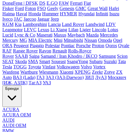
DongFeng | DFSK
DS
E.GO
FAW
Ferrari
Fiat
Fisker
Ford
Foton
FSO
Geely
Genesis
GMC
Great Wall
Hafei
Haima
Haval
Honda
Hummer
HYMER
Hyundai
Infiniti
Isuzu
Iveco
JAC
Jaecoo
Jaguar
Jeep
KGM
Kia
Lamborghini
Lancia
Land Rover
Landwind
LDV
Leapmotor
LEVC
Lexus
Li Xiang
Lifan
Ligier
Lincoln
Lotus
Lucid
Lync & Co
Maserati
Maxus
Maybach
Mazda
Mercedes
Mercury
MG
MIA Electric
Mini
Mitsubishi
Nissan
Omoda
Opel
ORA
Peugeot
Piaggio
Polestar
Pontiac
Porsche
Proton
Qoros
Qvale
RAF
Range Rover
Ravon
Renault
Rolls-Royce
Rover
SAAB
Saipa
Samand / Iran Khodro / IKCO
Samsung
Scion
SEAT
Skoda
SMA
Smart
Soueast
SsangYong
Subaru
Suzuki
Tata
Tesla
TOGG
Toyota
Vinfast
Volkswagen
Volvo
Vortex
Wanfeng
Wartburg
Wiesmann
Xiaomi
XPENG
Zeekr
Zotye
ZX
Auto
ВАЗ (Lada)
ГАЗ
ЗАЗ (ЗАЗ-Daewoo)
ЗИЛ
ЛуАЗ
Москвич
[ИЖ, АЗЛК]
ТагАЗ
УАЗ
Бренди
ACURA
ACURA OEM
AUDI
AUDI OEM
BMW