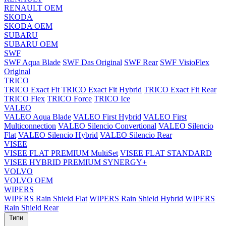
RENAULT OEM
SKODA
SKODA OEM
SUBARU
SUBARU OEM
SWF
SWF Aqua Blade
SWF Das Original
SWF Rear
SWF VisioFlex
Original
TRICO
TRICO Exact Fit
TRICO Exact Fit Hybrid
TRICO Exact Fit Rear
TRICO Flex
TRICO Force
TRICO Ice
VALEO
VALEO Aqua Blade
VALEO First Hybrid
VALEO First
Multiconnection
VALEO Silencio Convertional
VALEO Silencio
Flat
VALEO Silencio Hybrid
VALEO Silencio Rear
VISEE
VISEE FLAT PREMIUM MultiSet
VISEE FLAT STANDARD
VISEE HYBRID PREMIUM SYNERGY+
VOLVO
VOLVO OEM
WIPERS
WIPERS Rain Shield Flat
WIPERS Rain Shield Hybrid
WIPERS
Rain Shield Rear
Типи