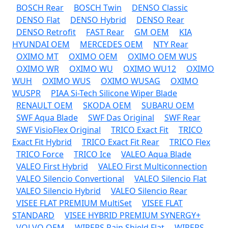
BOSCH Rear
BOSCH Twin
DENSO Classic
DENSO Flat
DENSO Hybrid
DENSO Rear
DENSO Retrofit
FAST Rear
GM OEM
KIA
HYUNDAI OEM
MERCEDES OEM
NTY Rear
OXIMO MT
OXIMO OEM
OXIMO OEM WUS
OXIMO WR
OXIMO WU
OXIMO WU12
OXIMO
WUH
OXIMO WUS
OXIMO WUSAG
OXIMO
WUSPR
PIAA Si-Tech Silicone Wiper Blade
RENAULT OEM
SKODA OEM
SUBARU OEM
SWF Aqua Blade
SWF Das Original
SWF Rear
SWF VisioFlex Original
TRICO Exact Fit
TRICO
Exact Fit Hybrid
TRICO Exact Fit Rear
TRICO Flex
TRICO Force
TRICO Ice
VALEO Aqua Blade
VALEO First Hybrid
VALEO First Multiconnection
VALEO Silencio Convertional
VALEO Silencio Flat
VALEO Silencio Hybrid
VALEO Silencio Rear
VISEE FLAT PREMIUM MultiSet
VISEE FLAT
STANDARD
VISEE HYBRID PREMIUM SYNERGY+
VOLVO OEM
WIPERS Rain Shield Flat
WIPERS