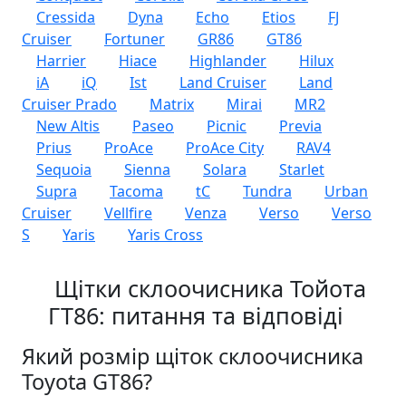
Cressida
Dyna
Echo
Etios
FJ
Cruiser
Fortuner
GR86
GT86
Harrier
Hiace
Highlander
Hilux
iA
iQ
Ist
Land Cruiser
Land
Cruiser Prado
Matrix
Mirai
MR2
New Altis
Paseo
Picnic
Previa
Prius
ProAce
ProAce City
RAV4
Sequoia
Sienna
Solara
Starlet
Supra
Tacoma
tC
Tundra
Urban
Cruiser
Vellfire
Venza
Verso
Verso
S
Yaris
Yaris Cross
Щітки склоочисника Тойота
ГТ86: питання та відповіді
Який розмір щіток склоочисника
Toyota GT86?