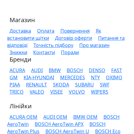
Магазин
Доставка
Оплата
Повернення
Як
встановити щітки
Договір оферти
Питання та
відповіді
Точність підбору
Про магазин
Знижки
Контакти
Поради
Бренди
ACURA
AUDI
BMW
BOSCH
DENSO
FAST
GM
KIA-HYUNDAI
MERCEDES
NTY
OXIMO
PIAA
RENAULT
SKODA
SUBARU
SWF
TRICO
VALEO
VISEE
VOLVO
WIPERS
Лінійки
ACURA OEM
AUDI OEM
BMW OEM
BOSCH
AeroTwin
BOSCH AeroTwin APX
BOSCH
AeroTwin Plus
BOSCH AeroTwin U
BOSCH Eco