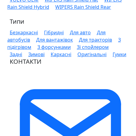
Rain Shield Hybrid
WIPERS Rain Shield Rear
Типи
Безкаркасні
Гібридні
Для авто
Для
автобусів
Для вантажівок
Для тракторів
З
підігрівом
З форсунками
Зі спойлером
Задні
Зимові
Каркасні
Оригінальні
Гумки
КОНТАКТИ