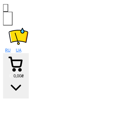
0
RU
UA
0
0
,00
₴