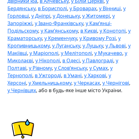
двірники юа
,
в Алчевську
,
у Білій Церкві
,
у
Бердянську
,
в Борисполі
,
у Броварах
,
у Вінниці
,
у
Горловці
,
у Дніпрі
,
у Донецьку
,
у Житомері
,
у
Запоріжжі
,
у Івано-Франківську
,
у Камʼянці-
Подільскому
,
у Камʼянському
,
в Києві
,
у Конотопі
,
у
Краматорську
,
у Кременчуку
,
у Кривому Розі
,
у
Кропивницькому
,
у Луганську
,
у Луцьку
,
у Львові
,
у
Макіївці
,
у Маріополі
,
у Мелітополі
,
у Мукачево
,
у
Миколаєві
,
у Нікополі
,
в Одесі
,
у Павлограді
,
у
Полтаві
,
у Рівному
,
у Словʼянську
,
у Сумах
,
у
Тернополі
,
в Ужгороді
,
в Умані
,
у Харкові
,
у
Херсоні
,
у Хмельницькому
,
у Черкасах
,
у Чернігові
,
у Чернівцях
, або в будь-яке інше місто України.