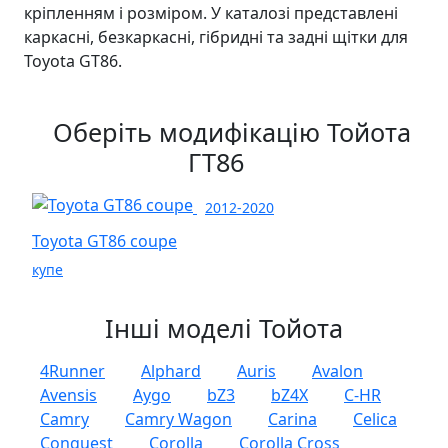
кріпленням і розміром. У каталозі представлені
каркасні, безкаркасні, гібридні та задні щітки для
Toyota GT86.
Оберіть модифікацію Тойота
ГТ86
2012-2020
Toyota GT86 coupe
купе
Інші моделі Тойота
4Runner
Alphard
Auris
Avalon
Avensis
Aygo
bZ3
bZ4X
C-HR
Camry
Camry Wagon
Carina
Celica
Conquest
Corolla
Corolla Cross