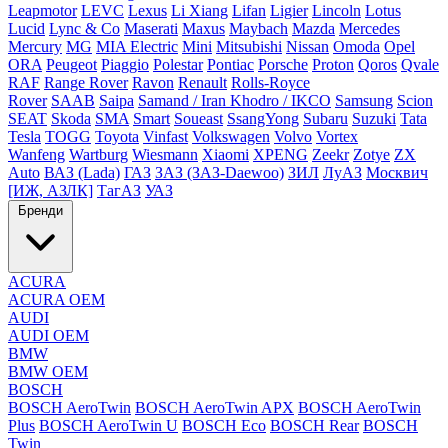
Leapmotor
LEVC
Lexus
Li Xiang
Lifan
Ligier
Lincoln
Lotus
Lucid
Lync & Co
Maserati
Maxus
Maybach
Mazda
Mercedes
Mercury
MG
MIA Electric
Mini
Mitsubishi
Nissan
Omoda
Opel
ORA
Peugeot
Piaggio
Polestar
Pontiac
Porsche
Proton
Qoros
Qvale
RAF
Range Rover
Ravon
Renault
Rolls-Royce
Rover
SAAB
Saipa
Samand / Iran Khodro / IKCO
Samsung
Scion
SEAT
Skoda
SMA
Smart
Soueast
SsangYong
Subaru
Suzuki
Tata
Tesla
TOGG
Toyota
Vinfast
Volkswagen
Volvo
Vortex
Wanfeng
Wartburg
Wiesmann
Xiaomi
XPENG
Zeekr
Zotye
ZX
Auto
ВАЗ (Lada)
ГАЗ
ЗАЗ (ЗАЗ-Daewoo)
ЗИЛ
ЛуАЗ
Москвич
[ИЖ, АЗЛК]
ТагАЗ
УАЗ
Бренди
ACURA
ACURA OEM
AUDI
AUDI OEM
BMW
BMW OEM
BOSCH
BOSCH AeroTwin
BOSCH AeroTwin APX
BOSCH AeroTwin
Plus
BOSCH AeroTwin U
BOSCH Eco
BOSCH Rear
BOSCH
Twin