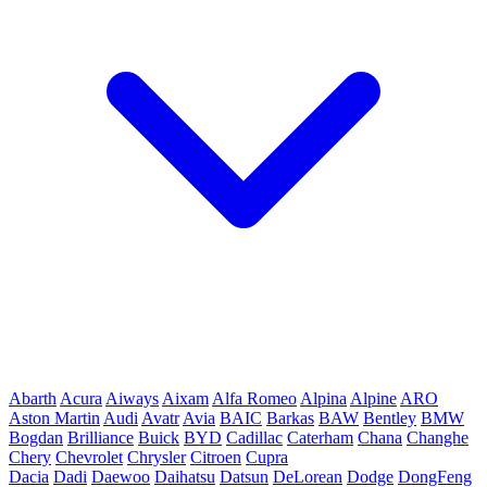
Abarth
Acura
Aiways
Aixam
Alfa Romeo
Alpina
Alpine
ARO
Aston Martin
Audi
Avatr
Avia
BAIC
Barkas
BAW
Bentley
BMW
Bogdan
Brilliance
Buick
BYD
Cadillac
Caterham
Chana
Changhe
Chery
Chevrolet
Chrysler
Citroen
Cupra
Dacia
Dadi
Daewoo
Daihatsu
Datsun
DeLorean
Dodge
DongFeng