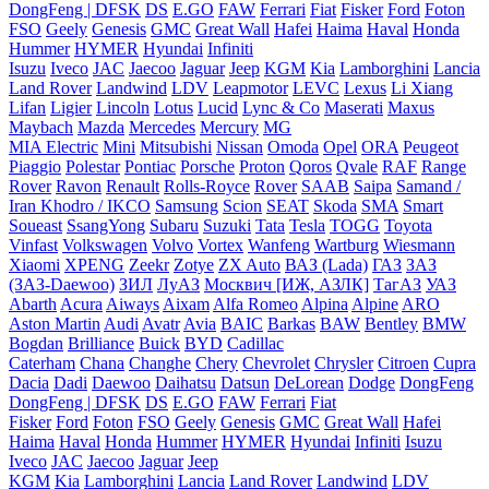
DongFeng | DFSK
DS
E.GO
FAW
Ferrari
Fiat
Fisker
Ford
Foton
FSO
Geely
Genesis
GMC
Great Wall
Hafei
Haima
Haval
Honda
Hummer
HYMER
Hyundai
Infiniti
Isuzu
Iveco
JAC
Jaecoo
Jaguar
Jeep
KGM
Kia
Lamborghini
Lancia
Land Rover
Landwind
LDV
Leapmotor
LEVC
Lexus
Li Xiang
Lifan
Ligier
Lincoln
Lotus
Lucid
Lync & Co
Maserati
Maxus
Maybach
Mazda
Mercedes
Mercury
MG
MIA Electric
Mini
Mitsubishi
Nissan
Omoda
Opel
ORA
Peugeot
Piaggio
Polestar
Pontiac
Porsche
Proton
Qoros
Qvale
RAF
Range
Rover
Ravon
Renault
Rolls-Royce
Rover
SAAB
Saipa
Samand /
Iran Khodro / IKCO
Samsung
Scion
SEAT
Skoda
SMA
Smart
Soueast
SsangYong
Subaru
Suzuki
Tata
Tesla
TOGG
Toyota
Vinfast
Volkswagen
Volvo
Vortex
Wanfeng
Wartburg
Wiesmann
Xiaomi
XPENG
Zeekr
Zotye
ZX Auto
ВАЗ (Lada)
ГАЗ
ЗАЗ
(ЗАЗ-Daewoo)
ЗИЛ
ЛуАЗ
Москвич [ИЖ, АЗЛК]
ТагАЗ
УАЗ
Abarth
Acura
Aiways
Aixam
Alfa Romeo
Alpina
Alpine
ARO
Aston Martin
Audi
Avatr
Avia
BAIC
Barkas
BAW
Bentley
BMW
Bogdan
Brilliance
Buick
BYD
Cadillac
Caterham
Chana
Changhe
Chery
Chevrolet
Chrysler
Citroen
Cupra
Dacia
Dadi
Daewoo
Daihatsu
Datsun
DeLorean
Dodge
DongFeng
DongFeng | DFSK
DS
E.GO
FAW
Ferrari
Fiat
Fisker
Ford
Foton
FSO
Geely
Genesis
GMC
Great Wall
Hafei
Haima
Haval
Honda
Hummer
HYMER
Hyundai
Infiniti
Isuzu
Iveco
JAC
Jaecoo
Jaguar
Jeep
KGM
Kia
Lamborghini
Lancia
Land Rover
Landwind
LDV