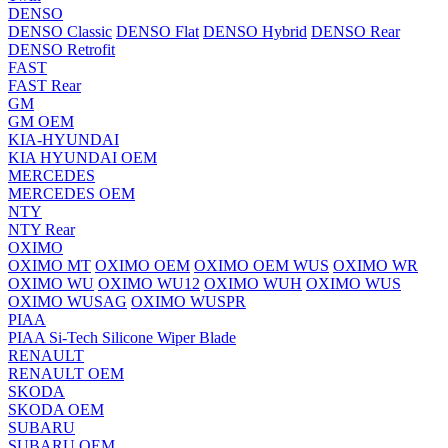
DENSO
DENSO Classic
DENSO Flat
DENSO Hybrid
DENSO Rear
DENSO Retrofit
FAST
FAST Rear
GM
GM OEM
KIA-HYUNDAI
KIA HYUNDAI OEM
MERCEDES
MERCEDES OEM
NTY
NTY Rear
OXIMO
OXIMO MT
OXIMO OEM
OXIMO OEM WUS
OXIMO WR
OXIMO WU
OXIMO WU12
OXIMO WUH
OXIMO WUS
OXIMO WUSAG
OXIMO WUSPR
PIAA
PIAA Si-Tech Silicone Wiper Blade
RENAULT
RENAULT OEM
SKODA
SKODA OEM
SUBARU
SUBARU OEM