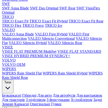
SWF
SWF Aqua Blade
SWF Das Original
SWF Rear
SWF VisioFlex
Original
TRICO
TRICO Exact Fit
TRICO Exact Fit Hybrid
TRICO Exact Fit Rear
TRICO Flex
TRICO Force
TRICO Ice
VALEO
VALEO Aqua Blade
VALEO First Hybrid
VALEO First
Multiconnection
VALEO Silencio Convertional
VALEO Silencio
Flat
VALEO Silencio Hybrid
VALEO Silencio Rear
VISEE
VISEE FLAT PREMIUM MultiSet
VISEE FLAT STANDARD
VISEE HYBRID PREMIUM SYNERGY+
VOLVO
VOLVO OEM
WIPERS
WIPERS Rain Shield Flat
WIPERS Rain Shield Hybrid
WIPERS
Rain Shield Rear
Типи
Безкаркасні
Гібридні
Для авто
Для автобусів
Для вантажівок
Для тракторів
З підігрівом
З форсунками
Зі спойлером
Задні
Зимові
Каркасні
Оригінальні
Гумки