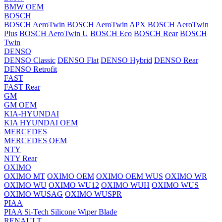
BMW OEM
BOSCH
BOSCH AeroTwin
BOSCH AeroTwin APX
BOSCH AeroTwin
Plus
BOSCH AeroTwin U
BOSCH Eco
BOSCH Rear
BOSCH
Twin
DENSO
DENSO Classic
DENSO Flat
DENSO Hybrid
DENSO Rear
DENSO Retrofit
FAST
FAST Rear
GM
GM OEM
KIA-HYUNDAI
KIA HYUNDAI OEM
MERCEDES
MERCEDES OEM
NTY
NTY Rear
OXIMO
OXIMO MT
OXIMO OEM
OXIMO OEM WUS
OXIMO WR
OXIMO WU
OXIMO WU12
OXIMO WUH
OXIMO WUS
OXIMO WUSAG
OXIMO WUSPR
PIAA
PIAA Si-Tech Silicone Wiper Blade
RENAULT