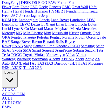
DongFeng | DFSK
DS
E.GO
FAW
Ferrari
Fiat
Fisker
Ford
Foton
FSO
Geely
Genesis
GMC
Great Wall
Hafei
Haima
Haval
Honda
Hummer
HYMER
Hyundai
Infiniti
Isuzu
Iveco
JAC
Jaecoo
Jaguar
Jeep
KGM
Kia
Lamborghini
Lancia
Land Rover
Landwind
LDV
Leapmotor
LEVC
Lexus
Li Xiang
Lifan
Ligier
Lincoln
Lotus
Lucid
Lync & Co
Maserati
Maxus
Maybach
Mazda
Mercedes
Mercury
MG
MIA Electric
Mini
Mitsubishi
Nissan
Omoda
Opel
ORA
Peugeot
Piaggio
Polestar
Pontiac
Porsche
Proton
Qoros
Qvale
RAF
Range Rover
Ravon
Renault
Rolls-Royce
Rover
SAAB
Saipa
Samand / Iran Khodro / IKCO
Samsung
Scion
SEAT
Skoda
SMA
Smart
Soueast
SsangYong
Subaru
Suzuki
Tata
Tesla
TOGG
Toyota
Vinfast
Volkswagen
Volvo
Vortex
Wanfeng
Wartburg
Wiesmann
Xiaomi
XPENG
Zeekr
Zotye
ZX
Auto
ВАЗ (Lada)
ГАЗ
ЗАЗ (ЗАЗ-Daewoo)
ЗИЛ
ЛуАЗ
Москвич
[ИЖ, АЗЛК]
ТагАЗ
УАЗ
Бренди
ACURA
ACURA OEM
AUDI
AUDI OEM
BMW