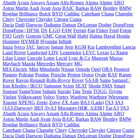
Abarth
Acura
Aiways
Aixam
Alfa Romeo
Alpina
Alpine
ARO
Aston Martin
Audi
Avatr
Avia
BAIC
Barkas
BAW
Bentley
BMW
Bogdan
Brilliance
Buick
BYD
Cadillac
Caterham
Chana
Changhe
Chery
Chevrolet
Chrysler
Citroen
Cupra
Dacia
Dadi
Daewoo
Daihatsu
Datsun
DeLorean
Dodge
DongFeng
DongFeng | DFSK
DS
E.GO
FAW
Ferrari
Fiat
Fisker
Ford
Foton
FSO
Geely
Genesis
GMC
Great Wall
Hafei
Haima
Haval
Honda
Hummer
HYMER
Hyundai
Infiniti
Isuzu
Iveco
JAC
Jaecoo
Jaguar
Jeep
KGM
Kia
Lamborghini
Lancia
Land Rover
Landwind
LDV
Leapmotor
LEVC
Lexus
Li Xiang
Lifan
Ligier
Lincoln
Lotus
Lucid
Lync & Co
Maserati
Maxus
Maybach
Mazda
Mercedes
Mercury
MG
MIA Electric
Mini
Mitsubishi
Nissan
Omoda
Opel
ORA
Peugeot
Piaggio
Polestar
Pontiac
Porsche
Proton
Qoros
Qvale
RAF
Range
Rover
Ravon
Renault
Rolls-Royce
Rover
SAAB
Saipa
Samand /
Iran Khodro / IKCO
Samsung
Scion
SEAT
Skoda
SMA
Smart
Soueast
SsangYong
Subaru
Suzuki
Tata
Tesla
TOGG
Toyota
Vinfast
Volkswagen
Volvo
Vortex
Wanfeng
Wartburg
Wiesmann
Xiaomi
XPENG
Zeekr
Zotye
ZX Auto
ВАЗ (Lada)
ГАЗ
ЗАЗ
(ЗАЗ-Daewoo)
ЗИЛ
ЛуАЗ
Москвич [ИЖ, АЗЛК]
ТагАЗ
УАЗ
Abarth
Acura
Aiways
Aixam
Alfa Romeo
Alpina
Alpine
ARO
Aston Martin
Audi
Avatr
Avia
BAIC
Barkas
BAW
Bentley
BMW
Bogdan
Brilliance
Buick
BYD
Cadillac
Caterham
Chana
Changhe
Chery
Chevrolet
Chrysler
Citroen
Cupra
Dacia
Dadi
Daewoo
Daihatsu
Datsun
DeLorean
Dodge
DongFeng