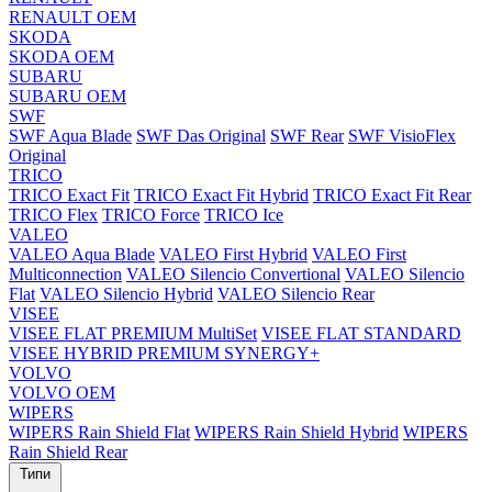
RENAULT OEM
SKODA
SKODA OEM
SUBARU
SUBARU OEM
SWF
SWF Aqua Blade
SWF Das Original
SWF Rear
SWF VisioFlex
Original
TRICO
TRICO Exact Fit
TRICO Exact Fit Hybrid
TRICO Exact Fit Rear
TRICO Flex
TRICO Force
TRICO Ice
VALEO
VALEO Aqua Blade
VALEO First Hybrid
VALEO First
Multiconnection
VALEO Silencio Convertional
VALEO Silencio
Flat
VALEO Silencio Hybrid
VALEO Silencio Rear
VISEE
VISEE FLAT PREMIUM MultiSet
VISEE FLAT STANDARD
VISEE HYBRID PREMIUM SYNERGY+
VOLVO
VOLVO OEM
WIPERS
WIPERS Rain Shield Flat
WIPERS Rain Shield Hybrid
WIPERS
Rain Shield Rear
Типи