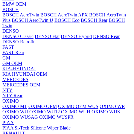
BMW OEM
BOSCH
BOSCH AeroTwin
BOSCH AeroTwin APX
BOSCH AeroTwin
Plus
BOSCH AeroTwin U
BOSCH Eco
BOSCH Rear
BOSCH
Twin
DENSO
DENSO Classic
DENSO Flat
DENSO Hybrid
DENSO Rear
DENSO Retrofit
FAST
FAST Rear
GM
GM OEM
KIA-HYUNDAI
KIA HYUNDAI OEM
MERCEDES
MERCEDES OEM
NTY
NTY Rear
OXIMO
OXIMO MT
OXIMO OEM
OXIMO OEM WUS
OXIMO WR
OXIMO WU
OXIMO WU12
OXIMO WUH
OXIMO WUS
OXIMO WUSAG
OXIMO WUSPR
PIAA
PIAA Si-Tech Silicone Wiper Blade
RENAULT