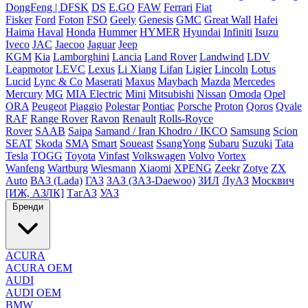
DongFeng | DFSK
DS
E.GO
FAW
Ferrari
Fiat
Fisker
Ford
Foton
FSO
Geely
Genesis
GMC
Great Wall
Hafei
Haima
Haval
Honda
Hummer
HYMER
Hyundai
Infiniti
Isuzu
Iveco
JAC
Jaecoo
Jaguar
Jeep
KGM
Kia
Lamborghini
Lancia
Land Rover
Landwind
LDV
Leapmotor
LEVC
Lexus
Li Xiang
Lifan
Ligier
Lincoln
Lotus
Lucid
Lync & Co
Maserati
Maxus
Maybach
Mazda
Mercedes
Mercury
MG
MIA Electric
Mini
Mitsubishi
Nissan
Omoda
Opel
ORA
Peugeot
Piaggio
Polestar
Pontiac
Porsche
Proton
Qoros
Qvale
RAF
Range Rover
Ravon
Renault
Rolls-Royce
Rover
SAAB
Saipa
Samand / Iran Khodro / IKCO
Samsung
Scion
SEAT
Skoda
SMA
Smart
Soueast
SsangYong
Subaru
Suzuki
Tata
Tesla
TOGG
Toyota
Vinfast
Volkswagen
Volvo
Vortex
Wanfeng
Wartburg
Wiesmann
Xiaomi
XPENG
Zeekr
Zotye
ZX
Auto
ВАЗ (Lada)
ГАЗ
ЗАЗ (ЗАЗ-Daewoo)
ЗИЛ
ЛуАЗ
Москвич
[ИЖ, АЗЛК]
ТагАЗ
УАЗ
Бренди
ACURA
ACURA OEM
AUDI
AUDI OEM
BMW