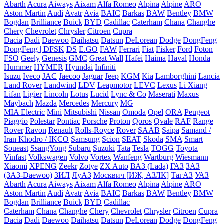
Abarth
Acura
Aiways
Aixam
Alfa Romeo
Alpina
Alpine
ARO
Aston Martin
Audi
Avatr
Avia
BAIC
Barkas
BAW
Bentley
BMW
Bogdan
Brilliance
Buick
BYD
Cadillac
Caterham
Chana
Changhe
Chery
Chevrolet
Chrysler
Citroen
Cupra
Dacia
Dadi
Daewoo
Daihatsu
Datsun
DeLorean
Dodge
DongFeng
DongFeng | DFSK
DS
E.GO
FAW
Ferrari
Fiat
Fisker
Ford
Foton
FSO
Geely
Genesis
GMC
Great Wall
Hafei
Haima
Haval
Honda
Hummer
HYMER
Hyundai
Infiniti
Isuzu
Iveco
JAC
Jaecoo
Jaguar
Jeep
KGM
Kia
Lamborghini
Lancia
Land Rover
Landwind
LDV
Leapmotor
LEVC
Lexus
Li Xiang
Lifan
Ligier
Lincoln
Lotus
Lucid
Lync & Co
Maserati
Maxus
Maybach
Mazda
Mercedes
Mercury
MG
MIA Electric
Mini
Mitsubishi
Nissan
Omoda
Opel
ORA
Peugeot
Piaggio
Polestar
Pontiac
Porsche
Proton
Qoros
Qvale
RAF
Range
Rover
Ravon
Renault
Rolls-Royce
Rover
SAAB
Saipa
Samand /
Iran Khodro / IKCO
Samsung
Scion
SEAT
Skoda
SMA
Smart
Soueast
SsangYong
Subaru
Suzuki
Tata
Tesla
TOGG
Toyota
Vinfast
Volkswagen
Volvo
Vortex
Wanfeng
Wartburg
Wiesmann
Xiaomi
XPENG
Zeekr
Zotye
ZX Auto
ВАЗ (Lada)
ГАЗ
ЗАЗ
(ЗАЗ-Daewoo)
ЗИЛ
ЛуАЗ
Москвич [ИЖ, АЗЛК]
ТагАЗ
УАЗ
Abarth
Acura
Aiways
Aixam
Alfa Romeo
Alpina
Alpine
ARO
Aston Martin
Audi
Avatr
Avia
BAIC
Barkas
BAW
Bentley
BMW
Bogdan
Brilliance
Buick
BYD
Cadillac
Caterham
Chana
Changhe
Chery
Chevrolet
Chrysler
Citroen
Cupra
Dacia
Dadi
Daewoo
Daihatsu
Datsun
DeLorean
Dodge
DongFeng