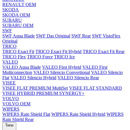
RENAULT OEM
SKODA
SKODA OEM
SUBARU
SUBARU OEM
SWF
SWF Aqua Blade
SWF Das Original
SWF Rear
SWF VisioFlex
Original
TRICO
TRICO Exact Fit
TRICO Exact Fit Hybrid
TRICO Exact Fit Rear
TRICO Flex
TRICO Force
TRICO Ice
VALEO
VALEO Aqua Blade
VALEO First Hybrid
VALEO First
Multiconnection
VALEO Silencio Convertional
VALEO Silencio
Flat
VALEO Silencio Hybrid
VALEO Silencio Rear
VISEE
VISEE FLAT PREMIUM MultiSet
VISEE FLAT STANDARD
VISEE HYBRID PREMIUM SYNERGY+
VOLVO
VOLVO OEM
WIPERS
WIPERS Rain Shield Flat
WIPERS Rain Shield Hybrid
WIPERS
Rain Shield Rear
Типи