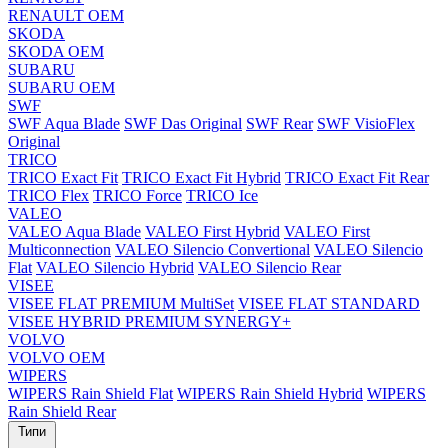
RENAULT OEM
SKODA
SKODA OEM
SUBARU
SUBARU OEM
SWF
SWF Aqua Blade
SWF Das Original
SWF Rear
SWF VisioFlex
Original
TRICO
TRICO Exact Fit
TRICO Exact Fit Hybrid
TRICO Exact Fit Rear
TRICO Flex
TRICO Force
TRICO Ice
VALEO
VALEO Aqua Blade
VALEO First Hybrid
VALEO First
Multiconnection
VALEO Silencio Convertional
VALEO Silencio
Flat
VALEO Silencio Hybrid
VALEO Silencio Rear
VISEE
VISEE FLAT PREMIUM MultiSet
VISEE FLAT STANDARD
VISEE HYBRID PREMIUM SYNERGY+
VOLVO
VOLVO OEM
WIPERS
WIPERS Rain Shield Flat
WIPERS Rain Shield Hybrid
WIPERS
Rain Shield Rear
Типи