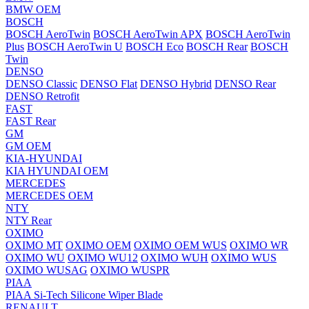
BMW OEM
BOSCH
BOSCH AeroTwin
BOSCH AeroTwin APX
BOSCH AeroTwin
Plus
BOSCH AeroTwin U
BOSCH Eco
BOSCH Rear
BOSCH
Twin
DENSO
DENSO Classic
DENSO Flat
DENSO Hybrid
DENSO Rear
DENSO Retrofit
FAST
FAST Rear
GM
GM OEM
KIA-HYUNDAI
KIA HYUNDAI OEM
MERCEDES
MERCEDES OEM
NTY
NTY Rear
OXIMO
OXIMO MT
OXIMO OEM
OXIMO OEM WUS
OXIMO WR
OXIMO WU
OXIMO WU12
OXIMO WUH
OXIMO WUS
OXIMO WUSAG
OXIMO WUSPR
PIAA
PIAA Si-Tech Silicone Wiper Blade
RENAULT