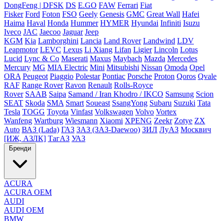
DongFeng | DFSK
DS
E.GO
FAW
Ferrari
Fiat
Fisker
Ford
Foton
FSO
Geely
Genesis
GMC
Great Wall
Hafei
Haima
Haval
Honda
Hummer
HYMER
Hyundai
Infiniti
Isuzu
Iveco
JAC
Jaecoo
Jaguar
Jeep
KGM
Kia
Lamborghini
Lancia
Land Rover
Landwind
LDV
Leapmotor
LEVC
Lexus
Li Xiang
Lifan
Ligier
Lincoln
Lotus
Lucid
Lync & Co
Maserati
Maxus
Maybach
Mazda
Mercedes
Mercury
MG
MIA Electric
Mini
Mitsubishi
Nissan
Omoda
Opel
ORA
Peugeot
Piaggio
Polestar
Pontiac
Porsche
Proton
Qoros
Qvale
RAF
Range Rover
Ravon
Renault
Rolls-Royce
Rover
SAAB
Saipa
Samand / Iran Khodro / IKCO
Samsung
Scion
SEAT
Skoda
SMA
Smart
Soueast
SsangYong
Subaru
Suzuki
Tata
Tesla
TOGG
Toyota
Vinfast
Volkswagen
Volvo
Vortex
Wanfeng
Wartburg
Wiesmann
Xiaomi
XPENG
Zeekr
Zotye
ZX
Auto
ВАЗ (Lada)
ГАЗ
ЗАЗ (ЗАЗ-Daewoo)
ЗИЛ
ЛуАЗ
Москвич
[ИЖ, АЗЛК]
ТагАЗ
УАЗ
Бренди
ACURA
ACURA OEM
AUDI
AUDI OEM
BMW