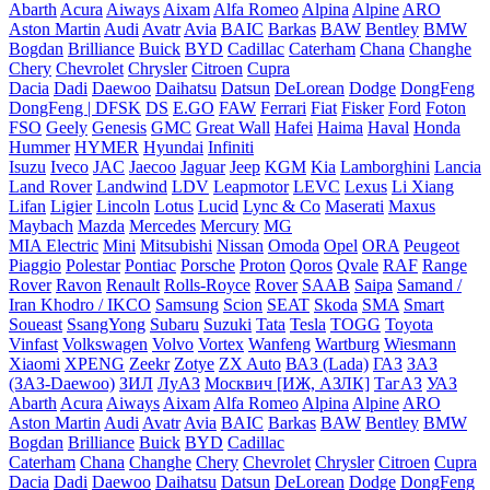
Abarth
Acura
Aiways
Aixam
Alfa Romeo
Alpina
Alpine
ARO
Aston Martin
Audi
Avatr
Avia
BAIC
Barkas
BAW
Bentley
BMW
Bogdan
Brilliance
Buick
BYD
Cadillac
Caterham
Chana
Changhe
Chery
Chevrolet
Chrysler
Citroen
Cupra
Dacia
Dadi
Daewoo
Daihatsu
Datsun
DeLorean
Dodge
DongFeng
DongFeng | DFSK
DS
E.GO
FAW
Ferrari
Fiat
Fisker
Ford
Foton
FSO
Geely
Genesis
GMC
Great Wall
Hafei
Haima
Haval
Honda
Hummer
HYMER
Hyundai
Infiniti
Isuzu
Iveco
JAC
Jaecoo
Jaguar
Jeep
KGM
Kia
Lamborghini
Lancia
Land Rover
Landwind
LDV
Leapmotor
LEVC
Lexus
Li Xiang
Lifan
Ligier
Lincoln
Lotus
Lucid
Lync & Co
Maserati
Maxus
Maybach
Mazda
Mercedes
Mercury
MG
MIA Electric
Mini
Mitsubishi
Nissan
Omoda
Opel
ORA
Peugeot
Piaggio
Polestar
Pontiac
Porsche
Proton
Qoros
Qvale
RAF
Range
Rover
Ravon
Renault
Rolls-Royce
Rover
SAAB
Saipa
Samand /
Iran Khodro / IKCO
Samsung
Scion
SEAT
Skoda
SMA
Smart
Soueast
SsangYong
Subaru
Suzuki
Tata
Tesla
TOGG
Toyota
Vinfast
Volkswagen
Volvo
Vortex
Wanfeng
Wartburg
Wiesmann
Xiaomi
XPENG
Zeekr
Zotye
ZX Auto
ВАЗ (Lada)
ГАЗ
ЗАЗ
(ЗАЗ-Daewoo)
ЗИЛ
ЛуАЗ
Москвич [ИЖ, АЗЛК]
ТагАЗ
УАЗ
Abarth
Acura
Aiways
Aixam
Alfa Romeo
Alpina
Alpine
ARO
Aston Martin
Audi
Avatr
Avia
BAIC
Barkas
BAW
Bentley
BMW
Bogdan
Brilliance
Buick
BYD
Cadillac
Caterham
Chana
Changhe
Chery
Chevrolet
Chrysler
Citroen
Cupra
Dacia
Dadi
Daewoo
Daihatsu
Datsun
DeLorean
Dodge
DongFeng