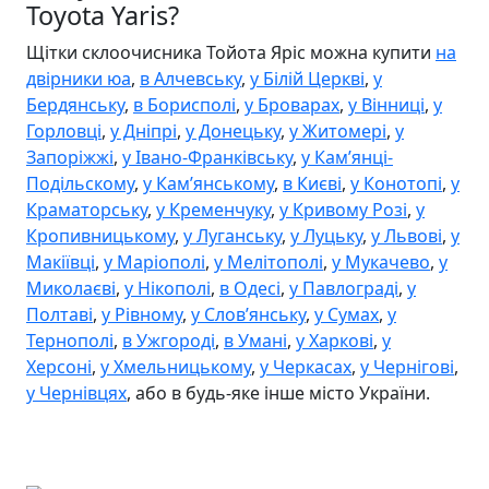
Toyota Yaris?
Щітки склоочисника Тойота Яріс можна купити
на
двірники юа
,
в Алчевську
,
у Білій Церкві
,
у
Бердянську
,
в Борисполі
,
у Броварах
,
у Вінниці
,
у
Горловці
,
у Дніпрі
,
у Донецьку
,
у Житомері
,
у
Запоріжжі
,
у Івано-Франківську
,
у Камʼянці-
Подільскому
,
у Камʼянському
,
в Києві
,
у Конотопі
,
у
Краматорську
,
у Кременчуку
,
у Кривому Розі
,
у
Кропивницькому
,
у Луганську
,
у Луцьку
,
у Львові
,
у
Макіївці
,
у Маріополі
,
у Мелітополі
,
у Мукачево
,
у
Миколаєві
,
у Нікополі
,
в Одесі
,
у Павлограді
,
у
Полтаві
,
у Рівному
,
у Словʼянську
,
у Сумах
,
у
Тернополі
,
в Ужгороді
,
в Умані
,
у Харкові
,
у
Херсоні
,
у Хмельницькому
,
у Черкасах
,
у Чернігові
,
у Чернівцях
, або в будь-яке інше місто України.