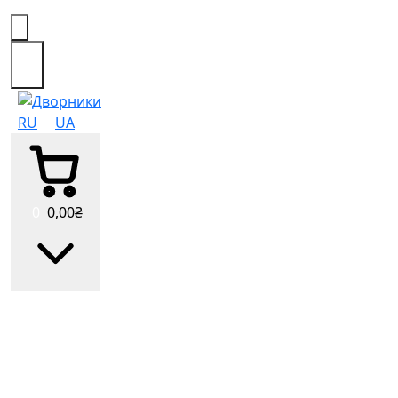
0
RU
UA
0
0
,00
₴