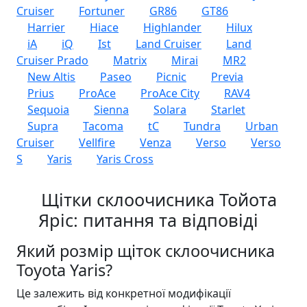
Cruiser
Fortuner
GR86
GT86
Harrier
Hiace
Highlander
Hilux
iA
iQ
Ist
Land Cruiser
Land
Cruiser Prado
Matrix
Mirai
MR2
New Altis
Paseo
Picnic
Previa
Prius
ProAce
ProAce City
RAV4
Sequoia
Sienna
Solara
Starlet
Supra
Tacoma
tC
Tundra
Urban
Cruiser
Vellfire
Venza
Verso
Verso
S
Yaris
Yaris Cross
Щітки склоочисника Тойота
Яріс: питання та відповіді
Який розмір щіток склоочисника
Toyota Yaris?
Це залежить від конкретної модифікації