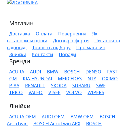
Магазин
Доставка
Оплата
Повернення
Як
встановити щітки
Договір оферти
Питання та
відповіді
Точність підбору
Про магазин
Знижки
Контакти
Поради
Бренди
ACURA
AUDI
BMW
BOSCH
DENSO
FAST
GM
KIA-HYUNDAI
MERCEDES
NTY
OXIMO
PIAA
RENAULT
SKODA
SUBARU
SWF
TRICO
VALEO
VISEE
VOLVO
WIPERS
Лінійки
ACURA OEM
AUDI OEM
BMW OEM
BOSCH
AeroTwin
BOSCH AeroTwin APX
BOSCH