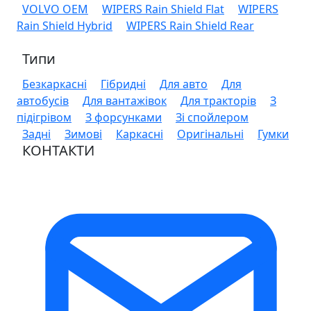
VOLVO OEM
WIPERS Rain Shield Flat
WIPERS
Rain Shield Hybrid
WIPERS Rain Shield Rear
Типи
Безкаркасні
Гібридні
Для авто
Для
автобусів
Для вантажівок
Для тракторів
З
підігрівом
З форсунками
Зі спойлером
Задні
Зимові
Каркасні
Оригінальні
Гумки
КОНТАКТИ