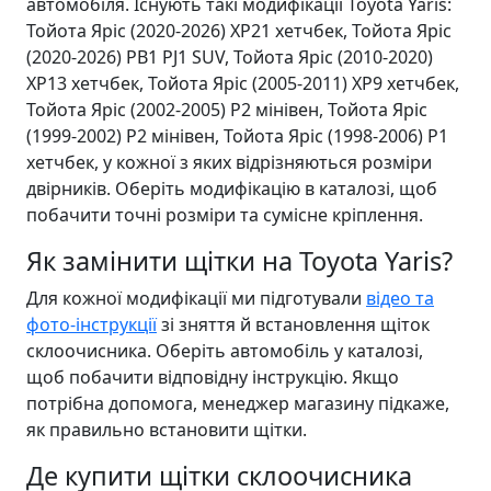
автомобіля. Існують такі модифікації Toyota Yaris:
Тойота Яріс (2020-2026) XP21 хетчбек, Тойота Яріс
(2020-2026) PB1 PJ1 SUV, Тойота Яріс (2010-2020)
XP13 хетчбек, Тойота Яріс (2005-2011) XP9 хетчбек,
Тойота Яріс (2002-2005) P2 мінівен, Тойота Яріс
(1999-2002) P2 мінівен, Тойота Яріс (1998-2006) P1
хетчбек, у кожної з яких відрізняються розміри
двірників. Оберіть модифікацію в каталозі, щоб
побачити точні розміри та сумісне кріплення.
Як замінити щітки на Toyota Yaris?
Для кожної модифікації ми підготували
відео та
фото-інструкції
зі зняття й встановлення щіток
склоочисника. Оберіть автомобіль у каталозі,
щоб побачити відповідну інструкцію. Якщо
потрібна допомога, менеджер магазину підкаже,
як правильно встановити щітки.
Де купити щітки склоочисника