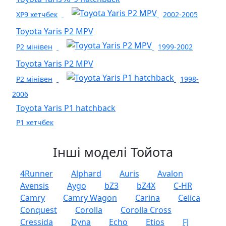
XP9 хетчбек
2002-2005
Toyota Yaris P2 MPV
P2 мінівен
1999-2002
Toyota Yaris P2 MPV
P2 мінівен
1998-
2006
Toyota Yaris P1 hatchback
P1 хетчбек
Інші моделі Тойота
4Runner
Alphard
Auris
Avalon
Avensis
Aygo
bZ3
bZ4X
C-HR
Camry
Camry Wagon
Carina
Celica
Conquest
Corolla
Corolla Cross
Cressida
Dyna
Echo
Etios
FJ