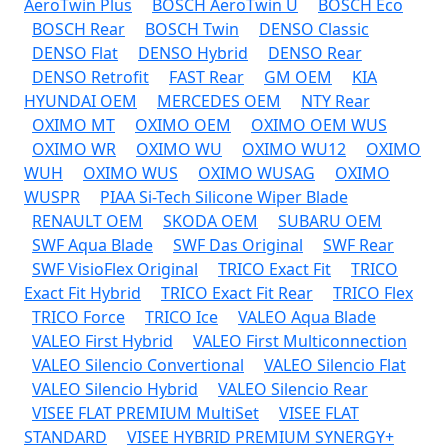
AeroTwin Plus
BOSCH AeroTwin U
BOSCH Eco
BOSCH Rear
BOSCH Twin
DENSO Classic
DENSO Flat
DENSO Hybrid
DENSO Rear
DENSO Retrofit
FAST Rear
GM OEM
KIA
HYUNDAI OEM
MERCEDES OEM
NTY Rear
OXIMO MT
OXIMO OEM
OXIMO OEM WUS
OXIMO WR
OXIMO WU
OXIMO WU12
OXIMO
WUH
OXIMO WUS
OXIMO WUSAG
OXIMO
WUSPR
PIAA Si-Tech Silicone Wiper Blade
RENAULT OEM
SKODA OEM
SUBARU OEM
SWF Aqua Blade
SWF Das Original
SWF Rear
SWF VisioFlex Original
TRICO Exact Fit
TRICO
Exact Fit Hybrid
TRICO Exact Fit Rear
TRICO Flex
TRICO Force
TRICO Ice
VALEO Aqua Blade
VALEO First Hybrid
VALEO First Multiconnection
VALEO Silencio Convertional
VALEO Silencio Flat
VALEO Silencio Hybrid
VALEO Silencio Rear
VISEE FLAT PREMIUM MultiSet
VISEE FLAT
STANDARD
VISEE HYBRID PREMIUM SYNERGY+