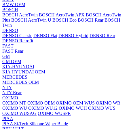
BMW OEM
BOSCH
BOSCH AeroTwin
BOSCH AeroTwin APX
BOSCH AeroTwin
Plus
BOSCH AeroTwin U
BOSCH Eco
BOSCH Rear
BOSCH
Twin
DENSO
DENSO Classic
DENSO Flat
DENSO Hybrid
DENSO Rear
DENSO Retrofit
FAST
FAST Rear
GM
GM OEM
KIA-HYUNDAI
KIA HYUNDAI OEM
MERCEDES
MERCEDES OEM
NTY
NTY Rear
OXIMO
OXIMO MT
OXIMO OEM
OXIMO OEM WUS
OXIMO WR
OXIMO WU
OXIMO WU12
OXIMO WUH
OXIMO WUS
OXIMO WUSAG
OXIMO WUSPR
PIAA
PIAA Si-Tech Silicone Wiper Blade
RENAULT