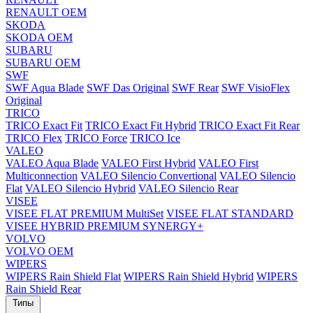
RENAULT OEM
SKODA
SKODA OEM
SUBARU
SUBARU OEM
SWF
SWF Aqua Blade
SWF Das Original
SWF Rear
SWF VisioFlex
Original
TRICO
TRICO Exact Fit
TRICO Exact Fit Hybrid
TRICO Exact Fit Rear
TRICO Flex
TRICO Force
TRICO Ice
VALEO
VALEO Aqua Blade
VALEO First Hybrid
VALEO First
Multiconnection
VALEO Silencio Convertional
VALEO Silencio
Flat
VALEO Silencio Hybrid
VALEO Silencio Rear
VISEE
VISEE FLAT PREMIUM MultiSet
VISEE FLAT STANDARD
VISEE HYBRID PREMIUM SYNERGY+
VOLVO
VOLVO OEM
WIPERS
WIPERS Rain Shield Flat
WIPERS Rain Shield Hybrid
WIPERS
Rain Shield Rear
Типы