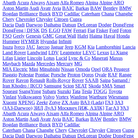
Abarth
Acura
Aiways
Aixam
Alfa Romeo
Alpina
Alpine
ARO
Aston Martin
Audi
Avatr
Avia
BAIC
Barkas
BAW
Bentley
BMW
Bogdan
Brilliance
Buick
BYD
Cadillac
Caterham
Chana
Changhe
Chery
Chevrolet
Chrysler
Citroen
Cupra
Dacia
Dadi
Daewoo
Daihatsu
Datsun
DeLorean
Dodge
DongFeng
DongFeng | DFSK
DS
E.GO
FAW
Ferrari
Fiat
Fisker
Ford
Foton
FSO
Geely
Genesis
GMC
Great Wall
Hafei
Haima
Haval
Honda
Hummer
HYMER
Hyundai
Infiniti
Isuzu
Iveco
JAC
Jaecoo
Jaguar
Jeep
KGM
Kia
Lamborghini
Lancia
Land Rover
Landwind
LDV
Leapmotor
LEVC
Lexus
Li Xiang
Lifan
Ligier
Lincoln
Lotus
Lucid
Lync & Co
Maserati
Maxus
Maybach
Mazda
Mercedes
Mercury
MG
MIA Electric
Mini
Mitsubishi
Nissan
Omoda
Opel
ORA
Peugeot
Piaggio
Polestar
Pontiac
Porsche
Proton
Qoros
Qvale
RAF
Range
Rover
Ravon
Renault
Rolls-Royce
Rover
SAAB
Saipa
Samand /
Iran Khodro / IKCO
Samsung
Scion
SEAT
Skoda
SMA
Smart
Soueast
SsangYong
Subaru
Suzuki
Tata
Tesla
TOGG
Toyota
Vinfast
Volkswagen
Volvo
Vortex
Wanfeng
Wartburg
Wiesmann
Xiaomi
XPENG
Zeekr
Zotye
ZX Auto
ВАЗ (Lada)
ГАЗ
ЗАЗ
(ЗАЗ-Daewoo)
ЗИЛ
ЛуАЗ
Москвич [ИЖ, АЗЛК]
ТагАЗ
УАЗ
Abarth
Acura
Aiways
Aixam
Alfa Romeo
Alpina
Alpine
ARO
Aston Martin
Audi
Avatr
Avia
BAIC
Barkas
BAW
Bentley
BMW
Bogdan
Brilliance
Buick
BYD
Cadillac
Caterham
Chana
Changhe
Chery
Chevrolet
Chrysler
Citroen
Cupra
Dacia
Dadi
Daewoo
Daihatsu
Datsun
DeLorean
Dodge
DongFeng