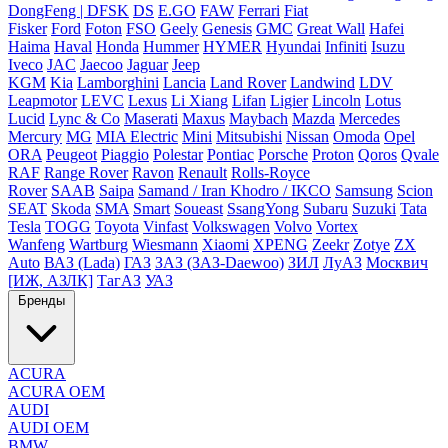
DongFeng | DFSK
DS
E.GO
FAW
Ferrari
Fiat
Fisker
Ford
Foton
FSO
Geely
Genesis
GMC
Great Wall
Hafei
Haima
Haval
Honda
Hummer
HYMER
Hyundai
Infiniti
Isuzu
Iveco
JAC
Jaecoo
Jaguar
Jeep
KGM
Kia
Lamborghini
Lancia
Land Rover
Landwind
LDV
Leapmotor
LEVC
Lexus
Li Xiang
Lifan
Ligier
Lincoln
Lotus
Lucid
Lync & Co
Maserati
Maxus
Maybach
Mazda
Mercedes
Mercury
MG
MIA Electric
Mini
Mitsubishi
Nissan
Omoda
Opel
ORA
Peugeot
Piaggio
Polestar
Pontiac
Porsche
Proton
Qoros
Qvale
RAF
Range Rover
Ravon
Renault
Rolls-Royce
Rover
SAAB
Saipa
Samand / Iran Khodro / IKCO
Samsung
Scion
SEAT
Skoda
SMA
Smart
Soueast
SsangYong
Subaru
Suzuki
Tata
Tesla
TOGG
Toyota
Vinfast
Volkswagen
Volvo
Vortex
Wanfeng
Wartburg
Wiesmann
Xiaomi
XPENG
Zeekr
Zotye
ZX
Auto
ВАЗ (Lada)
ГАЗ
ЗАЗ (ЗАЗ-Daewoo)
ЗИЛ
ЛуАЗ
Москвич
[ИЖ, АЗЛК]
ТагАЗ
УАЗ
Бренды
ACURA
ACURA OEM
AUDI
AUDI OEM
BMW