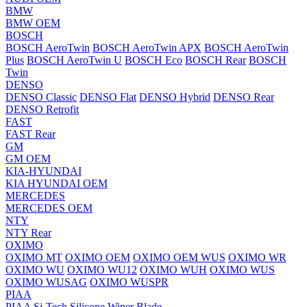
BMW
BMW OEM
BOSCH
BOSCH AeroTwin
BOSCH AeroTwin APX
BOSCH AeroTwin
Plus
BOSCH AeroTwin U
BOSCH Eco
BOSCH Rear
BOSCH
Twin
DENSO
DENSO Classic
DENSO Flat
DENSO Hybrid
DENSO Rear
DENSO Retrofit
FAST
FAST Rear
GM
GM OEM
KIA-HYUNDAI
KIA HYUNDAI OEM
MERCEDES
MERCEDES OEM
NTY
NTY Rear
OXIMO
OXIMO MT
OXIMO OEM
OXIMO OEM WUS
OXIMO WR
OXIMO WU
OXIMO WU12
OXIMO WUH
OXIMO WUS
OXIMO WUSAG
OXIMO WUSPR
PIAA
PIAA Si-Tech Silicone Wiper Blade