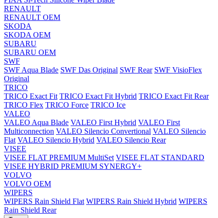
RENAULT
RENAULT OEM
SKODA
SKODA OEM
SUBARU
SUBARU OEM
SWF
SWF Aqua Blade
SWF Das Original
SWF Rear
SWF VisioFlex
Original
TRICO
TRICO Exact Fit
TRICO Exact Fit Hybrid
TRICO Exact Fit Rear
TRICO Flex
TRICO Force
TRICO Ice
VALEO
VALEO Aqua Blade
VALEO First Hybrid
VALEO First
Multiconnection
VALEO Silencio Convertional
VALEO Silencio
Flat
VALEO Silencio Hybrid
VALEO Silencio Rear
VISEE
VISEE FLAT PREMIUM MultiSet
VISEE FLAT STANDARD
VISEE HYBRID PREMIUM SYNERGY+
VOLVO
VOLVO OEM
WIPERS
WIPERS Rain Shield Flat
WIPERS Rain Shield Hybrid
WIPERS
Rain Shield Rear