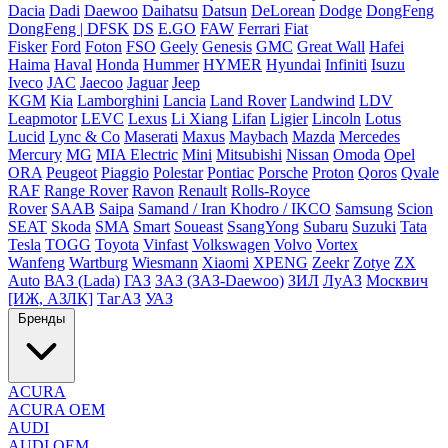
Dacia
Dadi
Daewoo
Daihatsu
Datsun
DeLorean
Dodge
DongFeng
DongFeng | DFSK
DS
E.GO
FAW
Ferrari
Fiat
Fisker
Ford
Foton
FSO
Geely
Genesis
GMC
Great Wall
Hafei
Haima
Haval
Honda
Hummer
HYMER
Hyundai
Infiniti
Isuzu
Iveco
JAC
Jaecoo
Jaguar
Jeep
KGM
Kia
Lamborghini
Lancia
Land Rover
Landwind
LDV
Leapmotor
LEVC
Lexus
Li Xiang
Lifan
Ligier
Lincoln
Lotus
Lucid
Lync & Co
Maserati
Maxus
Maybach
Mazda
Mercedes
Mercury
MG
MIA Electric
Mini
Mitsubishi
Nissan
Omoda
Opel
ORA
Peugeot
Piaggio
Polestar
Pontiac
Porsche
Proton
Qoros
Qvale
RAF
Range Rover
Ravon
Renault
Rolls-Royce
Rover
SAAB
Saipa
Samand / Iran Khodro / IKCO
Samsung
Scion
SEAT
Skoda
SMA
Smart
Soueast
SsangYong
Subaru
Suzuki
Tata
Tesla
TOGG
Toyota
Vinfast
Volkswagen
Volvo
Vortex
Wanfeng
Wartburg
Wiesmann
Xiaomi
XPENG
Zeekr
Zotye
ZX
Auto
ВАЗ (Lada)
ГАЗ
ЗАЗ (ЗАЗ-Daewoo)
ЗИЛ
ЛуАЗ
Москвич
[ИЖ, АЗЛК]
ТагАЗ
УАЗ
Бренды
ACURA
ACURA OEM
AUDI
AUDI OEM