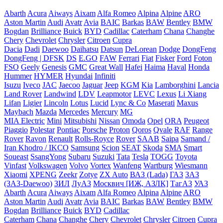
Abarth
Acura
Aiways
Aixam
Alfa Romeo
Alpina
Alpine
ARO
Aston Martin
Audi
Avatr
Avia
BAIC
Barkas
BAW
Bentley
BMW
Bogdan
Brilliance
Buick
BYD
Cadillac
Caterham
Chana
Changhe
Chery
Chevrolet
Chrysler
Citroen
Cupra
Dacia
Dadi
Daewoo
Daihatsu
Datsun
DeLorean
Dodge
DongFeng
DongFeng | DFSK
DS
E.GO
FAW
Ferrari
Fiat
Fisker
Ford
Foton
FSO
Geely
Genesis
GMC
Great Wall
Hafei
Haima
Haval
Honda
Hummer
HYMER
Hyundai
Infiniti
Isuzu
Iveco
JAC
Jaecoo
Jaguar
Jeep
KGM
Kia
Lamborghini
Lancia
Land Rover
Landwind
LDV
Leapmotor
LEVC
Lexus
Li Xiang
Lifan
Ligier
Lincoln
Lotus
Lucid
Lync & Co
Maserati
Maxus
Maybach
Mazda
Mercedes
Mercury
MG
MIA Electric
Mini
Mitsubishi
Nissan
Omoda
Opel
ORA
Peugeot
Piaggio
Polestar
Pontiac
Porsche
Proton
Qoros
Qvale
RAF
Range
Rover
Ravon
Renault
Rolls-Royce
Rover
SAAB
Saipa
Samand /
Iran Khodro / IKCO
Samsung
Scion
SEAT
Skoda
SMA
Smart
Soueast
SsangYong
Subaru
Suzuki
Tata
Tesla
TOGG
Toyota
Vinfast
Volkswagen
Volvo
Vortex
Wanfeng
Wartburg
Wiesmann
Xiaomi
XPENG
Zeekr
Zotye
ZX Auto
ВАЗ (Lada)
ГАЗ
ЗАЗ
(ЗАЗ-Daewoo)
ЗИЛ
ЛуАЗ
Москвич [ИЖ, АЗЛК]
ТагАЗ
УАЗ
Abarth
Acura
Aiways
Aixam
Alfa Romeo
Alpina
Alpine
ARO
Aston Martin
Audi
Avatr
Avia
BAIC
Barkas
BAW
Bentley
BMW
Bogdan
Brilliance
Buick
BYD
Cadillac
Caterham
Chana
Changhe
Chery
Chevrolet
Chrysler
Citroen
Cupra