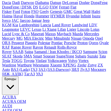
Dacia
Dadi
Daewoo
Daihatsu
Datsun
DeLorean
Dodge
DongFeng
DongFeng | DFSK
DS
E.GO
FAW
Ferrari
Fiat
Fisker
Ford
Foton
FSO
Geely
Genesis
GMC
Great Wall
Hafei
Haima
Haval
Honda
Hummer
HYMER
Hyundai
Infiniti
Isuzu
Iveco
JAC
Jaecoo
Jaguar
Jeep
KGM
Kia
Lamborghini
Lancia
Land Rover
Landwind
LDV
Leapmotor
LEVC
Lexus
Li Xiang
Lifan
Ligier
Lincoln
Lotus
Lucid
Lync & Co
Maserati
Maxus
Maybach
Mazda
Mercedes
Mercury
MG
MIA Electric
Mini
Mitsubishi
Nissan
Omoda
Opel
ORA
Peugeot
Piaggio
Polestar
Pontiac
Porsche
Proton
Qoros
Qvale
RAF
Range Rover
Ravon
Renault
Rolls-Royce
Rover
SAAB
Saipa
Samand / Iran Khodro / IKCO
Samsung
Scion
SEAT
Skoda
SMA
Smart
Soueast
SsangYong
Subaru
Suzuki
Tata
Tesla
TOGG
Toyota
Vinfast
Volkswagen
Volvo
Vortex
Wanfeng
Wartburg
Wiesmann
Xiaomi
XPENG
Zeekr
Zotye
ZX
Auto
ВАЗ (Lada)
ГАЗ
ЗАЗ (ЗАЗ-Daewoo)
ЗИЛ
ЛуАЗ
Москвич
[ИЖ, АЗЛК]
ТагАЗ
УАЗ
Бренды
ACURA
ACURA OEM
AUDI
AUDI OEM