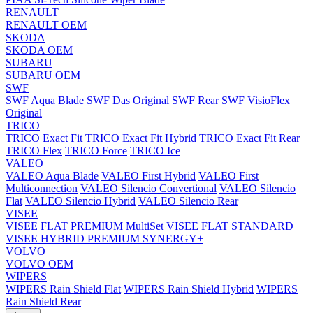
RENAULT
RENAULT OEM
SKODA
SKODA OEM
SUBARU
SUBARU OEM
SWF
SWF Aqua Blade
SWF Das Original
SWF Rear
SWF VisioFlex
Original
TRICO
TRICO Exact Fit
TRICO Exact Fit Hybrid
TRICO Exact Fit Rear
TRICO Flex
TRICO Force
TRICO Ice
VALEO
VALEO Aqua Blade
VALEO First Hybrid
VALEO First
Multiconnection
VALEO Silencio Convertional
VALEO Silencio
Flat
VALEO Silencio Hybrid
VALEO Silencio Rear
VISEE
VISEE FLAT PREMIUM MultiSet
VISEE FLAT STANDARD
VISEE HYBRID PREMIUM SYNERGY+
VOLVO
VOLVO OEM
WIPERS
WIPERS Rain Shield Flat
WIPERS Rain Shield Hybrid
WIPERS
Rain Shield Rear