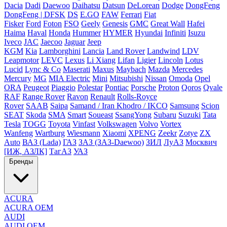
Dacia
Dadi
Daewoo
Daihatsu
Datsun
DeLorean
Dodge
DongFeng
DongFeng | DFSK
DS
E.GO
FAW
Ferrari
Fiat
Fisker
Ford
Foton
FSO
Geely
Genesis
GMC
Great Wall
Hafei
Haima
Haval
Honda
Hummer
HYMER
Hyundai
Infiniti
Isuzu
Iveco
JAC
Jaecoo
Jaguar
Jeep
KGM
Kia
Lamborghini
Lancia
Land Rover
Landwind
LDV
Leapmotor
LEVC
Lexus
Li Xiang
Lifan
Ligier
Lincoln
Lotus
Lucid
Lync & Co
Maserati
Maxus
Maybach
Mazda
Mercedes
Mercury
MG
MIA Electric
Mini
Mitsubishi
Nissan
Omoda
Opel
ORA
Peugeot
Piaggio
Polestar
Pontiac
Porsche
Proton
Qoros
Qvale
RAF
Range Rover
Ravon
Renault
Rolls-Royce
Rover
SAAB
Saipa
Samand / Iran Khodro / IKCO
Samsung
Scion
SEAT
Skoda
SMA
Smart
Soueast
SsangYong
Subaru
Suzuki
Tata
Tesla
TOGG
Toyota
Vinfast
Volkswagen
Volvo
Vortex
Wanfeng
Wartburg
Wiesmann
Xiaomi
XPENG
Zeekr
Zotye
ZX
Auto
ВАЗ (Lada)
ГАЗ
ЗАЗ (ЗАЗ-Daewoo)
ЗИЛ
ЛуАЗ
Москвич
[ИЖ, АЗЛК]
ТагАЗ
УАЗ
Бренды
ACURA
ACURA OEM
AUDI
AUDI OEM