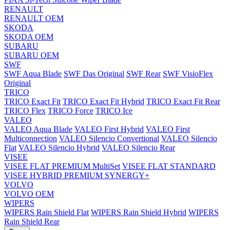
RENAULT
RENAULT OEM
SKODA
SKODA OEM
SUBARU
SUBARU OEM
SWF
SWF Aqua Blade
SWF Das Original
SWF Rear
SWF VisioFlex
Original
TRICO
TRICO Exact Fit
TRICO Exact Fit Hybrid
TRICO Exact Fit Rear
TRICO Flex
TRICO Force
TRICO Ice
VALEO
VALEO Aqua Blade
VALEO First Hybrid
VALEO First
Multiconnection
VALEO Silencio Convertional
VALEO Silencio
Flat
VALEO Silencio Hybrid
VALEO Silencio Rear
VISEE
VISEE FLAT PREMIUM MultiSet
VISEE FLAT STANDARD
VISEE HYBRID PREMIUM SYNERGY+
VOLVO
VOLVO OEM
WIPERS
WIPERS Rain Shield Flat
WIPERS Rain Shield Hybrid
WIPERS
Rain Shield Rear