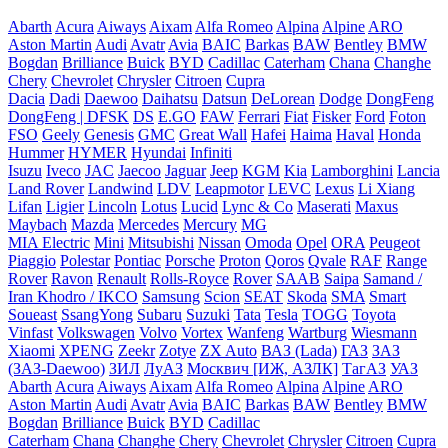
Abarth
Acura
Aiways
Aixam
Alfa Romeo
Alpina
Alpine
ARO
Aston Martin
Audi
Avatr
Avia
BAIC
Barkas
BAW
Bentley
BMW
Bogdan
Brilliance
Buick
BYD
Cadillac
Caterham
Chana
Changhe
Chery
Chevrolet
Chrysler
Citroen
Cupra
Dacia
Dadi
Daewoo
Daihatsu
Datsun
DeLorean
Dodge
DongFeng
DongFeng | DFSK
DS
E.GO
FAW
Ferrari
Fiat
Fisker
Ford
Foton
FSO
Geely
Genesis
GMC
Great Wall
Hafei
Haima
Haval
Honda
Hummer
HYMER
Hyundai
Infiniti
Isuzu
Iveco
JAC
Jaecoo
Jaguar
Jeep
KGM
Kia
Lamborghini
Lancia
Land Rover
Landwind
LDV
Leapmotor
LEVC
Lexus
Li Xiang
Lifan
Ligier
Lincoln
Lotus
Lucid
Lync & Co
Maserati
Maxus
Maybach
Mazda
Mercedes
Mercury
MG
MIA Electric
Mini
Mitsubishi
Nissan
Omoda
Opel
ORA
Peugeot
Piaggio
Polestar
Pontiac
Porsche
Proton
Qoros
Qvale
RAF
Range
Rover
Ravon
Renault
Rolls-Royce
Rover
SAAB
Saipa
Samand /
Iran Khodro / IKCO
Samsung
Scion
SEAT
Skoda
SMA
Smart
Soueast
SsangYong
Subaru
Suzuki
Tata
Tesla
TOGG
Toyota
Vinfast
Volkswagen
Volvo
Vortex
Wanfeng
Wartburg
Wiesmann
Xiaomi
XPENG
Zeekr
Zotye
ZX Auto
ВАЗ (Lada)
ГАЗ
ЗАЗ
(ЗАЗ-Daewoo)
ЗИЛ
ЛуАЗ
Москвич [ИЖ, АЗЛК]
ТагАЗ
УАЗ
Abarth
Acura
Aiways
Aixam
Alfa Romeo
Alpina
Alpine
ARO
Aston Martin
Audi
Avatr
Avia
BAIC
Barkas
BAW
Bentley
BMW
Bogdan
Brilliance
Buick
BYD
Cadillac
Caterham
Chana
Changhe
Chery
Chevrolet
Chrysler
Citroen
Cupra