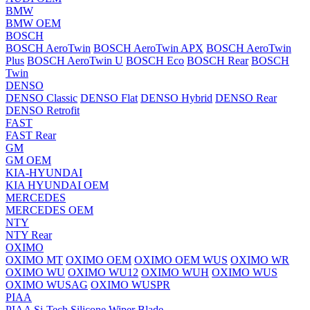
BMW
BMW OEM
BOSCH
BOSCH AeroTwin
BOSCH AeroTwin APX
BOSCH AeroTwin
Plus
BOSCH AeroTwin U
BOSCH Eco
BOSCH Rear
BOSCH
Twin
DENSO
DENSO Classic
DENSO Flat
DENSO Hybrid
DENSO Rear
DENSO Retrofit
FAST
FAST Rear
GM
GM OEM
KIA-HYUNDAI
KIA HYUNDAI OEM
MERCEDES
MERCEDES OEM
NTY
NTY Rear
OXIMO
OXIMO MT
OXIMO OEM
OXIMO OEM WUS
OXIMO WR
OXIMO WU
OXIMO WU12
OXIMO WUH
OXIMO WUS
OXIMO WUSAG
OXIMO WUSPR
PIAA
PIAA Si-Tech Silicone Wiper Blade