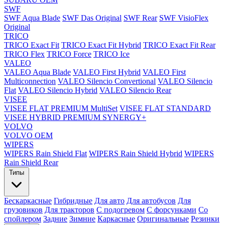
SWF
SWF Aqua Blade
SWF Das Original
SWF Rear
SWF VisioFlex
Original
TRICO
TRICO Exact Fit
TRICO Exact Fit Hybrid
TRICO Exact Fit Rear
TRICO Flex
TRICO Force
TRICO Ice
VALEO
VALEO Aqua Blade
VALEO First Hybrid
VALEO First
Multiconnection
VALEO Silencio Convertional
VALEO Silencio
Flat
VALEO Silencio Hybrid
VALEO Silencio Rear
VISEE
VISEE FLAT PREMIUM MultiSet
VISEE FLAT STANDARD
VISEE HYBRID PREMIUM SYNERGY+
VOLVO
VOLVO OEM
WIPERS
WIPERS Rain Shield Flat
WIPERS Rain Shield Hybrid
WIPERS
Rain Shield Rear
Типы
Бескаркасные
Гибридные
Для авто
Для автобусов
Для
грузовиков
Для тракторов
С подогревом
С форсунками
Со
спойлером
Задние
Зимние
Каркасные
Оригинальные
Резинки