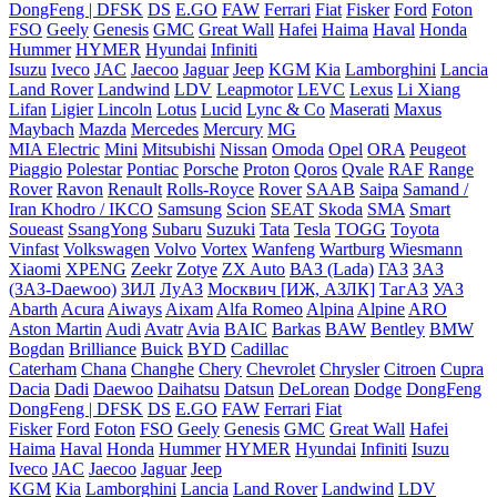
DongFeng | DFSK
DS
E.GO
FAW
Ferrari
Fiat
Fisker
Ford
Foton
FSO
Geely
Genesis
GMC
Great Wall
Hafei
Haima
Haval
Honda
Hummer
HYMER
Hyundai
Infiniti
Isuzu
Iveco
JAC
Jaecoo
Jaguar
Jeep
KGM
Kia
Lamborghini
Lancia
Land Rover
Landwind
LDV
Leapmotor
LEVC
Lexus
Li Xiang
Lifan
Ligier
Lincoln
Lotus
Lucid
Lync & Co
Maserati
Maxus
Maybach
Mazda
Mercedes
Mercury
MG
MIA Electric
Mini
Mitsubishi
Nissan
Omoda
Opel
ORA
Peugeot
Piaggio
Polestar
Pontiac
Porsche
Proton
Qoros
Qvale
RAF
Range
Rover
Ravon
Renault
Rolls-Royce
Rover
SAAB
Saipa
Samand /
Iran Khodro / IKCO
Samsung
Scion
SEAT
Skoda
SMA
Smart
Soueast
SsangYong
Subaru
Suzuki
Tata
Tesla
TOGG
Toyota
Vinfast
Volkswagen
Volvo
Vortex
Wanfeng
Wartburg
Wiesmann
Xiaomi
XPENG
Zeekr
Zotye
ZX Auto
ВАЗ (Lada)
ГАЗ
ЗАЗ
(ЗАЗ-Daewoo)
ЗИЛ
ЛуАЗ
Москвич [ИЖ, АЗЛК]
ТагАЗ
УАЗ
Abarth
Acura
Aiways
Aixam
Alfa Romeo
Alpina
Alpine
ARO
Aston Martin
Audi
Avatr
Avia
BAIC
Barkas
BAW
Bentley
BMW
Bogdan
Brilliance
Buick
BYD
Cadillac
Caterham
Chana
Changhe
Chery
Chevrolet
Chrysler
Citroen
Cupra
Dacia
Dadi
Daewoo
Daihatsu
Datsun
DeLorean
Dodge
DongFeng
DongFeng | DFSK
DS
E.GO
FAW
Ferrari
Fiat
Fisker
Ford
Foton
FSO
Geely
Genesis
GMC
Great Wall
Hafei
Haima
Haval
Honda
Hummer
HYMER
Hyundai
Infiniti
Isuzu
Iveco
JAC
Jaecoo
Jaguar
Jeep
KGM
Kia
Lamborghini
Lancia
Land Rover
Landwind
LDV