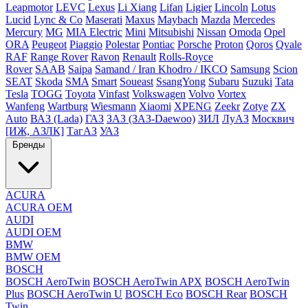
Leapmotor
LEVC
Lexus
Li Xiang
Lifan
Ligier
Lincoln
Lotus
Lucid
Lync & Co
Maserati
Maxus
Maybach
Mazda
Mercedes
Mercury
MG
MIA Electric
Mini
Mitsubishi
Nissan
Omoda
Opel
ORA
Peugeot
Piaggio
Polestar
Pontiac
Porsche
Proton
Qoros
Qvale
RAF
Range Rover
Ravon
Renault
Rolls-Royce
Rover
SAAB
Saipa
Samand / Iran Khodro / IKCO
Samsung
Scion
SEAT
Skoda
SMA
Smart
Soueast
SsangYong
Subaru
Suzuki
Tata
Tesla
TOGG
Toyota
Vinfast
Volkswagen
Volvo
Vortex
Wanfeng
Wartburg
Wiesmann
Xiaomi
XPENG
Zeekr
Zotye
ZX
Auto
ВАЗ (Lada)
ГАЗ
ЗАЗ (ЗАЗ-Daewoo)
ЗИЛ
ЛуАЗ
Москвич
[ИЖ, АЗЛК]
ТагАЗ
УАЗ
Бренды
ACURA
ACURA OEM
AUDI
AUDI OEM
BMW
BMW OEM
BOSCH
BOSCH AeroTwin
BOSCH AeroTwin APX
BOSCH AeroTwin
Plus
BOSCH AeroTwin U
BOSCH Eco
BOSCH Rear
BOSCH
Twin