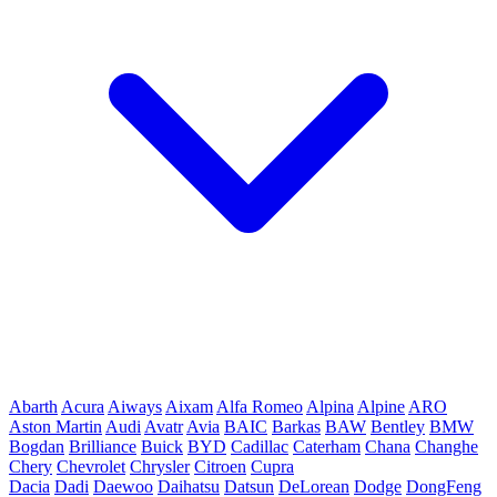
Abarth
Acura
Aiways
Aixam
Alfa Romeo
Alpina
Alpine
ARO
Aston Martin
Audi
Avatr
Avia
BAIC
Barkas
BAW
Bentley
BMW
Bogdan
Brilliance
Buick
BYD
Cadillac
Caterham
Chana
Changhe
Chery
Chevrolet
Chrysler
Citroen
Cupra
Dacia
Dadi
Daewoo
Daihatsu
Datsun
DeLorean
Dodge
DongFeng