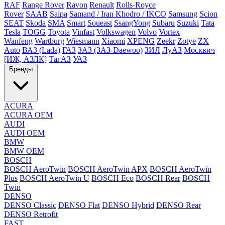
RAF
Range Rover
Ravon
Renault
Rolls-Royce
Rover
SAAB
Saipa
Samand / Iran Khodro / IKCO
Samsung
Scion
SEAT
Skoda
SMA
Smart
Soueast
SsangYong
Subaru
Suzuki
Tata
Tesla
TOGG
Toyota
Vinfast
Volkswagen
Volvo
Vortex
Wanfeng
Wartburg
Wiesmann
Xiaomi
XPENG
Zeekr
Zotye
ZX
Auto
ВАЗ (Lada)
ГАЗ
ЗАЗ (ЗАЗ-Daewoo)
ЗИЛ
ЛуАЗ
Москвич
[ИЖ, АЗЛК]
ТагАЗ
УАЗ
Бренды
ACURA
ACURA OEM
AUDI
AUDI OEM
BMW
BMW OEM
BOSCH
BOSCH AeroTwin
BOSCH AeroTwin APX
BOSCH AeroTwin
Plus
BOSCH AeroTwin U
BOSCH Eco
BOSCH Rear
BOSCH
Twin
DENSO
DENSO Classic
DENSO Flat
DENSO Hybrid
DENSO Rear
DENSO Retrofit
FAST