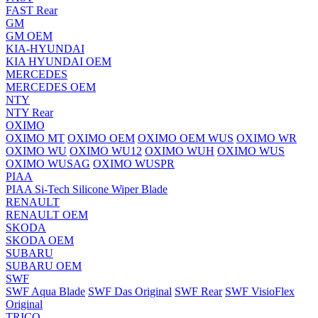
FAST Rear
GM
GM OEM
KIA-HYUNDAI
KIA HYUNDAI OEM
MERCEDES
MERCEDES OEM
NTY
NTY Rear
OXIMO
OXIMO MT
OXIMO OEM
OXIMO OEM WUS
OXIMO WR
OXIMO WU
OXIMO WU12
OXIMO WUH
OXIMO WUS
OXIMO WUSAG
OXIMO WUSPR
PIAA
PIAA Si-Tech Silicone Wiper Blade
RENAULT
RENAULT OEM
SKODA
SKODA OEM
SUBARU
SUBARU OEM
SWF
SWF Aqua Blade
SWF Das Original
SWF Rear
SWF VisioFlex
Original
TRICO