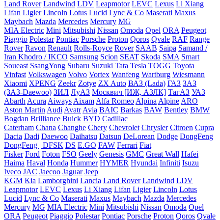
Land Rover
Landwind
LDV
Leapmotor
LEVC
Lexus
Li Xiang
Lifan
Ligier
Lincoln
Lotus
Lucid
Lync & Co
Maserati
Maxus
Maybach
Mazda
Mercedes
Mercury
MG
MIA Electric
Mini
Mitsubishi
Nissan
Omoda
Opel
ORA
Peugeot
Piaggio
Polestar
Pontiac
Porsche
Proton
Qoros
Qvale
RAF
Range
Rover
Ravon
Renault
Rolls-Royce
Rover
SAAB
Saipa
Samand /
Iran Khodro / IKCO
Samsung
Scion
SEAT
Skoda
SMA
Smart
Soueast
SsangYong
Subaru
Suzuki
Tata
Tesla
TOGG
Toyota
Vinfast
Volkswagen
Volvo
Vortex
Wanfeng
Wartburg
Wiesmann
Xiaomi
XPENG
Zeekr
Zotye
ZX Auto
ВАЗ (Lada)
ГАЗ
ЗАЗ
(ЗАЗ-Daewoo)
ЗИЛ
ЛуАЗ
Москвич [ИЖ, АЗЛК]
ТагАЗ
УАЗ
Abarth
Acura
Aiways
Aixam
Alfa Romeo
Alpina
Alpine
ARO
Aston Martin
Audi
Avatr
Avia
BAIC
Barkas
BAW
Bentley
BMW
Bogdan
Brilliance
Buick
BYD
Cadillac
Caterham
Chana
Changhe
Chery
Chevrolet
Chrysler
Citroen
Cupra
Dacia
Dadi
Daewoo
Daihatsu
Datsun
DeLorean
Dodge
DongFeng
DongFeng | DFSK
DS
E.GO
FAW
Ferrari
Fiat
Fisker
Ford
Foton
FSO
Geely
Genesis
GMC
Great Wall
Hafei
Haima
Haval
Honda
Hummer
HYMER
Hyundai
Infiniti
Isuzu
Iveco
JAC
Jaecoo
Jaguar
Jeep
KGM
Kia
Lamborghini
Lancia
Land Rover
Landwind
LDV
Leapmotor
LEVC
Lexus
Li Xiang
Lifan
Ligier
Lincoln
Lotus
Lucid
Lync & Co
Maserati
Maxus
Maybach
Mazda
Mercedes
Mercury
MG
MIA Electric
Mini
Mitsubishi
Nissan
Omoda
Opel
ORA
Peugeot
Piaggio
Polestar
Pontiac
Porsche
Proton
Qoros
Qvale