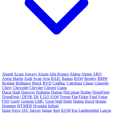
Abarth
Acura
Aiways
Aixam
Alfa Romeo
Alpina
Alpine
ARO
Aston Martin
Audi
Avatr
Avia
BAIC
Barkas
BAW
Bentley
BMW
Bogdan
Brilliance
Buick
BYD
Cadillac
Caterham
Chana
Changhe
Chery
Chevrolet
Chrysler
Citroen
Cupra
Dacia
Dadi
Daewoo
Daihatsu
Datsun
DeLorean
Dodge
DongFeng
DongFeng | DFSK
DS
E.GO
FAW
Ferrari
Fiat
Fisker
Ford
Foton
FSO
Geely
Genesis
GMC
Great Wall
Hafei
Haima
Haval
Honda
Hummer
HYMER
Hyundai
Infiniti
Isuzu
Iveco
JAC
Jaecoo
Jaguar
Jeep
KGM
Kia
Lamborghini
Lancia