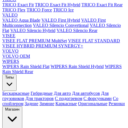
TRICO Exact Fit
TRICO Exact Fit Hybrid
TRICO Exact Fit Rear
TRICO Flex
TRICO Force
TRICO Ice
VALEO
VALEO Aqua Blade
VALEO First Hybrid
VALEO First
Multiconnection
VALEO Silencio Convertional
VALEO Silencio
Flat
VALEO Silencio Hybrid
VALEO Silencio Rear
VISEE
VISEE FLAT PREMIUM MultiSet
VISEE FLAT STANDARD
VISEE HYBRID PREMIUM SYNERGY+
VOLVO
VOLVO OEM
WIPERS
WIPERS Rain Shield Flat
WIPERS Rain Shield Hybrid
WIPERS
Rain Shield Rear
Типы
Бескаркасные
Гибридные
Для авто
Для автобусов
Для
грузовиков
Для тракторов
С подогревом
С форсунками
Со
спойлером
Задние
Зимние
Каркасные
Оригинальные
Резинки
Магазин