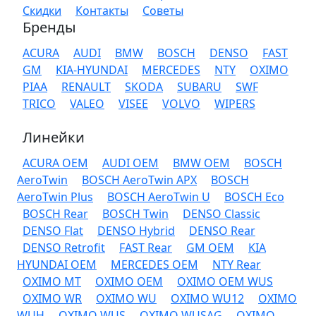
Скидки
Контакты
Советы
Бренды
ACURA
AUDI
BMW
BOSCH
DENSO
FAST
GM
KIA-HYUNDAI
MERCEDES
NTY
OXIMO
PIAA
RENAULT
SKODA
SUBARU
SWF
TRICO
VALEO
VISEE
VOLVO
WIPERS
Линейки
ACURA OEM
AUDI OEM
BMW OEM
BOSCH
AeroTwin
BOSCH AeroTwin APX
BOSCH
AeroTwin Plus
BOSCH AeroTwin U
BOSCH Eco
BOSCH Rear
BOSCH Twin
DENSO Classic
DENSO Flat
DENSO Hybrid
DENSO Rear
DENSO Retrofit
FAST Rear
GM OEM
KIA
HYUNDAI OEM
MERCEDES OEM
NTY Rear
OXIMO MT
OXIMO OEM
OXIMO OEM WUS
OXIMO WR
OXIMO WU
OXIMO WU12
OXIMO
WUH
OXIMO WUS
OXIMO WUSAG
OXIMO