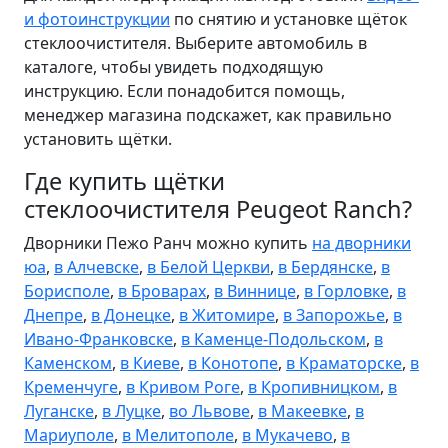
и фотоинструкции
по снятию и установке щёток
стеклоочистителя. Выберите автомобиль в
каталоге, чтобы увидеть подходящую
инструкцию. Если понадобится помощь,
менеджер магазина подскажет, как правильно
установить щётки.
Где купить щётки
стеклоочистителя Peugeot Ranch?
Дворники Пежо Ранч можно купить
на дворники
юа
,
в Алчевске
,
в Белой Церкви
,
в Бердянске
,
в
Борисполе
,
в Броварах
,
в Виннице
,
в Горловке
,
в
Днепре
,
в Донецке
,
в Житомире
,
в Запорожье
,
в
Ивано-Франковске
,
в Каменце-Подольском
,
в
Каменском
,
в Киеве
,
в Конотопе
,
в Краматорске
,
в
Кременчуге
,
в Кривом Роге
,
в Кропивницком
,
в
Луганске
,
в Луцке
,
во Львове
,
в Макеевке
,
в
Мариуполе
,
в Мелитополе
,
в Мукачево
,
в