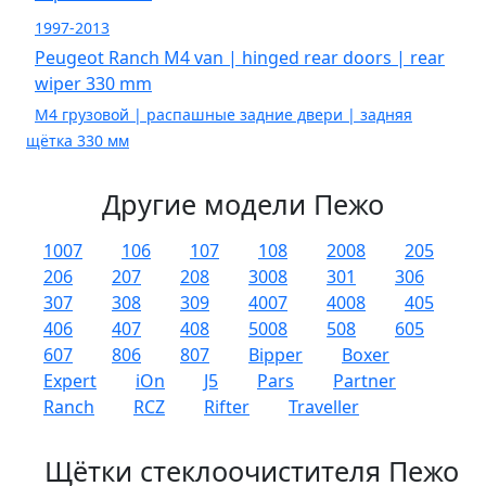
1997-2013
Peugeot Ranch M4 van | hinged rear doors | rear
wiper 330 mm
M4 грузовой | распашные задние двери | задняя
щётка 330 мм
Другие модели Пежо
1007
106
107
108
2008
205
206
207
208
3008
301
306
307
308
309
4007
4008
405
406
407
408
5008
508
605
607
806
807
Bipper
Boxer
Expert
iOn
J5
Pars
Partner
Ranch
RCZ
Rifter
Traveller
Щётки стеклоочистителя Пежо