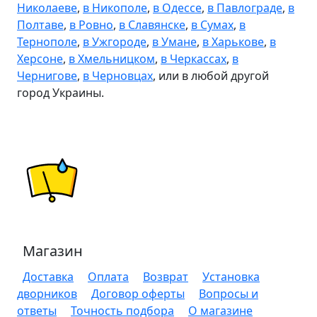
Николаеве
,
в Никополе
,
в Одессе
,
в Павлограде
,
в
Полтаве
,
в Ровно
,
в Славянске
,
в Сумах
,
в
Тернополе
,
в Ужгороде
,
в Умане
,
в Харькове
,
в
Херсоне
,
в Хмельницком
,
в Черкассах
,
в
Чернигове
,
в Черновцах
, или в любой другой
город Украины.
Магазин
Доставка
Оплата
Возврат
Установка
дворников
Договор оферты
Вопросы и
ответы
Точность подбора
О магазине