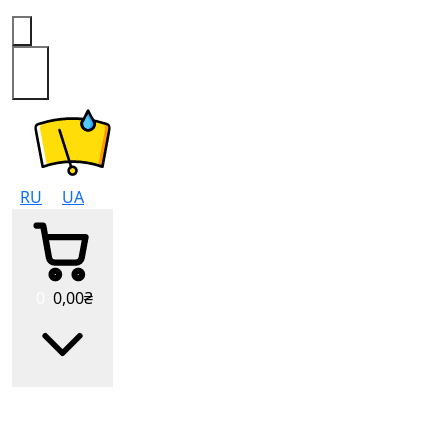
0
RU
UA
0
0
,00
₴