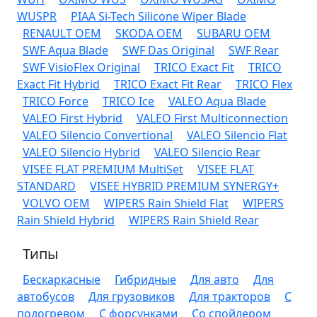
WUSPR
PIAA Si-Tech Silicone Wiper Blade
RENAULT OEM
SKODA OEM
SUBARU OEM
SWF Aqua Blade
SWF Das Original
SWF Rear
SWF VisioFlex Original
TRICO Exact Fit
TRICO
Exact Fit Hybrid
TRICO Exact Fit Rear
TRICO Flex
TRICO Force
TRICO Ice
VALEO Aqua Blade
VALEO First Hybrid
VALEO First Multiconnection
VALEO Silencio Convertional
VALEO Silencio Flat
VALEO Silencio Hybrid
VALEO Silencio Rear
VISEE FLAT PREMIUM MultiSet
VISEE FLAT
STANDARD
VISEE HYBRID PREMIUM SYNERGY+
VOLVO OEM
WIPERS Rain Shield Flat
WIPERS
Rain Shield Hybrid
WIPERS Rain Shield Rear
Типы
Бескаркасные
Гибридные
Для авто
Для
автобусов
Для грузовиков
Для тракторов
С
подогревом
С форсунками
Со спойлером