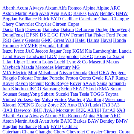
Abarth
Acura
Aiways
Aixam
Alfa Romeo
Alpina
Alpine
ARO
Aston Martin
Audi
Avatr
Avia
BAIC
Barkas
BAW
Bentley
BMW
Bogdan
Brilliance
Buick
BYD
Cadillac
Caterham
Chana
Changhe
Chery
Chevrolet
Chrysler
Citroen
Cupra
Dacia
Dadi
Daewoo
Daihatsu
Datsun
DeLorean
Dodge
DongFeng
DongFeng | DFSK
DS
E.GO
FAW
Ferrari
Fiat
Fisker
Ford
Foton
FSO
Geely
Genesis
GMC
Great Wall
Hafei
Haima
Haval
Honda
Hummer
HYMER
Hyundai
Infiniti
Isuzu
Iveco
JAC
Jaecoo
Jaguar
Jeep
KGM
Kia
Lamborghini
Lancia
Land Rover
Landwind
LDV
Leapmotor
LEVC
Lexus
Li Xiang
Lifan
Ligier
Lincoln
Lotus
Lucid
Lync & Co
Maserati
Maxus
Maybach
Mazda
Mercedes
Mercury
MG
MIA Electric
Mini
Mitsubishi
Nissan
Omoda
Opel
ORA
Peugeot
Piaggio
Polestar
Pontiac
Porsche
Proton
Qoros
Qvale
RAF
Range
Rover
Ravon
Renault
Rolls-Royce
Rover
SAAB
Saipa
Samand /
Iran Khodro / IKCO
Samsung
Scion
SEAT
Skoda
SMA
Smart
Soueast
SsangYong
Subaru
Suzuki
Tata
Tesla
TOGG
Toyota
Vinfast
Volkswagen
Volvo
Vortex
Wanfeng
Wartburg
Wiesmann
Xiaomi
XPENG
Zeekr
Zotye
ZX Auto
ВАЗ (Lada)
ГАЗ
ЗАЗ
(ЗАЗ-Daewoo)
ЗИЛ
ЛуАЗ
Москвич [ИЖ, АЗЛК]
ТагАЗ
УАЗ
Abarth
Acura
Aiways
Aixam
Alfa Romeo
Alpina
Alpine
ARO
Aston Martin
Audi
Avatr
Avia
BAIC
Barkas
BAW
Bentley
BMW
Bogdan
Brilliance
Buick
BYD
Cadillac
Caterham
Chana
Changhe
Chery
Chevrolet
Chrysler
Citroen
Cupra