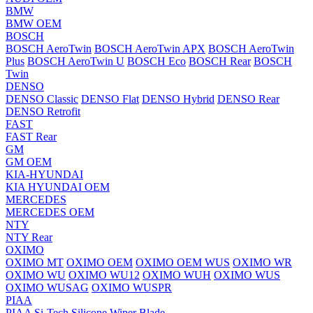
BMW
BMW OEM
BOSCH
BOSCH AeroTwin
BOSCH AeroTwin APX
BOSCH AeroTwin
Plus
BOSCH AeroTwin U
BOSCH Eco
BOSCH Rear
BOSCH
Twin
DENSO
DENSO Classic
DENSO Flat
DENSO Hybrid
DENSO Rear
DENSO Retrofit
FAST
FAST Rear
GM
GM OEM
KIA-HYUNDAI
KIA HYUNDAI OEM
MERCEDES
MERCEDES OEM
NTY
NTY Rear
OXIMO
OXIMO MT
OXIMO OEM
OXIMO OEM WUS
OXIMO WR
OXIMO WU
OXIMO WU12
OXIMO WUH
OXIMO WUS
OXIMO WUSAG
OXIMO WUSPR
PIAA
PIAA Si-Tech Silicone Wiper Blade