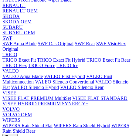
RENAULT
RENAULT OEM
SKODA
SKODA OEM
SUBARU
SUBARU OEM
SWF
SWF Aqua Blade
SWF Das Original
SWF Rear
SWF VisioFlex
Original
TRICO
TRICO Exact Fit
TRICO Exact Fit Hybrid
TRICO Exact Fit Rear
TRICO Flex
TRICO Force
TRICO Ice
VALEO
VALEO Aqua Blade
VALEO First Hybrid
VALEO First
Multiconnection
VALEO Silencio Convertional
VALEO Silencio
Flat
VALEO Silencio Hybrid
VALEO Silencio Rear
VISEE
VISEE FLAT PREMIUM MultiSet
VISEE FLAT STANDARD
VISEE HYBRID PREMIUM SYNERGY+
VOLVO
VOLVO OEM
WIPERS
WIPERS Rain Shield Flat
WIPERS Rain Shield Hybrid
WIPERS
Rain Shield Rear