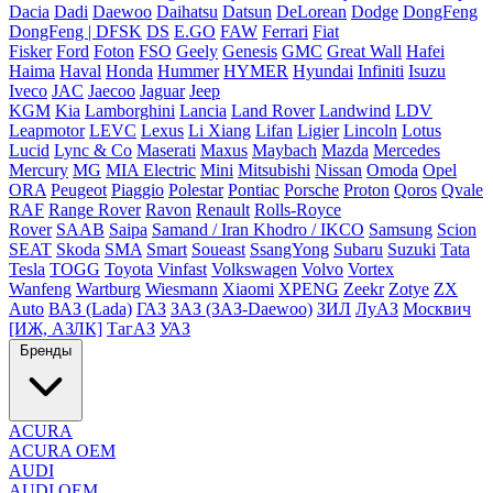
Dacia
Dadi
Daewoo
Daihatsu
Datsun
DeLorean
Dodge
DongFeng
DongFeng | DFSK
DS
E.GO
FAW
Ferrari
Fiat
Fisker
Ford
Foton
FSO
Geely
Genesis
GMC
Great Wall
Hafei
Haima
Haval
Honda
Hummer
HYMER
Hyundai
Infiniti
Isuzu
Iveco
JAC
Jaecoo
Jaguar
Jeep
KGM
Kia
Lamborghini
Lancia
Land Rover
Landwind
LDV
Leapmotor
LEVC
Lexus
Li Xiang
Lifan
Ligier
Lincoln
Lotus
Lucid
Lync & Co
Maserati
Maxus
Maybach
Mazda
Mercedes
Mercury
MG
MIA Electric
Mini
Mitsubishi
Nissan
Omoda
Opel
ORA
Peugeot
Piaggio
Polestar
Pontiac
Porsche
Proton
Qoros
Qvale
RAF
Range Rover
Ravon
Renault
Rolls-Royce
Rover
SAAB
Saipa
Samand / Iran Khodro / IKCO
Samsung
Scion
SEAT
Skoda
SMA
Smart
Soueast
SsangYong
Subaru
Suzuki
Tata
Tesla
TOGG
Toyota
Vinfast
Volkswagen
Volvo
Vortex
Wanfeng
Wartburg
Wiesmann
Xiaomi
XPENG
Zeekr
Zotye
ZX
Auto
ВАЗ (Lada)
ГАЗ
ЗАЗ (ЗАЗ-Daewoo)
ЗИЛ
ЛуАЗ
Москвич
[ИЖ, АЗЛК]
ТагАЗ
УАЗ
Бренды
ACURA
ACURA OEM
AUDI
AUDI OEM