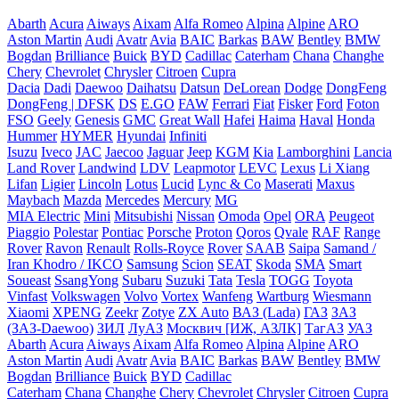
Abarth
Acura
Aiways
Aixam
Alfa Romeo
Alpina
Alpine
ARO
Aston Martin
Audi
Avatr
Avia
BAIC
Barkas
BAW
Bentley
BMW
Bogdan
Brilliance
Buick
BYD
Cadillac
Caterham
Chana
Changhe
Chery
Chevrolet
Chrysler
Citroen
Cupra
Dacia
Dadi
Daewoo
Daihatsu
Datsun
DeLorean
Dodge
DongFeng
DongFeng | DFSK
DS
E.GO
FAW
Ferrari
Fiat
Fisker
Ford
Foton
FSO
Geely
Genesis
GMC
Great Wall
Hafei
Haima
Haval
Honda
Hummer
HYMER
Hyundai
Infiniti
Isuzu
Iveco
JAC
Jaecoo
Jaguar
Jeep
KGM
Kia
Lamborghini
Lancia
Land Rover
Landwind
LDV
Leapmotor
LEVC
Lexus
Li Xiang
Lifan
Ligier
Lincoln
Lotus
Lucid
Lync & Co
Maserati
Maxus
Maybach
Mazda
Mercedes
Mercury
MG
MIA Electric
Mini
Mitsubishi
Nissan
Omoda
Opel
ORA
Peugeot
Piaggio
Polestar
Pontiac
Porsche
Proton
Qoros
Qvale
RAF
Range
Rover
Ravon
Renault
Rolls-Royce
Rover
SAAB
Saipa
Samand /
Iran Khodro / IKCO
Samsung
Scion
SEAT
Skoda
SMA
Smart
Soueast
SsangYong
Subaru
Suzuki
Tata
Tesla
TOGG
Toyota
Vinfast
Volkswagen
Volvo
Vortex
Wanfeng
Wartburg
Wiesmann
Xiaomi
XPENG
Zeekr
Zotye
ZX Auto
ВАЗ (Lada)
ГАЗ
ЗАЗ
(ЗАЗ-Daewoo)
ЗИЛ
ЛуАЗ
Москвич [ИЖ, АЗЛК]
ТагАЗ
УАЗ
Abarth
Acura
Aiways
Aixam
Alfa Romeo
Alpina
Alpine
ARO
Aston Martin
Audi
Avatr
Avia
BAIC
Barkas
BAW
Bentley
BMW
Bogdan
Brilliance
Buick
BYD
Cadillac
Caterham
Chana
Changhe
Chery
Chevrolet
Chrysler
Citroen
Cupra