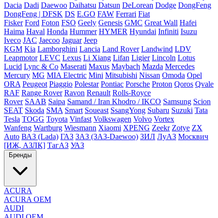
Dacia
Dadi
Daewoo
Daihatsu
Datsun
DeLorean
Dodge
DongFeng
DongFeng | DFSK
DS
E.GO
FAW
Ferrari
Fiat
Fisker
Ford
Foton
FSO
Geely
Genesis
GMC
Great Wall
Hafei
Haima
Haval
Honda
Hummer
HYMER
Hyundai
Infiniti
Isuzu
Iveco
JAC
Jaecoo
Jaguar
Jeep
KGM
Kia
Lamborghini
Lancia
Land Rover
Landwind
LDV
Leapmotor
LEVC
Lexus
Li Xiang
Lifan
Ligier
Lincoln
Lotus
Lucid
Lync & Co
Maserati
Maxus
Maybach
Mazda
Mercedes
Mercury
MG
MIA Electric
Mini
Mitsubishi
Nissan
Omoda
Opel
ORA
Peugeot
Piaggio
Polestar
Pontiac
Porsche
Proton
Qoros
Qvale
RAF
Range Rover
Ravon
Renault
Rolls-Royce
Rover
SAAB
Saipa
Samand / Iran Khodro / IKCO
Samsung
Scion
SEAT
Skoda
SMA
Smart
Soueast
SsangYong
Subaru
Suzuki
Tata
Tesla
TOGG
Toyota
Vinfast
Volkswagen
Volvo
Vortex
Wanfeng
Wartburg
Wiesmann
Xiaomi
XPENG
Zeekr
Zotye
ZX
Auto
ВАЗ (Lada)
ГАЗ
ЗАЗ (ЗАЗ-Daewoo)
ЗИЛ
ЛуАЗ
Москвич
[ИЖ, АЗЛК]
ТагАЗ
УАЗ
Бренды
ACURA
ACURA OEM
AUDI
AUDI OEM