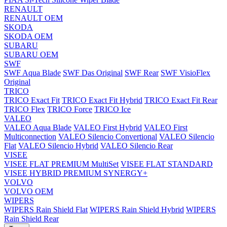
RENAULT
RENAULT OEM
SKODA
SKODA OEM
SUBARU
SUBARU OEM
SWF
SWF Aqua Blade
SWF Das Original
SWF Rear
SWF VisioFlex
Original
TRICO
TRICO Exact Fit
TRICO Exact Fit Hybrid
TRICO Exact Fit Rear
TRICO Flex
TRICO Force
TRICO Ice
VALEO
VALEO Aqua Blade
VALEO First Hybrid
VALEO First
Multiconnection
VALEO Silencio Convertional
VALEO Silencio
Flat
VALEO Silencio Hybrid
VALEO Silencio Rear
VISEE
VISEE FLAT PREMIUM MultiSet
VISEE FLAT STANDARD
VISEE HYBRID PREMIUM SYNERGY+
VOLVO
VOLVO OEM
WIPERS
WIPERS Rain Shield Flat
WIPERS Rain Shield Hybrid
WIPERS
Rain Shield Rear