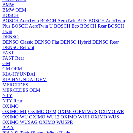
BMW
BMW OEM
BOSCH
BOSCH AeroTwin
BOSCH AeroTwin APX
BOSCH AeroTwin
Plus
BOSCH AeroTwin U
BOSCH Eco
BOSCH Rear
BOSCH
Twin
DENSO
DENSO Classic
DENSO Flat
DENSO Hybrid
DENSO Rear
DENSO Retrofit
FAST
FAST Rear
GM
GM OEM
KIA-HYUNDAI
KIA HYUNDAI OEM
MERCEDES
MERCEDES OEM
NTY
NTY Rear
OXIMO
OXIMO MT
OXIMO OEM
OXIMO OEM WUS
OXIMO WR
OXIMO WU
OXIMO WU12
OXIMO WUH
OXIMO WUS
OXIMO WUSAG
OXIMO WUSPR
PIAA
PIAA Si-Tech Silicone Wiper Blade