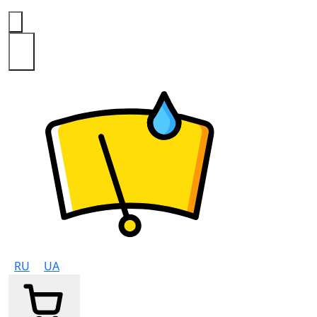
0
RU
UA