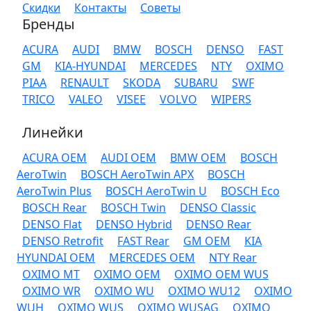
Скидки
Контакты
Советы
Бренды
ACURA
AUDI
BMW
BOSCH
DENSO
FAST
GM
KIA-HYUNDAI
MERCEDES
NTY
OXIMO
PIAA
RENAULT
SKODA
SUBARU
SWF
TRICO
VALEO
VISEE
VOLVO
WIPERS
Линейки
ACURA OEM
AUDI OEM
BMW OEM
BOSCH
AeroTwin
BOSCH AeroTwin APX
BOSCH
AeroTwin Plus
BOSCH AeroTwin U
BOSCH Eco
BOSCH Rear
BOSCH Twin
DENSO Classic
DENSO Flat
DENSO Hybrid
DENSO Rear
DENSO Retrofit
FAST Rear
GM OEM
KIA
HYUNDAI OEM
MERCEDES OEM
NTY Rear
OXIMO MT
OXIMO OEM
OXIMO OEM WUS
OXIMO WR
OXIMO WU
OXIMO WU12
OXIMO
WUH
OXIMO WUS
OXIMO WUSAG
OXIMO