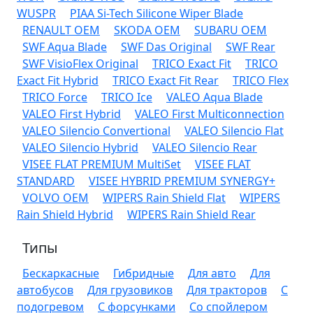
WUSPR
PIAA Si-Tech Silicone Wiper Blade
RENAULT OEM
SKODA OEM
SUBARU OEM
SWF Aqua Blade
SWF Das Original
SWF Rear
SWF VisioFlex Original
TRICO Exact Fit
TRICO
Exact Fit Hybrid
TRICO Exact Fit Rear
TRICO Flex
TRICO Force
TRICO Ice
VALEO Aqua Blade
VALEO First Hybrid
VALEO First Multiconnection
VALEO Silencio Convertional
VALEO Silencio Flat
VALEO Silencio Hybrid
VALEO Silencio Rear
VISEE FLAT PREMIUM MultiSet
VISEE FLAT
STANDARD
VISEE HYBRID PREMIUM SYNERGY+
VOLVO OEM
WIPERS Rain Shield Flat
WIPERS
Rain Shield Hybrid
WIPERS Rain Shield Rear
Типы
Бескаркасные
Гибридные
Для авто
Для
автобусов
Для грузовиков
Для тракторов
С
подогревом
С форсунками
Со спойлером