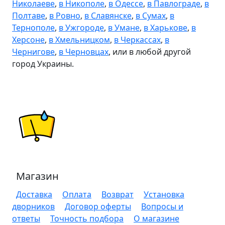
Николаеве
,
в Никополе
,
в Одессе
,
в Павлограде
,
в
Полтаве
,
в Ровно
,
в Славянске
,
в Сумах
,
в
Тернополе
,
в Ужгороде
,
в Умане
,
в Харькове
,
в
Херсоне
,
в Хмельницком
,
в Черкассах
,
в
Чернигове
,
в Черновцах
, или в любой другой
город Украины.
Магазин
Доставка
Оплата
Возврат
Установка
дворников
Договор оферты
Вопросы и
ответы
Точность подбора
О магазине