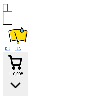
0
RU
UA
0
0
,00
₴