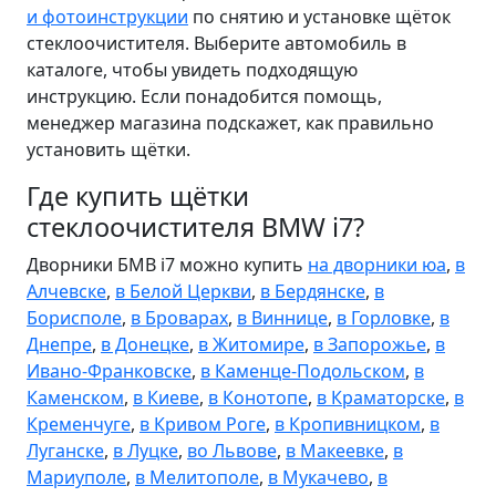
и фотоинструкции
по снятию и установке щёток
стеклоочистителя. Выберите автомобиль в
каталоге, чтобы увидеть подходящую
инструкцию. Если понадобится помощь,
менеджер магазина подскажет, как правильно
установить щётки.
Где купить щётки
стеклоочистителя BMW i7?
Дворники БМВ i7 можно купить
на дворники юа
,
в
Алчевске
,
в Белой Церкви
,
в Бердянске
,
в
Борисполе
,
в Броварах
,
в Виннице
,
в Горловке
,
в
Днепре
,
в Донецке
,
в Житомире
,
в Запорожье
,
в
Ивано-Франковске
,
в Каменце-Подольском
,
в
Каменском
,
в Киеве
,
в Конотопе
,
в Краматорске
,
в
Кременчуге
,
в Кривом Роге
,
в Кропивницком
,
в
Луганске
,
в Луцке
,
во Львове
,
в Макеевке
,
в
Мариуполе
,
в Мелитополе
,
в Мукачево
,
в