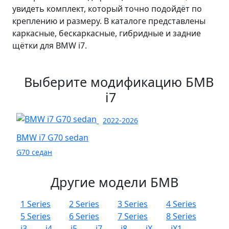
увидеть комплект, который точно подойдёт по
креплению и размеру. В каталоге представлены
каркасные, бескаркасные, гибридные и задние
щётки для BMW i7.
Выберите модификацию БМВ
i7
2022-2026
BMW i7 G70 sedan
G70 седан
Другие модели БМВ
1 Series
2 Series
3 Series
4 Series
5 Series
6 Series
7 Series
8 Series
i3
i4
i5
i7
i8
iX
iX1