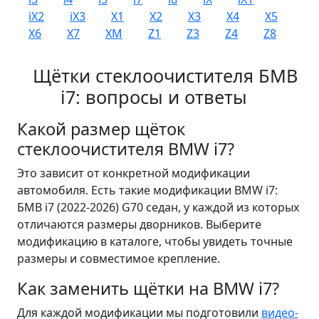
iX2
iX3
X1
X2
X3
X4
X5
X6
X7
XM
Z1
Z3
Z4
Z8
Щётки стеклоочистителя БМВ
i7: вопросы и ответы
Какой размер щёток
стеклоочистителя BMW i7?
Это зависит от конкретной модификации
автомобиля. Есть такие модификации BMW i7:
БМВ i7 (2022-2026) G70 седан, у каждой из которых
отличаются размеры дворников. Выберите
модификацию в каталоге, чтобы увидеть точные
размеры и совместимое крепление.
Как заменить щётки на BMW i7?
Для каждой модификации мы подготовили
видео-