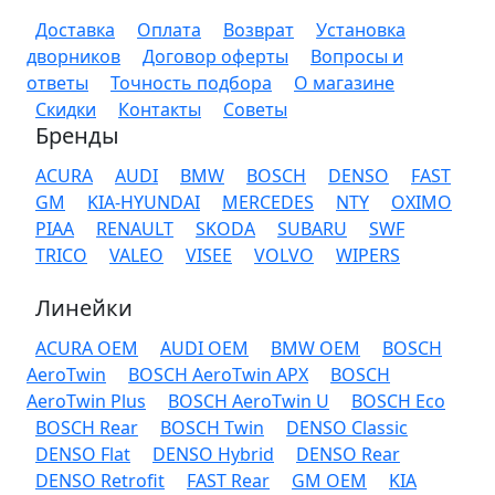
Доставка
Оплата
Возврат
Установка
дворников
Договор оферты
Вопросы и
ответы
Точность подбора
О магазине
Скидки
Контакты
Советы
Бренды
ACURA
AUDI
BMW
BOSCH
DENSO
FAST
GM
KIA-HYUNDAI
MERCEDES
NTY
OXIMO
PIAA
RENAULT
SKODA
SUBARU
SWF
TRICO
VALEO
VISEE
VOLVO
WIPERS
Линейки
ACURA OEM
AUDI OEM
BMW OEM
BOSCH
AeroTwin
BOSCH AeroTwin APX
BOSCH
AeroTwin Plus
BOSCH AeroTwin U
BOSCH Eco
BOSCH Rear
BOSCH Twin
DENSO Classic
DENSO Flat
DENSO Hybrid
DENSO Rear
DENSO Retrofit
FAST Rear
GM OEM
KIA