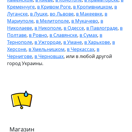
Кременчуге
,
в Кривом Роге
,
в Кропивницком
,
в
Луганске
,
в Луцке
,
во Львове
,
в Макеевке
,
в
Мариуполе
,
в Мелитополе
,
в Мукачево
,
в
Николаеве
,
в Никополе
,
в Одессе
,
в Павлограде
,
в
Полтаве
,
в Ровно
,
в Славянске
,
в Сумах
,
в
Тернополе
,
в Ужгороде
,
в Умане
,
в Харькове
,
в
Херсоне
,
в Хмельницком
,
в Черкассах
,
в
Чернигове
,
в Черновцах
, или в любой другой
город Украины.
Магазин