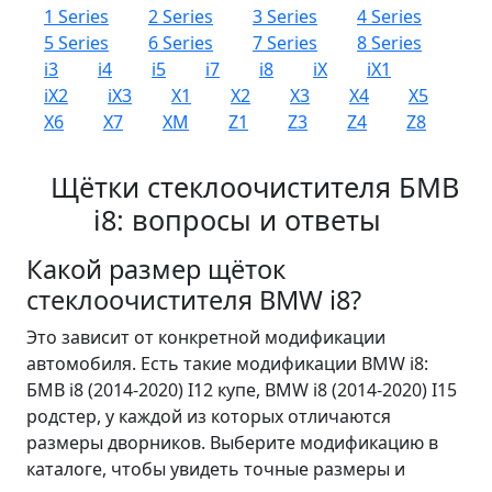
1 Series
2 Series
3 Series
4 Series
5 Series
6 Series
7 Series
8 Series
i3
i4
i5
i7
i8
iX
iX1
iX2
iX3
X1
X2
X3
X4
X5
X6
X7
XM
Z1
Z3
Z4
Z8
Щётки стеклоочистителя БМВ
i8: вопросы и ответы
Какой размер щёток
стеклоочистителя BMW i8?
Это зависит от конкретной модификации
автомобиля. Есть такие модификации BMW i8:
БМВ i8 (2014-2020) I12 купе, BMW i8 (2014-2020) I15
родстер, у каждой из которых отличаются
размеры дворников. Выберите модификацию в
каталоге, чтобы увидеть точные размеры и