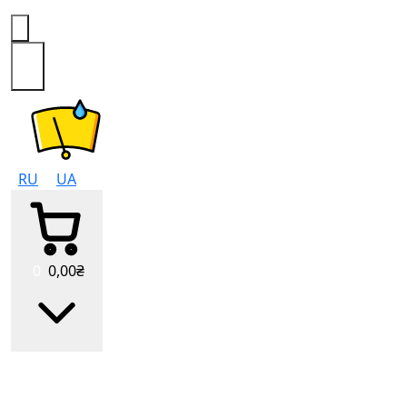
0
RU
UA
0
0
,00
₴