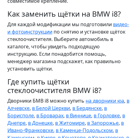
совместимое крепление.
Как заменить щётки на BMW i8?
Для каждой модификации мы подготовили
видео-
и фотоинструкции
по снятию и установке щёток
стеклоочистителя. Выберите автомобиль в
каталоге, чтобы увидеть подходящую
инструкцию. Если понадобится помощь,
менеджер магазина подскажет, как правильно
установить щётки.
Где купить щётки
стеклоочистителя BMW i8?
Дворники БМВ i8 можно купить
на дворники юа
,
в
Алчевске
,
в Белой Церкви
,
в Бердянске
,
в
Борисполе
,
в Броварах
,
в Виннице
,
в Горловке
,
в
Днепре
,
в Донецке
,
в Житомире
,
в Запорожье
,
в
Ивано-Франковске
,
в Каменце-Подольском
,
в
Каменском
,
в Киеве
,
в Конотопе
,
в Краматорске
,
в