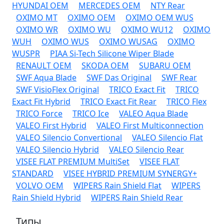
HYUNDAI OEM
MERCEDES OEM
NTY Rear
OXIMO MT
OXIMO OEM
OXIMO OEM WUS
OXIMO WR
OXIMO WU
OXIMO WU12
OXIMO
WUH
OXIMO WUS
OXIMO WUSAG
OXIMO
WUSPR
PIAA Si-Tech Silicone Wiper Blade
RENAULT OEM
SKODA OEM
SUBARU OEM
SWF Aqua Blade
SWF Das Original
SWF Rear
SWF VisioFlex Original
TRICO Exact Fit
TRICO
Exact Fit Hybrid
TRICO Exact Fit Rear
TRICO Flex
TRICO Force
TRICO Ice
VALEO Aqua Blade
VALEO First Hybrid
VALEO First Multiconnection
VALEO Silencio Convertional
VALEO Silencio Flat
VALEO Silencio Hybrid
VALEO Silencio Rear
VISEE FLAT PREMIUM MultiSet
VISEE FLAT
STANDARD
VISEE HYBRID PREMIUM SYNERGY+
VOLVO OEM
WIPERS Rain Shield Flat
WIPERS
Rain Shield Hybrid
WIPERS Rain Shield Rear
Типы