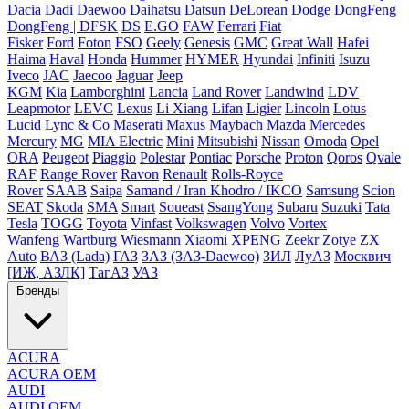
Dacia
Dadi
Daewoo
Daihatsu
Datsun
DeLorean
Dodge
DongFeng
DongFeng | DFSK
DS
E.GO
FAW
Ferrari
Fiat
Fisker
Ford
Foton
FSO
Geely
Genesis
GMC
Great Wall
Hafei
Haima
Haval
Honda
Hummer
HYMER
Hyundai
Infiniti
Isuzu
Iveco
JAC
Jaecoo
Jaguar
Jeep
KGM
Kia
Lamborghini
Lancia
Land Rover
Landwind
LDV
Leapmotor
LEVC
Lexus
Li Xiang
Lifan
Ligier
Lincoln
Lotus
Lucid
Lync & Co
Maserati
Maxus
Maybach
Mazda
Mercedes
Mercury
MG
MIA Electric
Mini
Mitsubishi
Nissan
Omoda
Opel
ORA
Peugeot
Piaggio
Polestar
Pontiac
Porsche
Proton
Qoros
Qvale
RAF
Range Rover
Ravon
Renault
Rolls-Royce
Rover
SAAB
Saipa
Samand / Iran Khodro / IKCO
Samsung
Scion
SEAT
Skoda
SMA
Smart
Soueast
SsangYong
Subaru
Suzuki
Tata
Tesla
TOGG
Toyota
Vinfast
Volkswagen
Volvo
Vortex
Wanfeng
Wartburg
Wiesmann
Xiaomi
XPENG
Zeekr
Zotye
ZX
Auto
ВАЗ (Lada)
ГАЗ
ЗАЗ (ЗАЗ-Daewoo)
ЗИЛ
ЛуАЗ
Москвич
[ИЖ, АЗЛК]
ТагАЗ
УАЗ
Бренды
ACURA
ACURA OEM
AUDI
AUDI OEM