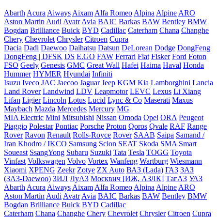
Abarth
Acura
Aiways
Aixam
Alfa Romeo
Alpina
Alpine
ARO
Aston Martin
Audi
Avatr
Avia
BAIC
Barkas
BAW
Bentley
BMW
Bogdan
Brilliance
Buick
BYD
Cadillac
Caterham
Chana
Changhe
Chery
Chevrolet
Chrysler
Citroen
Cupra
Dacia
Dadi
Daewoo
Daihatsu
Datsun
DeLorean
Dodge
DongFeng
DongFeng | DFSK
DS
E.GO
FAW
Ferrari
Fiat
Fisker
Ford
Foton
FSO
Geely
Genesis
GMC
Great Wall
Hafei
Haima
Haval
Honda
Hummer
HYMER
Hyundai
Infiniti
Isuzu
Iveco
JAC
Jaecoo
Jaguar
Jeep
KGM
Kia
Lamborghini
Lancia
Land Rover
Landwind
LDV
Leapmotor
LEVC
Lexus
Li Xiang
Lifan
Ligier
Lincoln
Lotus
Lucid
Lync & Co
Maserati
Maxus
Maybach
Mazda
Mercedes
Mercury
MG
MIA Electric
Mini
Mitsubishi
Nissan
Omoda
Opel
ORA
Peugeot
Piaggio
Polestar
Pontiac
Porsche
Proton
Qoros
Qvale
RAF
Range
Rover
Ravon
Renault
Rolls-Royce
Rover
SAAB
Saipa
Samand /
Iran Khodro / IKCO
Samsung
Scion
SEAT
Skoda
SMA
Smart
Soueast
SsangYong
Subaru
Suzuki
Tata
Tesla
TOGG
Toyota
Vinfast
Volkswagen
Volvo
Vortex
Wanfeng
Wartburg
Wiesmann
Xiaomi
XPENG
Zeekr
Zotye
ZX Auto
ВАЗ (Lada)
ГАЗ
ЗАЗ
(ЗАЗ-Daewoo)
ЗИЛ
ЛуАЗ
Москвич [ИЖ, АЗЛК]
ТагАЗ
УАЗ
Abarth
Acura
Aiways
Aixam
Alfa Romeo
Alpina
Alpine
ARO
Aston Martin
Audi
Avatr
Avia
BAIC
Barkas
BAW
Bentley
BMW
Bogdan
Brilliance
Buick
BYD
Cadillac
Caterham
Chana
Changhe
Chery
Chevrolet
Chrysler
Citroen
Cupra