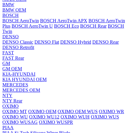
BMW
BMW OEM
BOSCH
BOSCH AeroTwin
BOSCH AeroTwin APX
BOSCH AeroTwin
Plus
BOSCH AeroTwin U
BOSCH Eco
BOSCH Rear
BOSCH
Twin
DENSO
DENSO Classic
DENSO Flat
DENSO Hybrid
DENSO Rear
DENSO Retrofit
FAST
FAST Rear
GM
GM OEM
KIA-HYUNDAI
KIA HYUNDAI OEM
MERCEDES
MERCEDES OEM
NTY
NTY Rear
OXIMO
OXIMO MT
OXIMO OEM
OXIMO OEM WUS
OXIMO WR
OXIMO WU
OXIMO WU12
OXIMO WUH
OXIMO WUS
OXIMO WUSAG
OXIMO WUSPR
PIAA
PIAA Si-Tech Silicone Wiper Blade