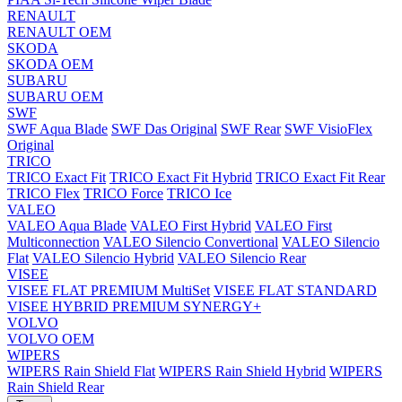
RENAULT
RENAULT OEM
SKODA
SKODA OEM
SUBARU
SUBARU OEM
SWF
SWF Aqua Blade
SWF Das Original
SWF Rear
SWF VisioFlex
Original
TRICO
TRICO Exact Fit
TRICO Exact Fit Hybrid
TRICO Exact Fit Rear
TRICO Flex
TRICO Force
TRICO Ice
VALEO
VALEO Aqua Blade
VALEO First Hybrid
VALEO First
Multiconnection
VALEO Silencio Convertional
VALEO Silencio
Flat
VALEO Silencio Hybrid
VALEO Silencio Rear
VISEE
VISEE FLAT PREMIUM MultiSet
VISEE FLAT STANDARD
VISEE HYBRID PREMIUM SYNERGY+
VOLVO
VOLVO OEM
WIPERS
WIPERS Rain Shield Flat
WIPERS Rain Shield Hybrid
WIPERS
Rain Shield Rear