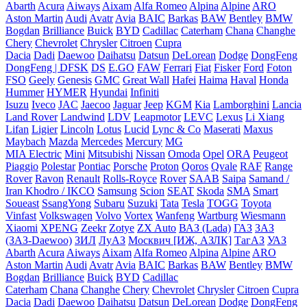
Abarth
Acura
Aiways
Aixam
Alfa Romeo
Alpina
Alpine
ARO
Aston Martin
Audi
Avatr
Avia
BAIC
Barkas
BAW
Bentley
BMW
Bogdan
Brilliance
Buick
BYD
Cadillac
Caterham
Chana
Changhe
Chery
Chevrolet
Chrysler
Citroen
Cupra
Dacia
Dadi
Daewoo
Daihatsu
Datsun
DeLorean
Dodge
DongFeng
DongFeng | DFSK
DS
E.GO
FAW
Ferrari
Fiat
Fisker
Ford
Foton
FSO
Geely
Genesis
GMC
Great Wall
Hafei
Haima
Haval
Honda
Hummer
HYMER
Hyundai
Infiniti
Isuzu
Iveco
JAC
Jaecoo
Jaguar
Jeep
KGM
Kia
Lamborghini
Lancia
Land Rover
Landwind
LDV
Leapmotor
LEVC
Lexus
Li Xiang
Lifan
Ligier
Lincoln
Lotus
Lucid
Lync & Co
Maserati
Maxus
Maybach
Mazda
Mercedes
Mercury
MG
MIA Electric
Mini
Mitsubishi
Nissan
Omoda
Opel
ORA
Peugeot
Piaggio
Polestar
Pontiac
Porsche
Proton
Qoros
Qvale
RAF
Range
Rover
Ravon
Renault
Rolls-Royce
Rover
SAAB
Saipa
Samand /
Iran Khodro / IKCO
Samsung
Scion
SEAT
Skoda
SMA
Smart
Soueast
SsangYong
Subaru
Suzuki
Tata
Tesla
TOGG
Toyota
Vinfast
Volkswagen
Volvo
Vortex
Wanfeng
Wartburg
Wiesmann
Xiaomi
XPENG
Zeekr
Zotye
ZX Auto
ВАЗ (Lada)
ГАЗ
ЗАЗ
(ЗАЗ-Daewoo)
ЗИЛ
ЛуАЗ
Москвич [ИЖ, АЗЛК]
ТагАЗ
УАЗ
Abarth
Acura
Aiways
Aixam
Alfa Romeo
Alpina
Alpine
ARO
Aston Martin
Audi
Avatr
Avia
BAIC
Barkas
BAW
Bentley
BMW
Bogdan
Brilliance
Buick
BYD
Cadillac
Caterham
Chana
Changhe
Chery
Chevrolet
Chrysler
Citroen
Cupra
Dacia
Dadi
Daewoo
Daihatsu
Datsun
DeLorean
Dodge
DongFeng