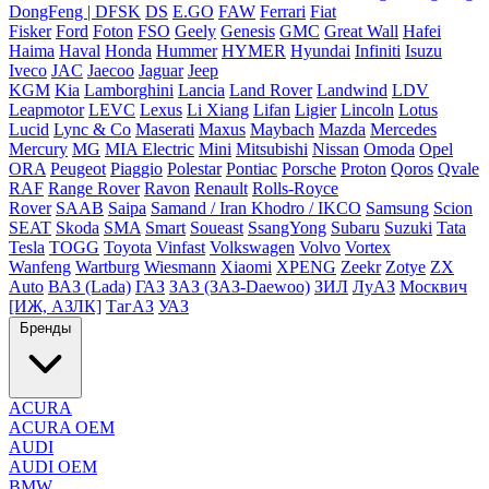
DongFeng | DFSK
DS
E.GO
FAW
Ferrari
Fiat
Fisker
Ford
Foton
FSO
Geely
Genesis
GMC
Great Wall
Hafei
Haima
Haval
Honda
Hummer
HYMER
Hyundai
Infiniti
Isuzu
Iveco
JAC
Jaecoo
Jaguar
Jeep
KGM
Kia
Lamborghini
Lancia
Land Rover
Landwind
LDV
Leapmotor
LEVC
Lexus
Li Xiang
Lifan
Ligier
Lincoln
Lotus
Lucid
Lync & Co
Maserati
Maxus
Maybach
Mazda
Mercedes
Mercury
MG
MIA Electric
Mini
Mitsubishi
Nissan
Omoda
Opel
ORA
Peugeot
Piaggio
Polestar
Pontiac
Porsche
Proton
Qoros
Qvale
RAF
Range Rover
Ravon
Renault
Rolls-Royce
Rover
SAAB
Saipa
Samand / Iran Khodro / IKCO
Samsung
Scion
SEAT
Skoda
SMA
Smart
Soueast
SsangYong
Subaru
Suzuki
Tata
Tesla
TOGG
Toyota
Vinfast
Volkswagen
Volvo
Vortex
Wanfeng
Wartburg
Wiesmann
Xiaomi
XPENG
Zeekr
Zotye
ZX
Auto
ВАЗ (Lada)
ГАЗ
ЗАЗ (ЗАЗ-Daewoo)
ЗИЛ
ЛуАЗ
Москвич
[ИЖ, АЗЛК]
ТагАЗ
УАЗ
Бренды
ACURA
ACURA OEM
AUDI
AUDI OEM
BMW