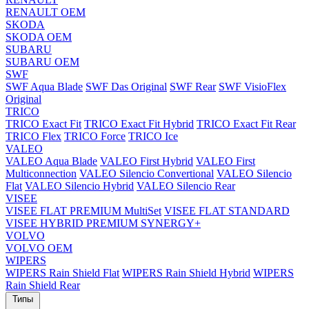
RENAULT OEM
SKODA
SKODA OEM
SUBARU
SUBARU OEM
SWF
SWF Aqua Blade
SWF Das Original
SWF Rear
SWF VisioFlex
Original
TRICO
TRICO Exact Fit
TRICO Exact Fit Hybrid
TRICO Exact Fit Rear
TRICO Flex
TRICO Force
TRICO Ice
VALEO
VALEO Aqua Blade
VALEO First Hybrid
VALEO First
Multiconnection
VALEO Silencio Convertional
VALEO Silencio
Flat
VALEO Silencio Hybrid
VALEO Silencio Rear
VISEE
VISEE FLAT PREMIUM MultiSet
VISEE FLAT STANDARD
VISEE HYBRID PREMIUM SYNERGY+
VOLVO
VOLVO OEM
WIPERS
WIPERS Rain Shield Flat
WIPERS Rain Shield Hybrid
WIPERS
Rain Shield Rear
Типы