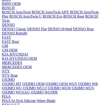
BMW OEM
BOSCH
BOSCH AeroTwin
BOSCH AeroTwin APX
BOSCH AeroTwin
Plus
BOSCH AeroTwin U
BOSCH Eco
BOSCH Rear
BOSCH
Twin
DENSO
DENSO Classic
DENSO Flat
DENSO Hybrid
DENSO Rear
DENSO Retrofit
FAST
FAST Rear
GM
GM OEM
KIA-HYUNDAI
KIA HYUNDAI OEM
MERCEDES
MERCEDES OEM
NTY
NTY Rear
OXIMO
OXIMO MT
OXIMO OEM
OXIMO OEM WUS
OXIMO WR
OXIMO WU
OXIMO WU12
OXIMO WUH
OXIMO WUS
OXIMO WUSAG
OXIMO WUSPR
PIAA
PIAA Si-Tech Silicone Wiper Blade
RENAULT