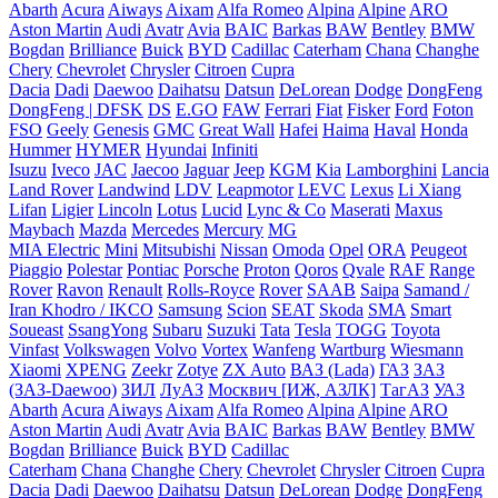
Abarth
Acura
Aiways
Aixam
Alfa Romeo
Alpina
Alpine
ARO
Aston Martin
Audi
Avatr
Avia
BAIC
Barkas
BAW
Bentley
BMW
Bogdan
Brilliance
Buick
BYD
Cadillac
Caterham
Chana
Changhe
Chery
Chevrolet
Chrysler
Citroen
Cupra
Dacia
Dadi
Daewoo
Daihatsu
Datsun
DeLorean
Dodge
DongFeng
DongFeng | DFSK
DS
E.GO
FAW
Ferrari
Fiat
Fisker
Ford
Foton
FSO
Geely
Genesis
GMC
Great Wall
Hafei
Haima
Haval
Honda
Hummer
HYMER
Hyundai
Infiniti
Isuzu
Iveco
JAC
Jaecoo
Jaguar
Jeep
KGM
Kia
Lamborghini
Lancia
Land Rover
Landwind
LDV
Leapmotor
LEVC
Lexus
Li Xiang
Lifan
Ligier
Lincoln
Lotus
Lucid
Lync & Co
Maserati
Maxus
Maybach
Mazda
Mercedes
Mercury
MG
MIA Electric
Mini
Mitsubishi
Nissan
Omoda
Opel
ORA
Peugeot
Piaggio
Polestar
Pontiac
Porsche
Proton
Qoros
Qvale
RAF
Range
Rover
Ravon
Renault
Rolls-Royce
Rover
SAAB
Saipa
Samand /
Iran Khodro / IKCO
Samsung
Scion
SEAT
Skoda
SMA
Smart
Soueast
SsangYong
Subaru
Suzuki
Tata
Tesla
TOGG
Toyota
Vinfast
Volkswagen
Volvo
Vortex
Wanfeng
Wartburg
Wiesmann
Xiaomi
XPENG
Zeekr
Zotye
ZX Auto
ВАЗ (Lada)
ГАЗ
ЗАЗ
(ЗАЗ-Daewoo)
ЗИЛ
ЛуАЗ
Москвич [ИЖ, АЗЛК]
ТагАЗ
УАЗ
Abarth
Acura
Aiways
Aixam
Alfa Romeo
Alpina
Alpine
ARO
Aston Martin
Audi
Avatr
Avia
BAIC
Barkas
BAW
Bentley
BMW
Bogdan
Brilliance
Buick
BYD
Cadillac
Caterham
Chana
Changhe
Chery
Chevrolet
Chrysler
Citroen
Cupra
Dacia
Dadi
Daewoo
Daihatsu
Datsun
DeLorean
Dodge
DongFeng