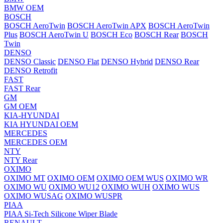
BMW OEM
BOSCH
BOSCH AeroTwin
BOSCH AeroTwin APX
BOSCH AeroTwin
Plus
BOSCH AeroTwin U
BOSCH Eco
BOSCH Rear
BOSCH
Twin
DENSO
DENSO Classic
DENSO Flat
DENSO Hybrid
DENSO Rear
DENSO Retrofit
FAST
FAST Rear
GM
GM OEM
KIA-HYUNDAI
KIA HYUNDAI OEM
MERCEDES
MERCEDES OEM
NTY
NTY Rear
OXIMO
OXIMO MT
OXIMO OEM
OXIMO OEM WUS
OXIMO WR
OXIMO WU
OXIMO WU12
OXIMO WUH
OXIMO WUS
OXIMO WUSAG
OXIMO WUSPR
PIAA
PIAA Si-Tech Silicone Wiper Blade
RENAULT