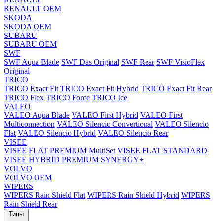
RENAULT OEM
SKODA
SKODA OEM
SUBARU
SUBARU OEM
SWF
SWF Aqua Blade
SWF Das Original
SWF Rear
SWF VisioFlex
Original
TRICO
TRICO Exact Fit
TRICO Exact Fit Hybrid
TRICO Exact Fit Rear
TRICO Flex
TRICO Force
TRICO Ice
VALEO
VALEO Aqua Blade
VALEO First Hybrid
VALEO First
Multiconnection
VALEO Silencio Convertional
VALEO Silencio
Flat
VALEO Silencio Hybrid
VALEO Silencio Rear
VISEE
VISEE FLAT PREMIUM MultiSet
VISEE FLAT STANDARD
VISEE HYBRID PREMIUM SYNERGY+
VOLVO
VOLVO OEM
WIPERS
WIPERS Rain Shield Flat
WIPERS Rain Shield Hybrid
WIPERS
Rain Shield Rear
Типы