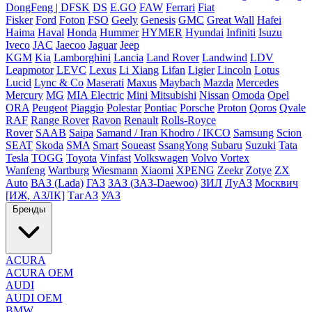
DongFeng | DFSK
DS
E.GO
FAW
Ferrari
Fiat
Fisker
Ford
Foton
FSO
Geely
Genesis
GMC
Great Wall
Hafei
Haima
Haval
Honda
Hummer
HYMER
Hyundai
Infiniti
Isuzu
Iveco
JAC
Jaecoo
Jaguar
Jeep
KGM
Kia
Lamborghini
Lancia
Land Rover
Landwind
LDV
Leapmotor
LEVC
Lexus
Li Xiang
Lifan
Ligier
Lincoln
Lotus
Lucid
Lync & Co
Maserati
Maxus
Maybach
Mazda
Mercedes
Mercury
MG
MIA Electric
Mini
Mitsubishi
Nissan
Omoda
Opel
ORA
Peugeot
Piaggio
Polestar
Pontiac
Porsche
Proton
Qoros
Qvale
RAF
Range Rover
Ravon
Renault
Rolls-Royce
Rover
SAAB
Saipa
Samand / Iran Khodro / IKCO
Samsung
Scion
SEAT
Skoda
SMA
Smart
Soueast
SsangYong
Subaru
Suzuki
Tata
Tesla
TOGG
Toyota
Vinfast
Volkswagen
Volvo
Vortex
Wanfeng
Wartburg
Wiesmann
Xiaomi
XPENG
Zeekr
Zotye
ZX
Auto
ВАЗ (Lada)
ГАЗ
ЗАЗ (ЗАЗ-Daewoo)
ЗИЛ
ЛуАЗ
Москвич
[ИЖ, АЗЛК]
ТагАЗ
УАЗ
Бренды
ACURA
ACURA OEM
AUDI
AUDI OEM
BMW