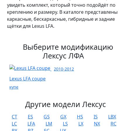
увидеть комплект, который точно подойдёт по
креплению и размеру. В каталоге представлены
каркасные, бескаркасные, гибридные и задние
щётки для Lexus LFA.
Выберите модификацию
Лексус ЛФА
2010-2012
Lexus LFA coupe
купе
Другие модели Лексус
CT
ES
GS
GX
HS
IS
LBX
LC
LFA
LM
LS
LX
NX
RC
RX
RZ
SC
UX