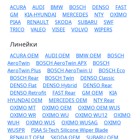
ACURA
AUDI
BMW
BOSCH
DENSO
FAST
GM
KIA-HYUNDAI
MERCEDES
NTY
OXIMO
PIAA
RENAULT
SKODA
SUBARU
SWF
TRICO
VALEO
VISEE
VOLVO
WIPERS
Линейки
ACURA OEM
AUDI OEM
BMW OEM
BOSCH
AeroTwin
BOSCH AeroTwin APX
BOSCH
AeroTwin Plus
BOSCH AeroTwin U
BOSCH Eco
BOSCH Rear
BOSCH Twin
DENSO Classic
DENSO Flat
DENSO Hybrid
DENSO Rear
DENSO Retrofit
FAST Rear
GM OEM
KIA
HYUNDAI OEM
MERCEDES OEM
NTY Rear
OXIMO MT
OXIMO OEM
OXIMO OEM WUS
OXIMO WR
OXIMO WU
OXIMO WU12
OXIMO
WUH
OXIMO WUS
OXIMO WUSAG
OXIMO
WUSPR
PIAA Si-Tech Silicone Wiper Blade
RENAULT OEM
SKODA OEM
SUBARU OEM