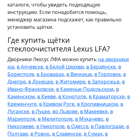
каталоге, чтобы увидеть подходящую
инструкцию. Если понадобится помощь,
менеджер магазина подскажет, как правильно
установить щётки.
Где купить щётки
стеклоочистителя Lexus LFA?
Дворники Лексус ЛФА можно купить
на дворники
юа
,
в Алчевске
,
в Белой Церкви
,
в Бердянске
,
в
Борисполе
,
в Броварах
,
в Виннице
,
в Горловке
,
в
Днепре
,
в Донецке
,
в Житомире
,
в Запорожье
,
в
Ивано-Франковске
,
в Каменце-Подольском
,
в
Каменском
,
в Киеве
,
в Конотопе
,
в Краматорске
,
в
Кременчуге
,
в Кривом Роге
,
в Кропивницком
,
в
Луганске
,
в Луцке
,
во Львове
,
в Макеевке
,
в
Мариуполе
,
в Мелитополе
,
в Мукачево
,
в
Николаеве
,
в Никополе
,
в Одессе
,
в Павлограде
,
в
Полтаве
,
в Ровно
,
в Славянске
,
в Сумах
,
в