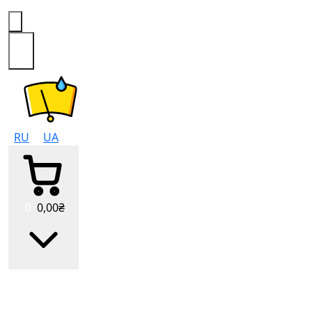
0
RU
UA
0
0
,00
₴