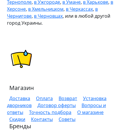
Тернополе
,
в Ужгороде
,
в Умане
,
в Харькове
,
в
Херсоне
,
в Хмельницком
,
в Черкассах
,
в
Чернигове
,
в Черновцах
, или в любой другой
город Украины.
Магазин
Доставка
Оплата
Возврат
Установка
дворников
Договор оферты
Вопросы и
ответы
Точность подбора
О магазине
Скидки
Контакты
Советы
Бренды