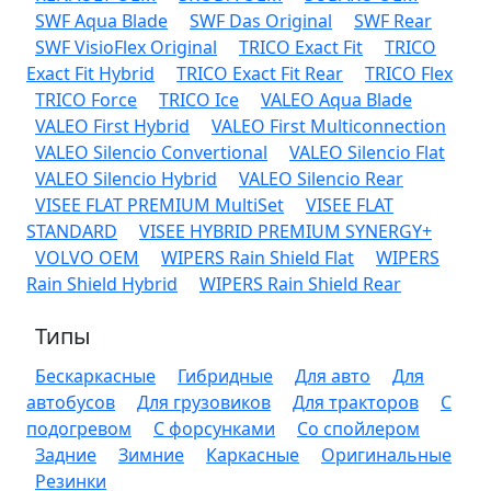
SWF Aqua Blade
SWF Das Original
SWF Rear
SWF VisioFlex Original
TRICO Exact Fit
TRICO
Exact Fit Hybrid
TRICO Exact Fit Rear
TRICO Flex
TRICO Force
TRICO Ice
VALEO Aqua Blade
VALEO First Hybrid
VALEO First Multiconnection
VALEO Silencio Convertional
VALEO Silencio Flat
VALEO Silencio Hybrid
VALEO Silencio Rear
VISEE FLAT PREMIUM MultiSet
VISEE FLAT
STANDARD
VISEE HYBRID PREMIUM SYNERGY+
VOLVO OEM
WIPERS Rain Shield Flat
WIPERS
Rain Shield Hybrid
WIPERS Rain Shield Rear
Типы
Бескаркасные
Гибридные
Для авто
Для
автобусов
Для грузовиков
Для тракторов
С
подогревом
С форсунками
Со спойлером
Задние
Зимние
Каркасные
Оригинальные
Резинки