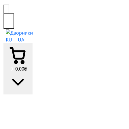
0
RU
UA
0
0
,00
₴