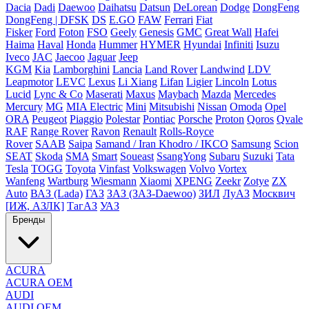
Dacia
Dadi
Daewoo
Daihatsu
Datsun
DeLorean
Dodge
DongFeng
DongFeng | DFSK
DS
E.GO
FAW
Ferrari
Fiat
Fisker
Ford
Foton
FSO
Geely
Genesis
GMC
Great Wall
Hafei
Haima
Haval
Honda
Hummer
HYMER
Hyundai
Infiniti
Isuzu
Iveco
JAC
Jaecoo
Jaguar
Jeep
KGM
Kia
Lamborghini
Lancia
Land Rover
Landwind
LDV
Leapmotor
LEVC
Lexus
Li Xiang
Lifan
Ligier
Lincoln
Lotus
Lucid
Lync & Co
Maserati
Maxus
Maybach
Mazda
Mercedes
Mercury
MG
MIA Electric
Mini
Mitsubishi
Nissan
Omoda
Opel
ORA
Peugeot
Piaggio
Polestar
Pontiac
Porsche
Proton
Qoros
Qvale
RAF
Range Rover
Ravon
Renault
Rolls-Royce
Rover
SAAB
Saipa
Samand / Iran Khodro / IKCO
Samsung
Scion
SEAT
Skoda
SMA
Smart
Soueast
SsangYong
Subaru
Suzuki
Tata
Tesla
TOGG
Toyota
Vinfast
Volkswagen
Volvo
Vortex
Wanfeng
Wartburg
Wiesmann
Xiaomi
XPENG
Zeekr
Zotye
ZX
Auto
ВАЗ (Lada)
ГАЗ
ЗАЗ (ЗАЗ-Daewoo)
ЗИЛ
ЛуАЗ
Москвич
[ИЖ, АЗЛК]
ТагАЗ
УАЗ
Бренды
ACURA
ACURA OEM
AUDI
AUDI OEM