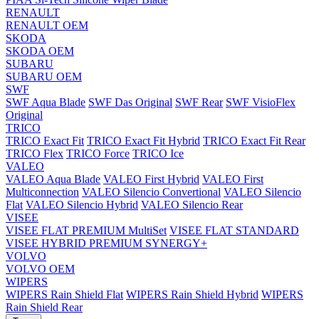
RENAULT
RENAULT OEM
SKODA
SKODA OEM
SUBARU
SUBARU OEM
SWF
SWF Aqua Blade
SWF Das Original
SWF Rear
SWF VisioFlex
Original
TRICO
TRICO Exact Fit
TRICO Exact Fit Hybrid
TRICO Exact Fit Rear
TRICO Flex
TRICO Force
TRICO Ice
VALEO
VALEO Aqua Blade
VALEO First Hybrid
VALEO First
Multiconnection
VALEO Silencio Convertional
VALEO Silencio
Flat
VALEO Silencio Hybrid
VALEO Silencio Rear
VISEE
VISEE FLAT PREMIUM MultiSet
VISEE FLAT STANDARD
VISEE HYBRID PREMIUM SYNERGY+
VOLVO
VOLVO OEM
WIPERS
WIPERS Rain Shield Flat
WIPERS Rain Shield Hybrid
WIPERS
Rain Shield Rear