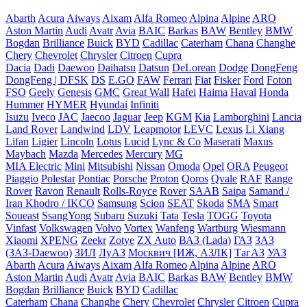
Abarth
Acura
Aiways
Aixam
Alfa Romeo
Alpina
Alpine
ARO
Aston Martin
Audi
Avatr
Avia
BAIC
Barkas
BAW
Bentley
BMW
Bogdan
Brilliance
Buick
BYD
Cadillac
Caterham
Chana
Changhe
Chery
Chevrolet
Chrysler
Citroen
Cupra
Dacia
Dadi
Daewoo
Daihatsu
Datsun
DeLorean
Dodge
DongFeng
DongFeng | DFSK
DS
E.GO
FAW
Ferrari
Fiat
Fisker
Ford
Foton
FSO
Geely
Genesis
GMC
Great Wall
Hafei
Haima
Haval
Honda
Hummer
HYMER
Hyundai
Infiniti
Isuzu
Iveco
JAC
Jaecoo
Jaguar
Jeep
KGM
Kia
Lamborghini
Lancia
Land Rover
Landwind
LDV
Leapmotor
LEVC
Lexus
Li Xiang
Lifan
Ligier
Lincoln
Lotus
Lucid
Lync & Co
Maserati
Maxus
Maybach
Mazda
Mercedes
Mercury
MG
MIA Electric
Mini
Mitsubishi
Nissan
Omoda
Opel
ORA
Peugeot
Piaggio
Polestar
Pontiac
Porsche
Proton
Qoros
Qvale
RAF
Range
Rover
Ravon
Renault
Rolls-Royce
Rover
SAAB
Saipa
Samand /
Iran Khodro / IKCO
Samsung
Scion
SEAT
Skoda
SMA
Smart
Soueast
SsangYong
Subaru
Suzuki
Tata
Tesla
TOGG
Toyota
Vinfast
Volkswagen
Volvo
Vortex
Wanfeng
Wartburg
Wiesmann
Xiaomi
XPENG
Zeekr
Zotye
ZX Auto
ВАЗ (Lada)
ГАЗ
ЗАЗ
(ЗАЗ-Daewoo)
ЗИЛ
ЛуАЗ
Москвич [ИЖ, АЗЛК]
ТагАЗ
УАЗ
Abarth
Acura
Aiways
Aixam
Alfa Romeo
Alpina
Alpine
ARO
Aston Martin
Audi
Avatr
Avia
BAIC
Barkas
BAW
Bentley
BMW
Bogdan
Brilliance
Buick
BYD
Cadillac
Caterham
Chana
Changhe
Chery
Chevrolet
Chrysler
Citroen
Cupra