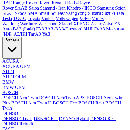
RAF
Range Rover
Ravon
Renault
Rolls-Royce
Rover
SAAB
Saipa
Samand / Iran Khodro / IKCO
Samsung
Scion
SEAT
Skoda
SMA
Smart
Soueast
SsangYong
Subaru
Suzuki
Tata
Tesla
TOGG
Toyota
Vinfast
Volkswagen
Volvo
Vortex
Wanfeng
Wartburg
Wiesmann
Xiaomi
XPENG
Zeekr
Zotye
ZX
Auto
ВАЗ (Lada)
ГАЗ
ЗАЗ (ЗАЗ-Daewoo)
ЗИЛ
ЛуАЗ
Москвич
[ИЖ, АЗЛК]
ТагАЗ
УАЗ
Бренды
ACURA
ACURA OEM
AUDI
AUDI OEM
BMW
BMW OEM
BOSCH
BOSCH AeroTwin
BOSCH AeroTwin APX
BOSCH AeroTwin
Plus
BOSCH AeroTwin U
BOSCH Eco
BOSCH Rear
BOSCH
Twin
DENSO
DENSO Classic
DENSO Flat
DENSO Hybrid
DENSO Rear
DENSO Retrofit
FAST