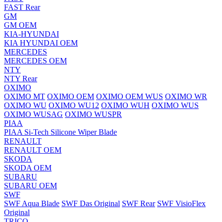
FAST Rear
GM
GM OEM
KIA-HYUNDAI
KIA HYUNDAI OEM
MERCEDES
MERCEDES OEM
NTY
NTY Rear
OXIMO
OXIMO MT
OXIMO OEM
OXIMO OEM WUS
OXIMO WR
OXIMO WU
OXIMO WU12
OXIMO WUH
OXIMO WUS
OXIMO WUSAG
OXIMO WUSPR
PIAA
PIAA Si-Tech Silicone Wiper Blade
RENAULT
RENAULT OEM
SKODA
SKODA OEM
SUBARU
SUBARU OEM
SWF
SWF Aqua Blade
SWF Das Original
SWF Rear
SWF VisioFlex
Original
TRICO