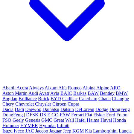
Abarth
Acura
Aiways
Aixam
Alfa Romeo
Alpina
Alpine
ARO
Aston Martin
Audi
Avatr
Avia
BAIC
Barkas
BAW
Bentley
BMW
Bogdan
Brilliance
Buick
BYD
Cadillac
Caterham
Chana
Changhe
Chery
Chevrolet
Chrysler
Citroen
Cupra
Dacia
Dadi
Daewoo
Daihatsu
Datsun
DeLorean
Dodge
DongFeng
DongFeng | DFSK
DS
E.GO
FAW
Ferrari
Fiat
Fisker
Ford
Foton
FSO
Geely
Genesis
GMC
Great Wall
Hafei
Haima
Haval
Honda
Hummer
HYMER
Hyundai
Infiniti
Isuzu
Iveco
JAC
Jaecoo
Jaguar
Jeep
KGM
Kia
Lamborghini
Lancia