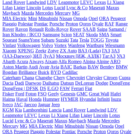
Land Rover
Landwind
LDV
Leapmotor
LEVC
Lexus
Li Xiang
Lifan
Ligier
Lincoln
Lotus
Lucid
Lync & Co
Maserati
Maxus
Maybach
Mazda
Mercedes
Mercury
MG
MIA Electric
Mini
Mitsubishi
Nissan
Omoda
Opel
ORA
Peugeot
Piaggio
Polestar
Pontiac
Porsche
Proton
Qoros
Qvale
RAF
Range
Rover
Ravon
Renault
Rolls-Royce
Rover
SAAB
Saipa
Samand /
Iran Khodro / IKCO
Samsung
Scion
SEAT
Skoda
SMA
Smart
Soueast
SsangYong
Subaru
Suzuki
Tata
Tesla
TOGG
Toyota
Vinfast
Volkswagen
Volvo
Vortex
Wanfeng
Wartburg
Wiesmann
Xiaomi
XPENG
Zeekr
Zotye
ZX Auto
ВАЗ (Lada)
ГАЗ
ЗАЗ
(ЗАЗ-Daewoo)
ЗИЛ
ЛуАЗ
Москвич [ИЖ, АЗЛК]
ТагАЗ
УАЗ
Abarth
Acura
Aiways
Aixam
Alfa Romeo
Alpina
Alpine
ARO
Aston Martin
Audi
Avatr
Avia
BAIC
Barkas
BAW
Bentley
BMW
Bogdan
Brilliance
Buick
BYD
Cadillac
Caterham
Chana
Changhe
Chery
Chevrolet
Chrysler
Citroen
Cupra
Dacia
Dadi
Daewoo
Daihatsu
Datsun
DeLorean
Dodge
DongFeng
DongFeng | DFSK
DS
E.GO
FAW
Ferrari
Fiat
Fisker
Ford
Foton
FSO
Geely
Genesis
GMC
Great Wall
Hafei
Haima
Haval
Honda
Hummer
HYMER
Hyundai
Infiniti
Isuzu
Iveco
JAC
Jaecoo
Jaguar
Jeep
KGM
Kia
Lamborghini
Lancia
Land Rover
Landwind
LDV
Leapmotor
LEVC
Lexus
Li Xiang
Lifan
Ligier
Lincoln
Lotus
Lucid
Lync & Co
Maserati
Maxus
Maybach
Mazda
Mercedes
Mercury
MG
MIA Electric
Mini
Mitsubishi
Nissan
Omoda
Opel
ORA
Peugeot
Piaggio
Polestar
Pontiac
Porsche
Proton
Qoros
Qvale