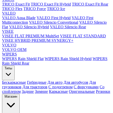
TRICO Exact Fit
TRICO Exact Fit Hybrid
TRICO Exact Fit Rear
TRICO Flex
TRICO Force
TRICO Ice
VALEO
VALEO Aqua Blade
VALEO First Hybrid
VALEO First
Multiconnection
VALEO Silencio Convertional
VALEO Silencio
Flat
VALEO Silencio Hybrid
VALEO Silencio Rear
VISEE
VISEE FLAT PREMIUM MultiSet
VISEE FLAT STANDARD
VISEE HYBRID PREMIUM SYNERGY+
VOLVO
VOLVO OEM
WIPERS
WIPERS Rain Shield Flat
WIPERS Rain Shield Hybrid
WIPERS
Rain Shield Rear
Типы
Бескаркасные
Гибридные
Для авто
Для автобусов
Для
грузовиков
Для тракторов
С подогревом
С форсунками
Со
спойлером
Задние
Зимние
Каркасные
Оригинальные
Резинки
Магазин