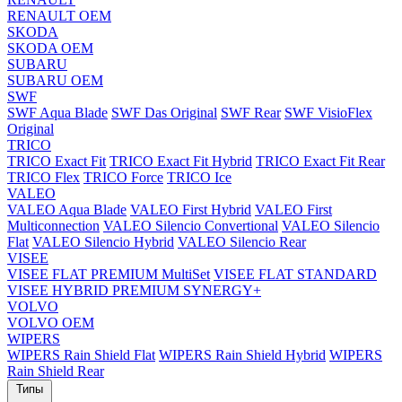
RENAULT OEM
SKODA
SKODA OEM
SUBARU
SUBARU OEM
SWF
SWF Aqua Blade
SWF Das Original
SWF Rear
SWF VisioFlex
Original
TRICO
TRICO Exact Fit
TRICO Exact Fit Hybrid
TRICO Exact Fit Rear
TRICO Flex
TRICO Force
TRICO Ice
VALEO
VALEO Aqua Blade
VALEO First Hybrid
VALEO First
Multiconnection
VALEO Silencio Convertional
VALEO Silencio
Flat
VALEO Silencio Hybrid
VALEO Silencio Rear
VISEE
VISEE FLAT PREMIUM MultiSet
VISEE FLAT STANDARD
VISEE HYBRID PREMIUM SYNERGY+
VOLVO
VOLVO OEM
WIPERS
WIPERS Rain Shield Flat
WIPERS Rain Shield Hybrid
WIPERS
Rain Shield Rear
Типы