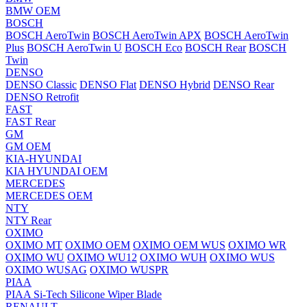
BMW OEM
BOSCH
BOSCH AeroTwin
BOSCH AeroTwin APX
BOSCH AeroTwin
Plus
BOSCH AeroTwin U
BOSCH Eco
BOSCH Rear
BOSCH
Twin
DENSO
DENSO Classic
DENSO Flat
DENSO Hybrid
DENSO Rear
DENSO Retrofit
FAST
FAST Rear
GM
GM OEM
KIA-HYUNDAI
KIA HYUNDAI OEM
MERCEDES
MERCEDES OEM
NTY
NTY Rear
OXIMO
OXIMO MT
OXIMO OEM
OXIMO OEM WUS
OXIMO WR
OXIMO WU
OXIMO WU12
OXIMO WUH
OXIMO WUS
OXIMO WUSAG
OXIMO WUSPR
PIAA
PIAA Si-Tech Silicone Wiper Blade
RENAULT