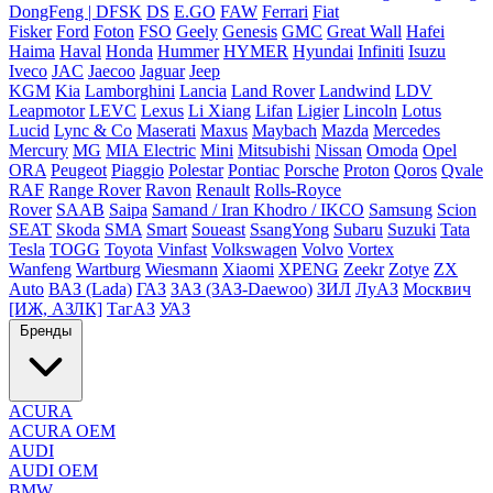
DongFeng | DFSK
DS
E.GO
FAW
Ferrari
Fiat
Fisker
Ford
Foton
FSO
Geely
Genesis
GMC
Great Wall
Hafei
Haima
Haval
Honda
Hummer
HYMER
Hyundai
Infiniti
Isuzu
Iveco
JAC
Jaecoo
Jaguar
Jeep
KGM
Kia
Lamborghini
Lancia
Land Rover
Landwind
LDV
Leapmotor
LEVC
Lexus
Li Xiang
Lifan
Ligier
Lincoln
Lotus
Lucid
Lync & Co
Maserati
Maxus
Maybach
Mazda
Mercedes
Mercury
MG
MIA Electric
Mini
Mitsubishi
Nissan
Omoda
Opel
ORA
Peugeot
Piaggio
Polestar
Pontiac
Porsche
Proton
Qoros
Qvale
RAF
Range Rover
Ravon
Renault
Rolls-Royce
Rover
SAAB
Saipa
Samand / Iran Khodro / IKCO
Samsung
Scion
SEAT
Skoda
SMA
Smart
Soueast
SsangYong
Subaru
Suzuki
Tata
Tesla
TOGG
Toyota
Vinfast
Volkswagen
Volvo
Vortex
Wanfeng
Wartburg
Wiesmann
Xiaomi
XPENG
Zeekr
Zotye
ZX
Auto
ВАЗ (Lada)
ГАЗ
ЗАЗ (ЗАЗ-Daewoo)
ЗИЛ
ЛуАЗ
Москвич
[ИЖ, АЗЛК]
ТагАЗ
УАЗ
Бренды
ACURA
ACURA OEM
AUDI
AUDI OEM
BMW