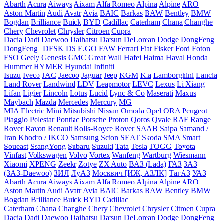
Abarth
Acura
Aiways
Aixam
Alfa Romeo
Alpina
Alpine
ARO
Aston Martin
Audi
Avatr
Avia
BAIC
Barkas
BAW
Bentley
BMW
Bogdan
Brilliance
Buick
BYD
Cadillac
Caterham
Chana
Changhe
Chery
Chevrolet
Chrysler
Citroen
Cupra
Dacia
Dadi
Daewoo
Daihatsu
Datsun
DeLorean
Dodge
DongFeng
DongFeng | DFSK
DS
E.GO
FAW
Ferrari
Fiat
Fisker
Ford
Foton
FSO
Geely
Genesis
GMC
Great Wall
Hafei
Haima
Haval
Honda
Hummer
HYMER
Hyundai
Infiniti
Isuzu
Iveco
JAC
Jaecoo
Jaguar
Jeep
KGM
Kia
Lamborghini
Lancia
Land Rover
Landwind
LDV
Leapmotor
LEVC
Lexus
Li Xiang
Lifan
Ligier
Lincoln
Lotus
Lucid
Lync & Co
Maserati
Maxus
Maybach
Mazda
Mercedes
Mercury
MG
MIA Electric
Mini
Mitsubishi
Nissan
Omoda
Opel
ORA
Peugeot
Piaggio
Polestar
Pontiac
Porsche
Proton
Qoros
Qvale
RAF
Range
Rover
Ravon
Renault
Rolls-Royce
Rover
SAAB
Saipa
Samand /
Iran Khodro / IKCO
Samsung
Scion
SEAT
Skoda
SMA
Smart
Soueast
SsangYong
Subaru
Suzuki
Tata
Tesla
TOGG
Toyota
Vinfast
Volkswagen
Volvo
Vortex
Wanfeng
Wartburg
Wiesmann
Xiaomi
XPENG
Zeekr
Zotye
ZX Auto
ВАЗ (Lada)
ГАЗ
ЗАЗ
(ЗАЗ-Daewoo)
ЗИЛ
ЛуАЗ
Москвич [ИЖ, АЗЛК]
ТагАЗ
УАЗ
Abarth
Acura
Aiways
Aixam
Alfa Romeo
Alpina
Alpine
ARO
Aston Martin
Audi
Avatr
Avia
BAIC
Barkas
BAW
Bentley
BMW
Bogdan
Brilliance
Buick
BYD
Cadillac
Caterham
Chana
Changhe
Chery
Chevrolet
Chrysler
Citroen
Cupra
Dacia
Dadi
Daewoo
Daihatsu
Datsun
DeLorean
Dodge
DongFeng