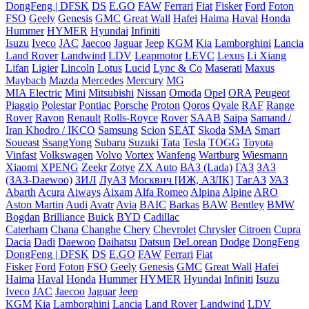
DongFeng | DFSK
DS
E.GO
FAW
Ferrari
Fiat
Fisker
Ford
Foton
FSO
Geely
Genesis
GMC
Great Wall
Hafei
Haima
Haval
Honda
Hummer
HYMER
Hyundai
Infiniti
Isuzu
Iveco
JAC
Jaecoo
Jaguar
Jeep
KGM
Kia
Lamborghini
Lancia
Land Rover
Landwind
LDV
Leapmotor
LEVC
Lexus
Li Xiang
Lifan
Ligier
Lincoln
Lotus
Lucid
Lync & Co
Maserati
Maxus
Maybach
Mazda
Mercedes
Mercury
MG
MIA Electric
Mini
Mitsubishi
Nissan
Omoda
Opel
ORA
Peugeot
Piaggio
Polestar
Pontiac
Porsche
Proton
Qoros
Qvale
RAF
Range
Rover
Ravon
Renault
Rolls-Royce
Rover
SAAB
Saipa
Samand /
Iran Khodro / IKCO
Samsung
Scion
SEAT
Skoda
SMA
Smart
Soueast
SsangYong
Subaru
Suzuki
Tata
Tesla
TOGG
Toyota
Vinfast
Volkswagen
Volvo
Vortex
Wanfeng
Wartburg
Wiesmann
Xiaomi
XPENG
Zeekr
Zotye
ZX Auto
ВАЗ (Lada)
ГАЗ
ЗАЗ
(ЗАЗ-Daewoo)
ЗИЛ
ЛуАЗ
Москвич [ИЖ, АЗЛК]
ТагАЗ
УАЗ
Abarth
Acura
Aiways
Aixam
Alfa Romeo
Alpina
Alpine
ARO
Aston Martin
Audi
Avatr
Avia
BAIC
Barkas
BAW
Bentley
BMW
Bogdan
Brilliance
Buick
BYD
Cadillac
Caterham
Chana
Changhe
Chery
Chevrolet
Chrysler
Citroen
Cupra
Dacia
Dadi
Daewoo
Daihatsu
Datsun
DeLorean
Dodge
DongFeng
DongFeng | DFSK
DS
E.GO
FAW
Ferrari
Fiat
Fisker
Ford
Foton
FSO
Geely
Genesis
GMC
Great Wall
Hafei
Haima
Haval
Honda
Hummer
HYMER
Hyundai
Infiniti
Isuzu
Iveco
JAC
Jaecoo
Jaguar
Jeep
KGM
Kia
Lamborghini
Lancia
Land Rover
Landwind
LDV