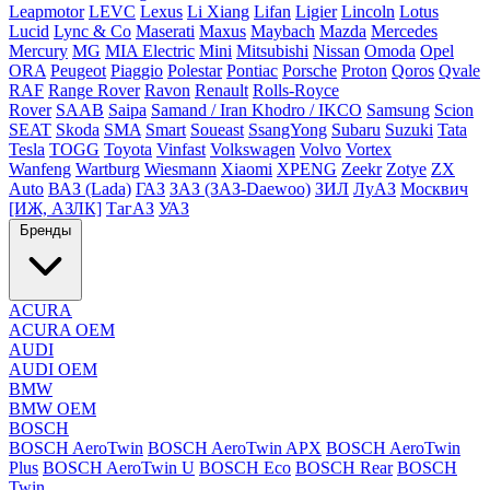
Leapmotor
LEVC
Lexus
Li Xiang
Lifan
Ligier
Lincoln
Lotus
Lucid
Lync & Co
Maserati
Maxus
Maybach
Mazda
Mercedes
Mercury
MG
MIA Electric
Mini
Mitsubishi
Nissan
Omoda
Opel
ORA
Peugeot
Piaggio
Polestar
Pontiac
Porsche
Proton
Qoros
Qvale
RAF
Range Rover
Ravon
Renault
Rolls-Royce
Rover
SAAB
Saipa
Samand / Iran Khodro / IKCO
Samsung
Scion
SEAT
Skoda
SMA
Smart
Soueast
SsangYong
Subaru
Suzuki
Tata
Tesla
TOGG
Toyota
Vinfast
Volkswagen
Volvo
Vortex
Wanfeng
Wartburg
Wiesmann
Xiaomi
XPENG
Zeekr
Zotye
ZX
Auto
ВАЗ (Lada)
ГАЗ
ЗАЗ (ЗАЗ-Daewoo)
ЗИЛ
ЛуАЗ
Москвич
[ИЖ, АЗЛК]
ТагАЗ
УАЗ
Бренды
ACURA
ACURA OEM
AUDI
AUDI OEM
BMW
BMW OEM
BOSCH
BOSCH AeroTwin
BOSCH AeroTwin APX
BOSCH AeroTwin
Plus
BOSCH AeroTwin U
BOSCH Eco
BOSCH Rear
BOSCH
Twin