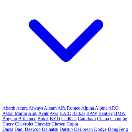
Abarth
Acura
Aiways
Aixam
Alfa Romeo
Alpina
Alpine
ARO
Aston Martin
Audi
Avatr
Avia
BAIC
Barkas
BAW
Bentley
BMW
Bogdan
Brilliance
Buick
BYD
Cadillac
Caterham
Chana
Changhe
Chery
Chevrolet
Chrysler
Citroen
Cupra
Dacia
Dadi
Daewoo
Daihatsu
Datsun
DeLorean
Dodge
DongFeng