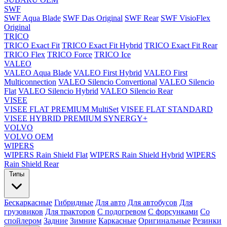
SWF
SWF Aqua Blade
SWF Das Original
SWF Rear
SWF VisioFlex
Original
TRICO
TRICO Exact Fit
TRICO Exact Fit Hybrid
TRICO Exact Fit Rear
TRICO Flex
TRICO Force
TRICO Ice
VALEO
VALEO Aqua Blade
VALEO First Hybrid
VALEO First
Multiconnection
VALEO Silencio Convertional
VALEO Silencio
Flat
VALEO Silencio Hybrid
VALEO Silencio Rear
VISEE
VISEE FLAT PREMIUM MultiSet
VISEE FLAT STANDARD
VISEE HYBRID PREMIUM SYNERGY+
VOLVO
VOLVO OEM
WIPERS
WIPERS Rain Shield Flat
WIPERS Rain Shield Hybrid
WIPERS
Rain Shield Rear
Типы
Бескаркасные
Гибридные
Для авто
Для автобусов
Для
грузовиков
Для тракторов
С подогревом
С форсунками
Со
спойлером
Задние
Зимние
Каркасные
Оригинальные
Резинки