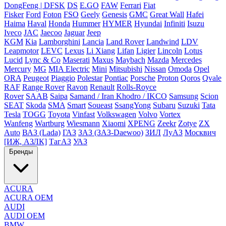
DongFeng | DFSK
DS
E.GO
FAW
Ferrari
Fiat
Fisker
Ford
Foton
FSO
Geely
Genesis
GMC
Great Wall
Hafei
Haima
Haval
Honda
Hummer
HYMER
Hyundai
Infiniti
Isuzu
Iveco
JAC
Jaecoo
Jaguar
Jeep
KGM
Kia
Lamborghini
Lancia
Land Rover
Landwind
LDV
Leapmotor
LEVC
Lexus
Li Xiang
Lifan
Ligier
Lincoln
Lotus
Lucid
Lync & Co
Maserati
Maxus
Maybach
Mazda
Mercedes
Mercury
MG
MIA Electric
Mini
Mitsubishi
Nissan
Omoda
Opel
ORA
Peugeot
Piaggio
Polestar
Pontiac
Porsche
Proton
Qoros
Qvale
RAF
Range Rover
Ravon
Renault
Rolls-Royce
Rover
SAAB
Saipa
Samand / Iran Khodro / IKCO
Samsung
Scion
SEAT
Skoda
SMA
Smart
Soueast
SsangYong
Subaru
Suzuki
Tata
Tesla
TOGG
Toyota
Vinfast
Volkswagen
Volvo
Vortex
Wanfeng
Wartburg
Wiesmann
Xiaomi
XPENG
Zeekr
Zotye
ZX
Auto
ВАЗ (Lada)
ГАЗ
ЗАЗ (ЗАЗ-Daewoo)
ЗИЛ
ЛуАЗ
Москвич
[ИЖ, АЗЛК]
ТагАЗ
УАЗ
Бренды
ACURA
ACURA OEM
AUDI
AUDI OEM
BMW