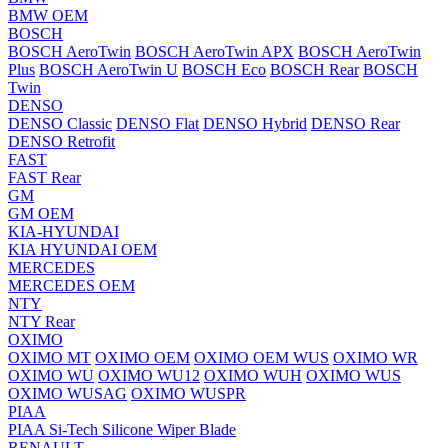
BMW OEM
BOSCH
BOSCH AeroTwin
BOSCH AeroTwin APX
BOSCH AeroTwin
Plus
BOSCH AeroTwin U
BOSCH Eco
BOSCH Rear
BOSCH
Twin
DENSO
DENSO Classic
DENSO Flat
DENSO Hybrid
DENSO Rear
DENSO Retrofit
FAST
FAST Rear
GM
GM OEM
KIA-HYUNDAI
KIA HYUNDAI OEM
MERCEDES
MERCEDES OEM
NTY
NTY Rear
OXIMO
OXIMO MT
OXIMO OEM
OXIMO OEM WUS
OXIMO WR
OXIMO WU
OXIMO WU12
OXIMO WUH
OXIMO WUS
OXIMO WUSAG
OXIMO WUSPR
PIAA
PIAA Si-Tech Silicone Wiper Blade
RENAULT