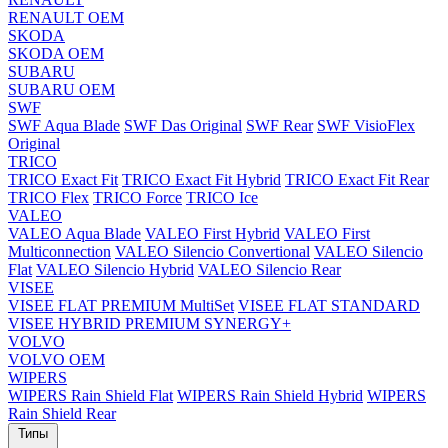
RENAULT OEM
SKODA
SKODA OEM
SUBARU
SUBARU OEM
SWF
SWF Aqua Blade
SWF Das Original
SWF Rear
SWF VisioFlex
Original
TRICO
TRICO Exact Fit
TRICO Exact Fit Hybrid
TRICO Exact Fit Rear
TRICO Flex
TRICO Force
TRICO Ice
VALEO
VALEO Aqua Blade
VALEO First Hybrid
VALEO First
Multiconnection
VALEO Silencio Convertional
VALEO Silencio
Flat
VALEO Silencio Hybrid
VALEO Silencio Rear
VISEE
VISEE FLAT PREMIUM MultiSet
VISEE FLAT STANDARD
VISEE HYBRID PREMIUM SYNERGY+
VOLVO
VOLVO OEM
WIPERS
WIPERS Rain Shield Flat
WIPERS Rain Shield Hybrid
WIPERS
Rain Shield Rear
Типы