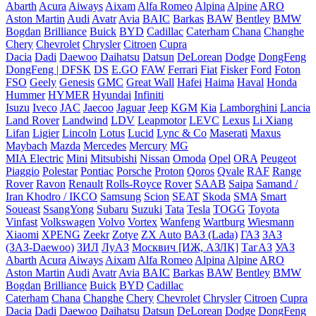
Abarth
Acura
Aiways
Aixam
Alfa Romeo
Alpina
Alpine
ARO
Aston Martin
Audi
Avatr
Avia
BAIC
Barkas
BAW
Bentley
BMW
Bogdan
Brilliance
Buick
BYD
Cadillac
Caterham
Chana
Changhe
Chery
Chevrolet
Chrysler
Citroen
Cupra
Dacia
Dadi
Daewoo
Daihatsu
Datsun
DeLorean
Dodge
DongFeng
DongFeng | DFSK
DS
E.GO
FAW
Ferrari
Fiat
Fisker
Ford
Foton
FSO
Geely
Genesis
GMC
Great Wall
Hafei
Haima
Haval
Honda
Hummer
HYMER
Hyundai
Infiniti
Isuzu
Iveco
JAC
Jaecoo
Jaguar
Jeep
KGM
Kia
Lamborghini
Lancia
Land Rover
Landwind
LDV
Leapmotor
LEVC
Lexus
Li Xiang
Lifan
Ligier
Lincoln
Lotus
Lucid
Lync & Co
Maserati
Maxus
Maybach
Mazda
Mercedes
Mercury
MG
MIA Electric
Mini
Mitsubishi
Nissan
Omoda
Opel
ORA
Peugeot
Piaggio
Polestar
Pontiac
Porsche
Proton
Qoros
Qvale
RAF
Range
Rover
Ravon
Renault
Rolls-Royce
Rover
SAAB
Saipa
Samand /
Iran Khodro / IKCO
Samsung
Scion
SEAT
Skoda
SMA
Smart
Soueast
SsangYong
Subaru
Suzuki
Tata
Tesla
TOGG
Toyota
Vinfast
Volkswagen
Volvo
Vortex
Wanfeng
Wartburg
Wiesmann
Xiaomi
XPENG
Zeekr
Zotye
ZX Auto
ВАЗ (Lada)
ГАЗ
ЗАЗ
(ЗАЗ-Daewoo)
ЗИЛ
ЛуАЗ
Москвич [ИЖ, АЗЛК]
ТагАЗ
УАЗ
Abarth
Acura
Aiways
Aixam
Alfa Romeo
Alpina
Alpine
ARO
Aston Martin
Audi
Avatr
Avia
BAIC
Barkas
BAW
Bentley
BMW
Bogdan
Brilliance
Buick
BYD
Cadillac
Caterham
Chana
Changhe
Chery
Chevrolet
Chrysler
Citroen
Cupra
Dacia
Dadi
Daewoo
Daihatsu
Datsun
DeLorean
Dodge
DongFeng