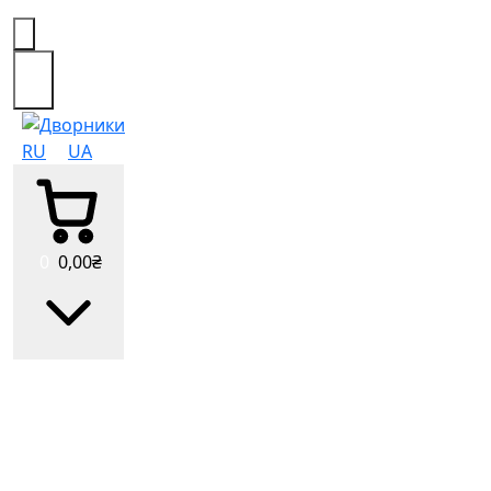
0
RU
UA
0
0
,00
₴