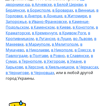
дворники юа
,
в Алчевске
,
в Белой Церкви
,
в
Бердянске
,
в Борисполе
,
в Броварах
,
в Виннице
,
в
Горловке
,
в Днепре
,
в Донецке
,
в Житомире
,
в
Запорожье
,
в Ивано-Франковске
,
в Каменце-
Подольском
,
в Каменском
,
в Киеве
,
в Конотопе
,
в
Краматорске
,
в Кременчуге
,
в Кривом Роге
,
в
Кропивницком
,
в Луганске
,
в Луцке
,
во Львове
,
в
Макеевке
,
в Мариуполе
,
в Мелитополе
,
в
Мукачево
,
в Николаеве
,
в Никополе
,
в Одессе
,
в
Павлограде
,
в Полтаве
,
в Ровно
,
в Славянске
,
в
Сумах
,
в Тернополе
,
в Ужгороде
,
в Умане
,
в
Харькове
,
в Херсоне
,
в Хмельницком
,
в Черкассах
,
в Чернигове
,
в Черновцах
, или в любой другой
город Украины.