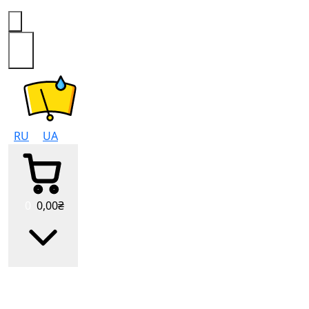
0
RU
UA
0
0
,00
₴