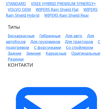
STANDARD
VISEE HYBRID PREMIUM SYNERGY+
VOLVO OEM
WIPERS Rain Shield Flat
WIPERS
Rain Shield Hybrid
WIPERS Rain Shield Rear
Типы
Бескаркасные
Гибридные
Для авто
Для
автобусов
Для грузовиков
Для тракторов
С
подогревом
С форсунками
Со спойлером
Задние
Зимние
Каркасные
Оригинальные
Резинки
КОНТАКТИ