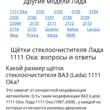
Другие модели Лада
1111 Oka
2101
2102
2103
2104
2105
2106
2107
2108
2109
21099
2110
2111
2112
2113
2114
2115
Granta
Kalina
Largus
Niva
Priora
Vesta
XRAY
Щётки стеклоочистителя Лада
1111 Ока: вопросы и ответы
Какой размер щёток
стеклоочистителя ВАЗ (Lada) 1111
Oka?
Это зависит от конкретной модификации
автомобиля. Есть такие модификации ВАЗ (Lada)
1111 Oka: Лада 1111 Ока (1987-2008) , у каждой из
которых отличаются размеры дворников.