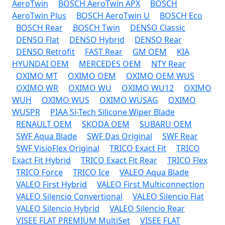
AeroTwin
BOSCH AeroTwin APX
BOSCH
AeroTwin Plus
BOSCH AeroTwin U
BOSCH Eco
BOSCH Rear
BOSCH Twin
DENSO Classic
DENSO Flat
DENSO Hybrid
DENSO Rear
DENSO Retrofit
FAST Rear
GM OEM
KIA
HYUNDAI OEM
MERCEDES OEM
NTY Rear
OXIMO MT
OXIMO OEM
OXIMO OEM WUS
OXIMO WR
OXIMO WU
OXIMO WU12
OXIMO
WUH
OXIMO WUS
OXIMO WUSAG
OXIMO
WUSPR
PIAA Si-Tech Silicone Wiper Blade
RENAULT OEM
SKODA OEM
SUBARU OEM
SWF Aqua Blade
SWF Das Original
SWF Rear
SWF VisioFlex Original
TRICO Exact Fit
TRICO
Exact Fit Hybrid
TRICO Exact Fit Rear
TRICO Flex
TRICO Force
TRICO Ice
VALEO Aqua Blade
VALEO First Hybrid
VALEO First Multiconnection
VALEO Silencio Convertional
VALEO Silencio Flat
VALEO Silencio Hybrid
VALEO Silencio Rear
VISEE FLAT PREMIUM MultiSet
VISEE FLAT