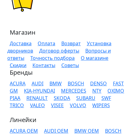
Магазин
Доставка
Оплата
Возврат
Установка
дворников
Договор оферты
Вопросы и
ответы
Точность подбора
О магазине
Скидки
Контакты
Советы
Бренды
ACURA
AUDI
BMW
BOSCH
DENSO
FAST
GM
KIA-HYUNDAI
MERCEDES
NTY
OXIMO
PIAA
RENAULT
SKODA
SUBARU
SWF
TRICO
VALEO
VISEE
VOLVO
WIPERS
Линейки
ACURA OEM
AUDI OEM
BMW OEM
BOSCH