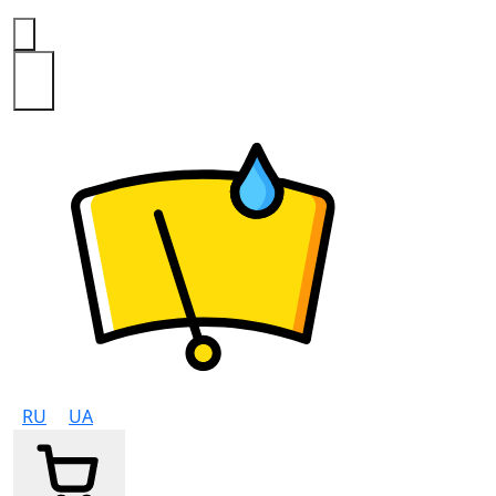
0
RU
UA