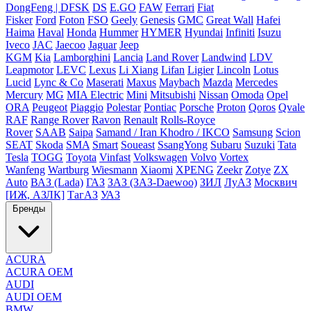
DongFeng | DFSK
DS
E.GO
FAW
Ferrari
Fiat
Fisker
Ford
Foton
FSO
Geely
Genesis
GMC
Great Wall
Hafei
Haima
Haval
Honda
Hummer
HYMER
Hyundai
Infiniti
Isuzu
Iveco
JAC
Jaecoo
Jaguar
Jeep
KGM
Kia
Lamborghini
Lancia
Land Rover
Landwind
LDV
Leapmotor
LEVC
Lexus
Li Xiang
Lifan
Ligier
Lincoln
Lotus
Lucid
Lync & Co
Maserati
Maxus
Maybach
Mazda
Mercedes
Mercury
MG
MIA Electric
Mini
Mitsubishi
Nissan
Omoda
Opel
ORA
Peugeot
Piaggio
Polestar
Pontiac
Porsche
Proton
Qoros
Qvale
RAF
Range Rover
Ravon
Renault
Rolls-Royce
Rover
SAAB
Saipa
Samand / Iran Khodro / IKCO
Samsung
Scion
SEAT
Skoda
SMA
Smart
Soueast
SsangYong
Subaru
Suzuki
Tata
Tesla
TOGG
Toyota
Vinfast
Volkswagen
Volvo
Vortex
Wanfeng
Wartburg
Wiesmann
Xiaomi
XPENG
Zeekr
Zotye
ZX
Auto
ВАЗ (Lada)
ГАЗ
ЗАЗ (ЗАЗ-Daewoo)
ЗИЛ
ЛуАЗ
Москвич
[ИЖ, АЗЛК]
ТагАЗ
УАЗ
Бренды
ACURA
ACURA OEM
AUDI
AUDI OEM
BMW