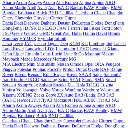
Abarth
Acura
Aiways
Aixam
Alfa Romeo
Alpina
Alpine
ARO
Aston Martin
Audi
Avatr
Avia
BAIC
Barkas
BAW
Bentley
BMW
Bogdan
Brilliance
Buick
BYD
Cadillac
Caterham
Chana
Changhe
Chery
Chevrolet
Chrysler
Citroen
Cupra
Dacia
Dadi
Daewoo
Daihatsu
Datsun
DeLorean
Dodge
DongFeng
DongFeng | DFSK
DS
E.GO
FAW
Ferrari
Fiat
Fisker
Ford
Foton
FSO
Geely
Genesis
GMC
Great Wall
Hafei
Haima
Haval
Honda
Hummer
HYMER
Hyundai
Infiniti
Isuzu
Iveco
JAC
Jaecoo
Jaguar
Jeep
KGM
Kia
Lamborghini
Lancia
Land Rover
Landwind
LDV
Leapmotor
LEVC
Lexus
Li Xiang
Lifan
Ligier
Lincoln
Lotus
Lucid
Lync & Co
Maserati
Maxus
Maybach
Mazda
Mercedes
Mercury
MG
MIA Electric
Mini
Mitsubishi
Nissan
Omoda
Opel
ORA
Peugeot
Piaggio
Polestar
Pontiac
Porsche
Proton
Qoros
Qvale
RAF
Range
Rover
Ravon
Renault
Rolls-Royce
Rover
SAAB
Saipa
Samand /
Iran Khodro / IKCO
Samsung
Scion
SEAT
Skoda
SMA
Smart
Soueast
SsangYong
Subaru
Suzuki
Tata
Tesla
TOGG
Toyota
Vinfast
Volkswagen
Volvo
Vortex
Wanfeng
Wartburg
Wiesmann
Xiaomi
XPENG
Zeekr
Zotye
ZX Auto
ВАЗ (Lada)
ГАЗ
ЗАЗ
(ЗАЗ-Daewoo)
ЗИЛ
ЛуАЗ
Москвич [ИЖ, АЗЛК]
ТагАЗ
УАЗ
Abarth
Acura
Aiways
Aixam
Alfa Romeo
Alpina
Alpine
ARO
Aston Martin
Audi
Avatr
Avia
BAIC
Barkas
BAW
Bentley
BMW
Bogdan
Brilliance
Buick
BYD
Cadillac
Caterham
Chana
Changhe
Chery
Chevrolet
Chrysler
Citroen
Cupra
Dacia
Dadi
Daewoo
Daihatsu
Datsun
DeLorean
Dodge
DongFeng