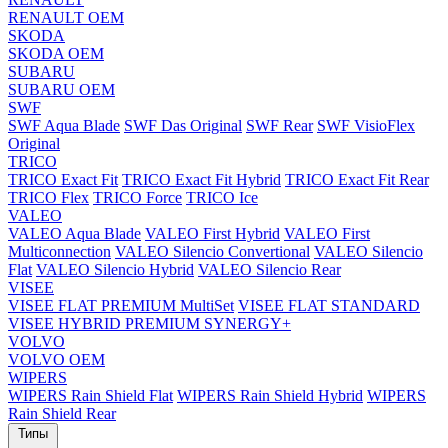
RENAULT OEM
SKODA
SKODA OEM
SUBARU
SUBARU OEM
SWF
SWF Aqua Blade
SWF Das Original
SWF Rear
SWF VisioFlex
Original
TRICO
TRICO Exact Fit
TRICO Exact Fit Hybrid
TRICO Exact Fit Rear
TRICO Flex
TRICO Force
TRICO Ice
VALEO
VALEO Aqua Blade
VALEO First Hybrid
VALEO First
Multiconnection
VALEO Silencio Convertional
VALEO Silencio
Flat
VALEO Silencio Hybrid
VALEO Silencio Rear
VISEE
VISEE FLAT PREMIUM MultiSet
VISEE FLAT STANDARD
VISEE HYBRID PREMIUM SYNERGY+
VOLVO
VOLVO OEM
WIPERS
WIPERS Rain Shield Flat
WIPERS Rain Shield Hybrid
WIPERS
Rain Shield Rear
Типы