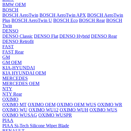
BMW OEM
BOSCH
BOSCH AeroTwin
BOSCH AeroTwin APX
BOSCH AeroTwin
Plus
BOSCH AeroTwin U
BOSCH Eco
BOSCH Rear
BOSCH
Twin
DENSO
DENSO Classic
DENSO Flat
DENSO Hybrid
DENSO Rear
DENSO Retrofit
FAST
FAST Rear
GM
GM OEM
KIA-HYUNDAI
KIA HYUNDAI OEM
MERCEDES
MERCEDES OEM
NTY
NTY Rear
OXIMO
OXIMO MT
OXIMO OEM
OXIMO OEM WUS
OXIMO WR
OXIMO WU
OXIMO WU12
OXIMO WUH
OXIMO WUS
OXIMO WUSAG
OXIMO WUSPR
PIAA
PIAA Si-Tech Silicone Wiper Blade
RENAULT