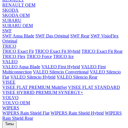
RENAULT OEM
SKODA
SKODA OEM
SUBARU
SUBARU OEM
SWF
SWF Aqua Blade
SWF Das Original
SWF Rear
SWF VisioFlex
Original
TRICO
TRICO Exact Fit
TRICO Exact Fit Hybrid
TRICO Exact Fit Rear
TRICO Flex
TRICO Force
TRICO Ice
VALEO
VALEO Aqua Blade
VALEO First Hybrid
VALEO First
Multiconnection
VALEO Silencio Convertional
VALEO Silencio
Flat
VALEO Silencio Hybrid
VALEO Silencio Rear
VISEE
VISEE FLAT PREMIUM MultiSet
VISEE FLAT STANDARD
VISEE HYBRID PREMIUM SYNERGY+
VOLVO
VOLVO OEM
WIPERS
WIPERS Rain Shield Flat
WIPERS Rain Shield Hybrid
WIPERS
Rain Shield Rear
Типы