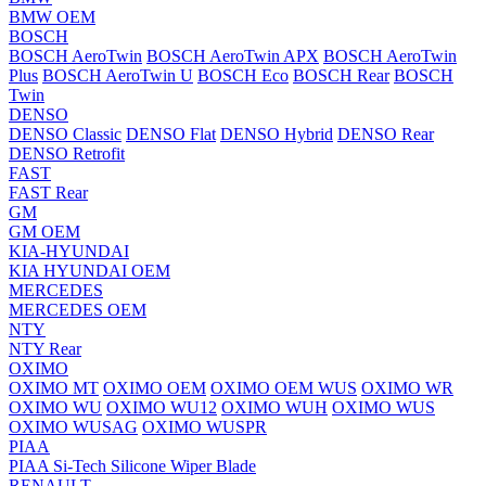
BMW OEM
BOSCH
BOSCH AeroTwin
BOSCH AeroTwin APX
BOSCH AeroTwin
Plus
BOSCH AeroTwin U
BOSCH Eco
BOSCH Rear
BOSCH
Twin
DENSO
DENSO Classic
DENSO Flat
DENSO Hybrid
DENSO Rear
DENSO Retrofit
FAST
FAST Rear
GM
GM OEM
KIA-HYUNDAI
KIA HYUNDAI OEM
MERCEDES
MERCEDES OEM
NTY
NTY Rear
OXIMO
OXIMO MT
OXIMO OEM
OXIMO OEM WUS
OXIMO WR
OXIMO WU
OXIMO WU12
OXIMO WUH
OXIMO WUS
OXIMO WUSAG
OXIMO WUSPR
PIAA
PIAA Si-Tech Silicone Wiper Blade
RENAULT