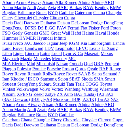
Abarth
Acura
Aiways
Aixam
Alfa Romeo
Alpina
Alpine
ARO
Aston Martin
Audi
Avatr
Avia
BAIC
Barkas
BAW
Bentley
BMW
Bogdan
Brilliance
Buick
BYD
Cadillac
Caterham
Chana
Changhe
Chery
Chevrolet
Chrysler
Citroen
Cupra
Dacia
Dadi
Daewoo
Daihatsu
Datsun
DeLorean
Dodge
DongFeng
DongFeng | DFSK
DS
E.GO
FAW
Ferrari
Fiat
Fisker
Ford
Foton
FSO
Geely
Genesis
GMC
Great Wall
Hafei
Haima
Haval
Honda
Hummer
HYMER
Hyundai
Infiniti
Isuzu
Iveco
JAC
Jaecoo
Jaguar
Jeep
KGM
Kia
Lamborghini
Lancia
Land Rover
Landwind
LDV
Leapmotor
LEVC
Lexus
Li Xiang
Lifan
Ligier
Lincoln
Lotus
Lucid
Lync & Co
Maserati
Maxus
Maybach
Mazda
Mercedes
Mercury
MG
MIA Electric
Mini
Mitsubishi
Nissan
Omoda
Opel
ORA
Peugeot
Piaggio
Polestar
Pontiac
Porsche
Proton
Qoros
Qvale
RAF
Range
Rover
Ravon
Renault
Rolls-Royce
Rover
SAAB
Saipa
Samand /
Iran Khodro / IKCO
Samsung
Scion
SEAT
Skoda
SMA
Smart
Soueast
SsangYong
Subaru
Suzuki
Tata
Tesla
TOGG
Toyota
Vinfast
Volkswagen
Volvo
Vortex
Wanfeng
Wartburg
Wiesmann
Xiaomi
XPENG
Zeekr
Zotye
ZX Auto
ВАЗ (Lada)
ГАЗ
ЗАЗ
(ЗАЗ-Daewoo)
ЗИЛ
ЛуАЗ
Москвич [ИЖ, АЗЛК]
ТагАЗ
УАЗ
Abarth
Acura
Aiways
Aixam
Alfa Romeo
Alpina
Alpine
ARO
Aston Martin
Audi
Avatr
Avia
BAIC
Barkas
BAW
Bentley
BMW
Bogdan
Brilliance
Buick
BYD
Cadillac
Caterham
Chana
Changhe
Chery
Chevrolet
Chrysler
Citroen
Cupra
Dacia
Dadi
Daewoo
Daihatsu
Datsun
DeLorean
Dodge
DongFeng