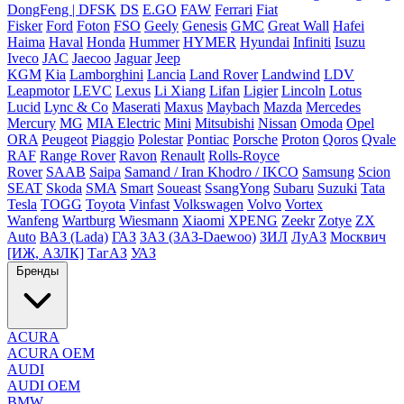
DongFeng | DFSK
DS
E.GO
FAW
Ferrari
Fiat
Fisker
Ford
Foton
FSO
Geely
Genesis
GMC
Great Wall
Hafei
Haima
Haval
Honda
Hummer
HYMER
Hyundai
Infiniti
Isuzu
Iveco
JAC
Jaecoo
Jaguar
Jeep
KGM
Kia
Lamborghini
Lancia
Land Rover
Landwind
LDV
Leapmotor
LEVC
Lexus
Li Xiang
Lifan
Ligier
Lincoln
Lotus
Lucid
Lync & Co
Maserati
Maxus
Maybach
Mazda
Mercedes
Mercury
MG
MIA Electric
Mini
Mitsubishi
Nissan
Omoda
Opel
ORA
Peugeot
Piaggio
Polestar
Pontiac
Porsche
Proton
Qoros
Qvale
RAF
Range Rover
Ravon
Renault
Rolls-Royce
Rover
SAAB
Saipa
Samand / Iran Khodro / IKCO
Samsung
Scion
SEAT
Skoda
SMA
Smart
Soueast
SsangYong
Subaru
Suzuki
Tata
Tesla
TOGG
Toyota
Vinfast
Volkswagen
Volvo
Vortex
Wanfeng
Wartburg
Wiesmann
Xiaomi
XPENG
Zeekr
Zotye
ZX
Auto
ВАЗ (Lada)
ГАЗ
ЗАЗ (ЗАЗ-Daewoo)
ЗИЛ
ЛуАЗ
Москвич
[ИЖ, АЗЛК]
ТагАЗ
УАЗ
Бренды
ACURA
ACURA OEM
AUDI
AUDI OEM
BMW