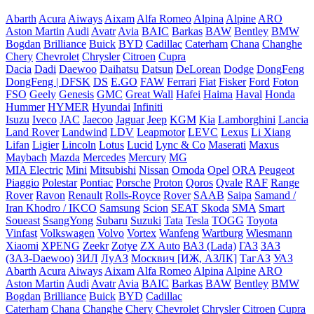
Abarth
Acura
Aiways
Aixam
Alfa Romeo
Alpina
Alpine
ARO
Aston Martin
Audi
Avatr
Avia
BAIC
Barkas
BAW
Bentley
BMW
Bogdan
Brilliance
Buick
BYD
Cadillac
Caterham
Chana
Changhe
Chery
Chevrolet
Chrysler
Citroen
Cupra
Dacia
Dadi
Daewoo
Daihatsu
Datsun
DeLorean
Dodge
DongFeng
DongFeng | DFSK
DS
E.GO
FAW
Ferrari
Fiat
Fisker
Ford
Foton
FSO
Geely
Genesis
GMC
Great Wall
Hafei
Haima
Haval
Honda
Hummer
HYMER
Hyundai
Infiniti
Isuzu
Iveco
JAC
Jaecoo
Jaguar
Jeep
KGM
Kia
Lamborghini
Lancia
Land Rover
Landwind
LDV
Leapmotor
LEVC
Lexus
Li Xiang
Lifan
Ligier
Lincoln
Lotus
Lucid
Lync & Co
Maserati
Maxus
Maybach
Mazda
Mercedes
Mercury
MG
MIA Electric
Mini
Mitsubishi
Nissan
Omoda
Opel
ORA
Peugeot
Piaggio
Polestar
Pontiac
Porsche
Proton
Qoros
Qvale
RAF
Range
Rover
Ravon
Renault
Rolls-Royce
Rover
SAAB
Saipa
Samand /
Iran Khodro / IKCO
Samsung
Scion
SEAT
Skoda
SMA
Smart
Soueast
SsangYong
Subaru
Suzuki
Tata
Tesla
TOGG
Toyota
Vinfast
Volkswagen
Volvo
Vortex
Wanfeng
Wartburg
Wiesmann
Xiaomi
XPENG
Zeekr
Zotye
ZX Auto
ВАЗ (Lada)
ГАЗ
ЗАЗ
(ЗАЗ-Daewoo)
ЗИЛ
ЛуАЗ
Москвич [ИЖ, АЗЛК]
ТагАЗ
УАЗ
Abarth
Acura
Aiways
Aixam
Alfa Romeo
Alpina
Alpine
ARO
Aston Martin
Audi
Avatr
Avia
BAIC
Barkas
BAW
Bentley
BMW
Bogdan
Brilliance
Buick
BYD
Cadillac
Caterham
Chana
Changhe
Chery
Chevrolet
Chrysler
Citroen
Cupra