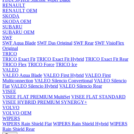
RENAULT
RENAULT OEM
SKODA
SKODA OEM
SUBARU
SUBARU OEM
SWF
SWF Aqua Blade
SWF Das Original
SWF Rear
SWF VisioFlex
Original
TRICO
TRICO Exact Fit
TRICO Exact Fit Hybrid
TRICO Exact Fit Rear
TRICO Flex
TRICO Force
TRICO Ice
VALEO
VALEO Aqua Blade
VALEO First Hybrid
VALEO First
Multiconnection
VALEO Silencio Convertional
VALEO Silencio
Flat
VALEO Silencio Hybrid
VALEO Silencio Rear
VISEE
VISEE FLAT PREMIUM MultiSet
VISEE FLAT STANDARD
VISEE HYBRID PREMIUM SYNERGY+
VOLVO
VOLVO OEM
WIPERS
WIPERS Rain Shield Flat
WIPERS Rain Shield Hybrid
WIPERS
Rain Shield Rear