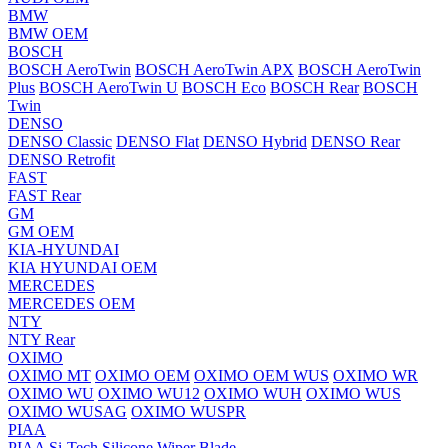
BMW
BMW OEM
BOSCH
BOSCH AeroTwin
BOSCH AeroTwin APX
BOSCH AeroTwin
Plus
BOSCH AeroTwin U
BOSCH Eco
BOSCH Rear
BOSCH
Twin
DENSO
DENSO Classic
DENSO Flat
DENSO Hybrid
DENSO Rear
DENSO Retrofit
FAST
FAST Rear
GM
GM OEM
KIA-HYUNDAI
KIA HYUNDAI OEM
MERCEDES
MERCEDES OEM
NTY
NTY Rear
OXIMO
OXIMO MT
OXIMO OEM
OXIMO OEM WUS
OXIMO WR
OXIMO WU
OXIMO WU12
OXIMO WUH
OXIMO WUS
OXIMO WUSAG
OXIMO WUSPR
PIAA
PIAA Si-Tech Silicone Wiper Blade