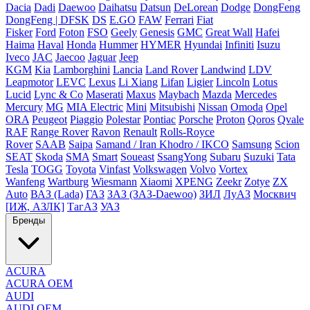
Dacia
Dadi
Daewoo
Daihatsu
Datsun
DeLorean
Dodge
DongFeng
DongFeng | DFSK
DS
E.GO
FAW
Ferrari
Fiat
Fisker
Ford
Foton
FSO
Geely
Genesis
GMC
Great Wall
Hafei
Haima
Haval
Honda
Hummer
HYMER
Hyundai
Infiniti
Isuzu
Iveco
JAC
Jaecoo
Jaguar
Jeep
KGM
Kia
Lamborghini
Lancia
Land Rover
Landwind
LDV
Leapmotor
LEVC
Lexus
Li Xiang
Lifan
Ligier
Lincoln
Lotus
Lucid
Lync & Co
Maserati
Maxus
Maybach
Mazda
Mercedes
Mercury
MG
MIA Electric
Mini
Mitsubishi
Nissan
Omoda
Opel
ORA
Peugeot
Piaggio
Polestar
Pontiac
Porsche
Proton
Qoros
Qvale
RAF
Range Rover
Ravon
Renault
Rolls-Royce
Rover
SAAB
Saipa
Samand / Iran Khodro / IKCO
Samsung
Scion
SEAT
Skoda
SMA
Smart
Soueast
SsangYong
Subaru
Suzuki
Tata
Tesla
TOGG
Toyota
Vinfast
Volkswagen
Volvo
Vortex
Wanfeng
Wartburg
Wiesmann
Xiaomi
XPENG
Zeekr
Zotye
ZX
Auto
ВАЗ (Lada)
ГАЗ
ЗАЗ (ЗАЗ-Daewoo)
ЗИЛ
ЛуАЗ
Москвич
[ИЖ, АЗЛК]
ТагАЗ
УАЗ
Бренды
ACURA
ACURA OEM
AUDI
AUDI OEM