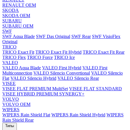
RENAULT OEM
SKODA
SKODA OEM
SUBARU
SUBARU OEM
SWF
SWF Aqua Blade
SWF Das Original
SWF Rear
SWF VisioFlex
Original
TRICO
TRICO Exact Fit
TRICO Exact Fit Hybrid
TRICO Exact Fit Rear
TRICO Flex
TRICO Force
TRICO Ice
VALEO
VALEO Aqua Blade
VALEO First Hybrid
VALEO First
Multiconnection
VALEO Silencio Convertional
VALEO Silencio
Flat
VALEO Silencio Hybrid
VALEO Silencio Rear
VISEE
VISEE FLAT PREMIUM MultiSet
VISEE FLAT STANDARD
VISEE HYBRID PREMIUM SYNERGY+
VOLVO
VOLVO OEM
WIPERS
WIPERS Rain Shield Flat
WIPERS Rain Shield Hybrid
WIPERS
Rain Shield Rear
Типы