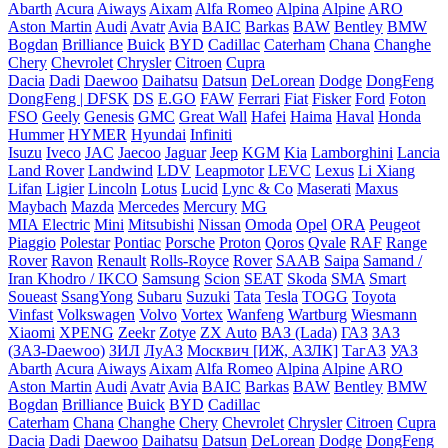
Abarth
Acura
Aiways
Aixam
Alfa Romeo
Alpina
Alpine
ARO
Aston Martin
Audi
Avatr
Avia
BAIC
Barkas
BAW
Bentley
BMW
Bogdan
Brilliance
Buick
BYD
Cadillac
Caterham
Chana
Changhe
Chery
Chevrolet
Chrysler
Citroen
Cupra
Dacia
Dadi
Daewoo
Daihatsu
Datsun
DeLorean
Dodge
DongFeng
DongFeng | DFSK
DS
E.GO
FAW
Ferrari
Fiat
Fisker
Ford
Foton
FSO
Geely
Genesis
GMC
Great Wall
Hafei
Haima
Haval
Honda
Hummer
HYMER
Hyundai
Infiniti
Isuzu
Iveco
JAC
Jaecoo
Jaguar
Jeep
KGM
Kia
Lamborghini
Lancia
Land Rover
Landwind
LDV
Leapmotor
LEVC
Lexus
Li Xiang
Lifan
Ligier
Lincoln
Lotus
Lucid
Lync & Co
Maserati
Maxus
Maybach
Mazda
Mercedes
Mercury
MG
MIA Electric
Mini
Mitsubishi
Nissan
Omoda
Opel
ORA
Peugeot
Piaggio
Polestar
Pontiac
Porsche
Proton
Qoros
Qvale
RAF
Range
Rover
Ravon
Renault
Rolls-Royce
Rover
SAAB
Saipa
Samand /
Iran Khodro / IKCO
Samsung
Scion
SEAT
Skoda
SMA
Smart
Soueast
SsangYong
Subaru
Suzuki
Tata
Tesla
TOGG
Toyota
Vinfast
Volkswagen
Volvo
Vortex
Wanfeng
Wartburg
Wiesmann
Xiaomi
XPENG
Zeekr
Zotye
ZX Auto
ВАЗ (Lada)
ГАЗ
ЗАЗ
(ЗАЗ-Daewoo)
ЗИЛ
ЛуАЗ
Москвич [ИЖ, АЗЛК]
ТагАЗ
УАЗ
Abarth
Acura
Aiways
Aixam
Alfa Romeo
Alpina
Alpine
ARO
Aston Martin
Audi
Avatr
Avia
BAIC
Barkas
BAW
Bentley
BMW
Bogdan
Brilliance
Buick
BYD
Cadillac
Caterham
Chana
Changhe
Chery
Chevrolet
Chrysler
Citroen
Cupra
Dacia
Dadi
Daewoo
Daihatsu
Datsun
DeLorean
Dodge
DongFeng