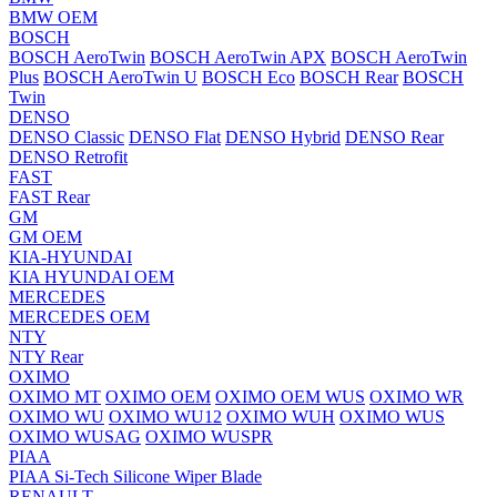
BMW OEM
BOSCH
BOSCH AeroTwin
BOSCH AeroTwin APX
BOSCH AeroTwin
Plus
BOSCH AeroTwin U
BOSCH Eco
BOSCH Rear
BOSCH
Twin
DENSO
DENSO Classic
DENSO Flat
DENSO Hybrid
DENSO Rear
DENSO Retrofit
FAST
FAST Rear
GM
GM OEM
KIA-HYUNDAI
KIA HYUNDAI OEM
MERCEDES
MERCEDES OEM
NTY
NTY Rear
OXIMO
OXIMO MT
OXIMO OEM
OXIMO OEM WUS
OXIMO WR
OXIMO WU
OXIMO WU12
OXIMO WUH
OXIMO WUS
OXIMO WUSAG
OXIMO WUSPR
PIAA
PIAA Si-Tech Silicone Wiper Blade
RENAULT