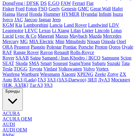
DongFeng | DFSK
DS
E.GO
FAW
Ferrari
Fiat
Fisker
Ford
Foton
FSO
Geely
Genesis
GMC
Great Wall
Hafei
Haima
Haval
Honda
Hummer
HYMER
Hyundai
Infiniti
Isuzu
Iveco
JAC
Jaecoo
Jaguar
Jeep
KGM
Kia
Lamborghini
Lancia
Land Rover
Landwind
LDV
Leapmotor
LEVC
Lexus
Li Xiang
Lifan
Ligier
Lincoln
Lotus
Lucid
Lync & Co
Maserati
Maxus
Maybach
Mazda
Mercedes
Mercury
MG
MIA Electric
Mini
Mitsubishi
Nissan
Omoda
Opel
ORA
Peugeot
Piaggio
Polestar
Pontiac
Porsche
Proton
Qoros
Qvale
RAF
Range Rover
Ravon
Renault
Rolls-Royce
Rover
SAAB
Saipa
Samand / Iran Khodro / IKCO
Samsung
Scion
SEAT
Skoda
SMA
Smart
Soueast
SsangYong
Subaru
Suzuki
Tata
Tesla
TOGG
Toyota
Vinfast
Volkswagen
Volvo
Vortex
Wanfeng
Wartburg
Wiesmann
Xiaomi
XPENG
Zeekr
Zotye
ZX
Auto
ВАЗ (Lada)
ГАЗ
ЗАЗ (ЗАЗ-Daewoo)
ЗИЛ
ЛуАЗ
Москвич
[ИЖ, АЗЛК]
ТагАЗ
УАЗ
Бренды
ACURA
ACURA OEM
AUDI
AUDI OEM
BMW