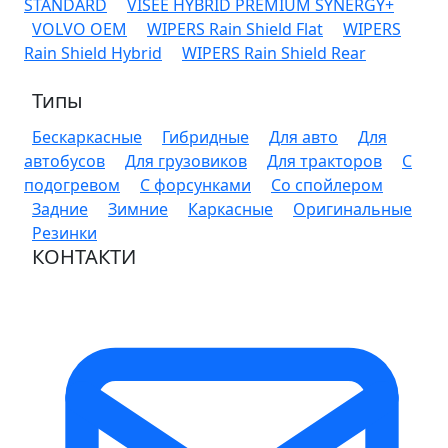
STANDARD
VISEE HYBRID PREMIUM SYNERGY+
VOLVO OEM
WIPERS Rain Shield Flat
WIPERS
Rain Shield Hybrid
WIPERS Rain Shield Rear
Типы
Бескаркасные
Гибридные
Для авто
Для
автобусов
Для грузовиков
Для тракторов
С
подогревом
С форсунками
Со спойлером
Задние
Зимние
Каркасные
Оригинальные
Резинки
КОНТАКТИ