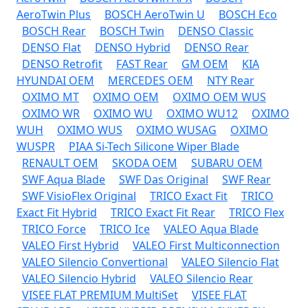
AeroTwin Plus
BOSCH AeroTwin U
BOSCH Eco
BOSCH Rear
BOSCH Twin
DENSO Classic
DENSO Flat
DENSO Hybrid
DENSO Rear
DENSO Retrofit
FAST Rear
GM OEM
KIA
HYUNDAI OEM
MERCEDES OEM
NTY Rear
OXIMO MT
OXIMO OEM
OXIMO OEM WUS
OXIMO WR
OXIMO WU
OXIMO WU12
OXIMO
WUH
OXIMO WUS
OXIMO WUSAG
OXIMO
WUSPR
PIAA Si-Tech Silicone Wiper Blade
RENAULT OEM
SKODA OEM
SUBARU OEM
SWF Aqua Blade
SWF Das Original
SWF Rear
SWF VisioFlex Original
TRICO Exact Fit
TRICO
Exact Fit Hybrid
TRICO Exact Fit Rear
TRICO Flex
TRICO Force
TRICO Ice
VALEO Aqua Blade
VALEO First Hybrid
VALEO First Multiconnection
VALEO Silencio Convertional
VALEO Silencio Flat
VALEO Silencio Hybrid
VALEO Silencio Rear
VISEE FLAT PREMIUM MultiSet
VISEE FLAT