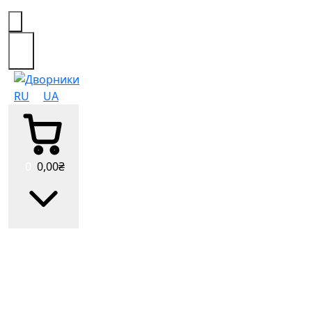
0
RU
UA
0
0
,00
₴