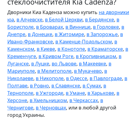
стеклоочистителя Kia Cadenza?
Дворники Киа Каденза можно купить
на дворники
юа
,
в Алчевске
,
в Белой Церкви
,
в Бердянске
,
в
Борисполе
,
в Броварах
,
в Виннице
,
в Горловке
,
в
Днепре
,
в Донецке
,
в Житомире
,
в Запорожье
,
в
Ивано-Франковске
,
в Каменце-Подольском
,
в
Каменском
,
в Киеве
,
в Конотопе
,
в Краматорске
,
в
Кременчуге
,
в Кривом Роге
,
в Кропивницком
,
в
Луганске
,
в Луцке
,
во Львове
,
в Макеевке
,
в
Мариуполе
,
в Мелитополе
,
в Мукачево
,
в
Николаеве
,
в Никополе
,
в Одессе
,
в Павлограде
,
в
Полтаве
,
в Ровно
,
в Славянске
,
в Сумах
,
в
Тернополе
,
в Ужгороде
,
в Умане
,
в Харькове
,
в
Херсоне
,
в Хмельницком
,
в Черкассах
,
в
Чернигове
,
в Черновцах
, или в любой другой
город Украины.