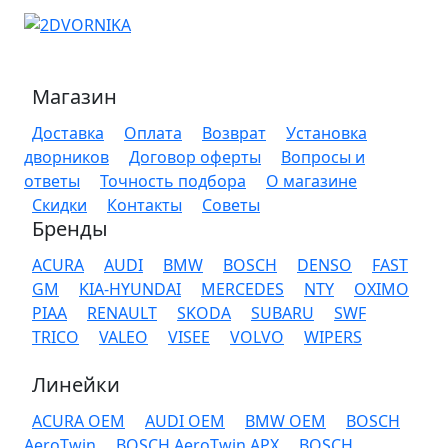
Магазин
Доставка
Оплата
Возврат
Установка
дворников
Договор оферты
Вопросы и
ответы
Точность подбора
О магазине
Скидки
Контакты
Советы
Бренды
ACURA
AUDI
BMW
BOSCH
DENSO
FAST
GM
KIA-HYUNDAI
MERCEDES
NTY
OXIMO
PIAA
RENAULT
SKODA
SUBARU
SWF
TRICO
VALEO
VISEE
VOLVO
WIPERS
Линейки
ACURA OEM
AUDI OEM
BMW OEM
BOSCH
AeroTwin
BOSCH AeroTwin APX
BOSCH