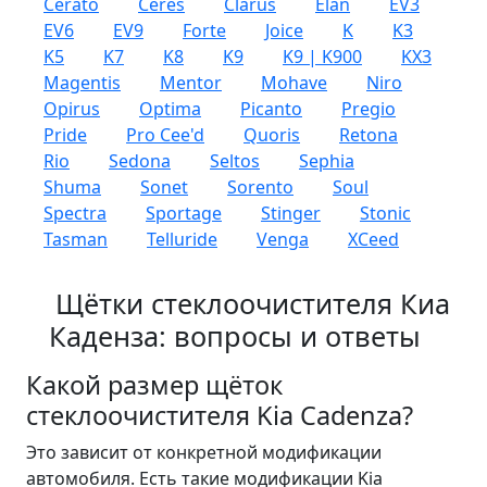
Cerato
Ceres
Clarus
Elan
EV3
EV6
EV9
Forte
Joice
K
K3
K5
K7
K8
K9
K9 | K900
KX3
Magentis
Mentor
Mohave
Niro
Opirus
Optima
Picanto
Pregio
Pride
Pro Cee'd
Quoris
Retona
Rio
Sedona
Seltos
Sephia
Shuma
Sonet
Sorento
Soul
Spectra
Sportage
Stinger
Stonic
Tasman
Telluride
Venga
XCeed
Щётки стеклоочистителя Киа
Каденза: вопросы и ответы
Какой размер щёток
стеклоочистителя Kia Cadenza?
Это зависит от конкретной модификации
автомобиля. Есть такие модификации Kia