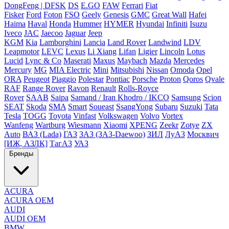
DongFeng | DFSK
DS
E.GO
FAW
Ferrari
Fiat
Fisker
Ford
Foton
FSO
Geely
Genesis
GMC
Great Wall
Hafei
Haima
Haval
Honda
Hummer
HYMER
Hyundai
Infiniti
Isuzu
Iveco
JAC
Jaecoo
Jaguar
Jeep
KGM
Kia
Lamborghini
Lancia
Land Rover
Landwind
LDV
Leapmotor
LEVC
Lexus
Li Xiang
Lifan
Ligier
Lincoln
Lotus
Lucid
Lync & Co
Maserati
Maxus
Maybach
Mazda
Mercedes
Mercury
MG
MIA Electric
Mini
Mitsubishi
Nissan
Omoda
Opel
ORA
Peugeot
Piaggio
Polestar
Pontiac
Porsche
Proton
Qoros
Qvale
RAF
Range Rover
Ravon
Renault
Rolls-Royce
Rover
SAAB
Saipa
Samand / Iran Khodro / IKCO
Samsung
Scion
SEAT
Skoda
SMA
Smart
Soueast
SsangYong
Subaru
Suzuki
Tata
Tesla
TOGG
Toyota
Vinfast
Volkswagen
Volvo
Vortex
Wanfeng
Wartburg
Wiesmann
Xiaomi
XPENG
Zeekr
Zotye
ZX
Auto
ВАЗ (Lada)
ГАЗ
ЗАЗ (ЗАЗ-Daewoo)
ЗИЛ
ЛуАЗ
Москвич
[ИЖ, АЗЛК]
ТагАЗ
УАЗ
Бренды
ACURA
ACURA OEM
AUDI
AUDI OEM
BMW