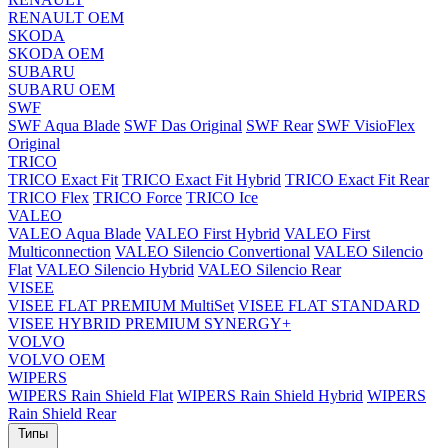
RENAULT OEM
SKODA
SKODA OEM
SUBARU
SUBARU OEM
SWF
SWF Aqua Blade
SWF Das Original
SWF Rear
SWF VisioFlex
Original
TRICO
TRICO Exact Fit
TRICO Exact Fit Hybrid
TRICO Exact Fit Rear
TRICO Flex
TRICO Force
TRICO Ice
VALEO
VALEO Aqua Blade
VALEO First Hybrid
VALEO First
Multiconnection
VALEO Silencio Convertional
VALEO Silencio
Flat
VALEO Silencio Hybrid
VALEO Silencio Rear
VISEE
VISEE FLAT PREMIUM MultiSet
VISEE FLAT STANDARD
VISEE HYBRID PREMIUM SYNERGY+
VOLVO
VOLVO OEM
WIPERS
WIPERS Rain Shield Flat
WIPERS Rain Shield Hybrid
WIPERS
Rain Shield Rear
Типы