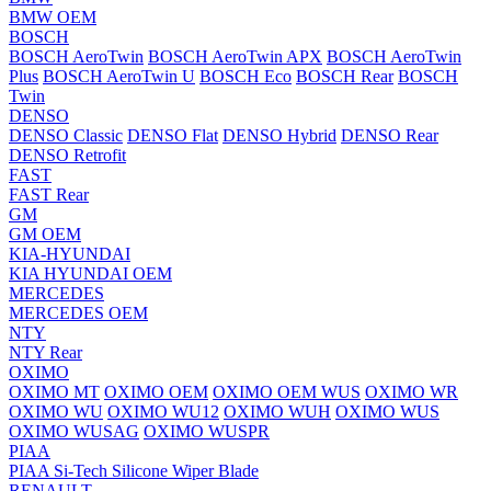
BMW OEM
BOSCH
BOSCH AeroTwin
BOSCH AeroTwin APX
BOSCH AeroTwin
Plus
BOSCH AeroTwin U
BOSCH Eco
BOSCH Rear
BOSCH
Twin
DENSO
DENSO Classic
DENSO Flat
DENSO Hybrid
DENSO Rear
DENSO Retrofit
FAST
FAST Rear
GM
GM OEM
KIA-HYUNDAI
KIA HYUNDAI OEM
MERCEDES
MERCEDES OEM
NTY
NTY Rear
OXIMO
OXIMO MT
OXIMO OEM
OXIMO OEM WUS
OXIMO WR
OXIMO WU
OXIMO WU12
OXIMO WUH
OXIMO WUS
OXIMO WUSAG
OXIMO WUSPR
PIAA
PIAA Si-Tech Silicone Wiper Blade
RENAULT