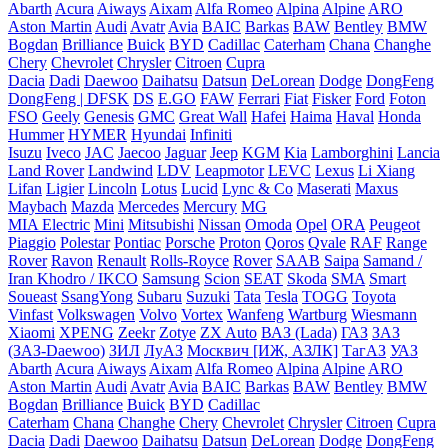
Abarth
Acura
Aiways
Aixam
Alfa Romeo
Alpina
Alpine
ARO
Aston Martin
Audi
Avatr
Avia
BAIC
Barkas
BAW
Bentley
BMW
Bogdan
Brilliance
Buick
BYD
Cadillac
Caterham
Chana
Changhe
Chery
Chevrolet
Chrysler
Citroen
Cupra
Dacia
Dadi
Daewoo
Daihatsu
Datsun
DeLorean
Dodge
DongFeng
DongFeng | DFSK
DS
E.GO
FAW
Ferrari
Fiat
Fisker
Ford
Foton
FSO
Geely
Genesis
GMC
Great Wall
Hafei
Haima
Haval
Honda
Hummer
HYMER
Hyundai
Infiniti
Isuzu
Iveco
JAC
Jaecoo
Jaguar
Jeep
KGM
Kia
Lamborghini
Lancia
Land Rover
Landwind
LDV
Leapmotor
LEVC
Lexus
Li Xiang
Lifan
Ligier
Lincoln
Lotus
Lucid
Lync & Co
Maserati
Maxus
Maybach
Mazda
Mercedes
Mercury
MG
MIA Electric
Mini
Mitsubishi
Nissan
Omoda
Opel
ORA
Peugeot
Piaggio
Polestar
Pontiac
Porsche
Proton
Qoros
Qvale
RAF
Range
Rover
Ravon
Renault
Rolls-Royce
Rover
SAAB
Saipa
Samand /
Iran Khodro / IKCO
Samsung
Scion
SEAT
Skoda
SMA
Smart
Soueast
SsangYong
Subaru
Suzuki
Tata
Tesla
TOGG
Toyota
Vinfast
Volkswagen
Volvo
Vortex
Wanfeng
Wartburg
Wiesmann
Xiaomi
XPENG
Zeekr
Zotye
ZX Auto
ВАЗ (Lada)
ГАЗ
ЗАЗ
(ЗАЗ-Daewoo)
ЗИЛ
ЛуАЗ
Москвич [ИЖ, АЗЛК]
ТагАЗ
УАЗ
Abarth
Acura
Aiways
Aixam
Alfa Romeo
Alpina
Alpine
ARO
Aston Martin
Audi
Avatr
Avia
BAIC
Barkas
BAW
Bentley
BMW
Bogdan
Brilliance
Buick
BYD
Cadillac
Caterham
Chana
Changhe
Chery
Chevrolet
Chrysler
Citroen
Cupra
Dacia
Dadi
Daewoo
Daihatsu
Datsun
DeLorean
Dodge
DongFeng