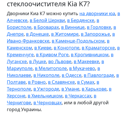
стеклоочистителя Kia K7?
Дворники Киа К7 можно купить
на дворники юа
,
в
Алчевске
,
в Белой Церкви
,
в Бердянске
,
в
Борисполе
,
в Броварах
,
в Виннице
,
в Горловке
,
в
Днепре
,
в Донецке
,
в Житомире
,
в Запорожье
,
в
Ивано-Франковске
,
в Каменце-Подольском
,
в
Каменском
,
в Киеве
,
в Конотопе
,
в Краматорске
,
в
Кременчуге
,
в Кривом Роге
,
в Кропивницком
,
в
Луганске
,
в Луцке
,
во Львове
,
в Макеевке
,
в
Мариуполе
,
в Мелитополе
,
в Мукачево
,
в
Николаеве
,
в Никополе
,
в Одессе
,
в Павлограде
,
в
Полтаве
,
в Ровно
,
в Славянске
,
в Сумах
,
в
Тернополе
,
в Ужгороде
,
в Умане
,
в Харькове
,
в
Херсоне
,
в Хмельницком
,
в Черкассах
,
в
Чернигове
,
в Черновцах
, или в любой другой
город Украины.