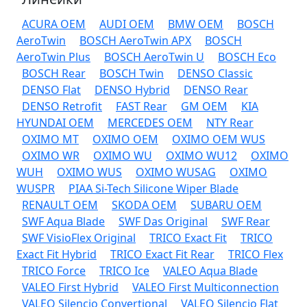
ACURA OEM
AUDI OEM
BMW OEM
BOSCH
AeroTwin
BOSCH AeroTwin APX
BOSCH
AeroTwin Plus
BOSCH AeroTwin U
BOSCH Eco
BOSCH Rear
BOSCH Twin
DENSO Classic
DENSO Flat
DENSO Hybrid
DENSO Rear
DENSO Retrofit
FAST Rear
GM OEM
KIA
HYUNDAI OEM
MERCEDES OEM
NTY Rear
OXIMO MT
OXIMO OEM
OXIMO OEM WUS
OXIMO WR
OXIMO WU
OXIMO WU12
OXIMO
WUH
OXIMO WUS
OXIMO WUSAG
OXIMO
WUSPR
PIAA Si-Tech Silicone Wiper Blade
RENAULT OEM
SKODA OEM
SUBARU OEM
SWF Aqua Blade
SWF Das Original
SWF Rear
SWF VisioFlex Original
TRICO Exact Fit
TRICO
Exact Fit Hybrid
TRICO Exact Fit Rear
TRICO Flex
TRICO Force
TRICO Ice
VALEO Aqua Blade
VALEO First Hybrid
VALEO First Multiconnection
VALEO Silencio Convertional
VALEO Silencio Flat