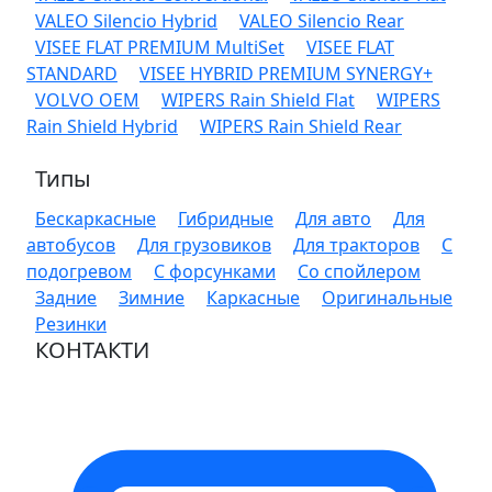
VALEO Silencio Hybrid
VALEO Silencio Rear
VISEE FLAT PREMIUM MultiSet
VISEE FLAT
STANDARD
VISEE HYBRID PREMIUM SYNERGY+
VOLVO OEM
WIPERS Rain Shield Flat
WIPERS
Rain Shield Hybrid
WIPERS Rain Shield Rear
Типы
Бескаркасные
Гибридные
Для авто
Для
автобусов
Для грузовиков
Для тракторов
С
подогревом
С форсунками
Со спойлером
Задние
Зимние
Каркасные
Оригинальные
Резинки
КОНТАКТИ