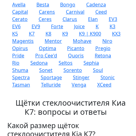
Avella
Besta
Bongo
Cadenza
Capital
Carens
Carnival
Ceed
Cerato
Ceres
Clarus
Elan
EV3
EV6
EV9
Forte
Joice
K
K3
K5
K7
K8
K9
K9 | K900
KX3
Magentis
Mentor
Mohave
Niro
Opirus
Optima
Picanto
Pregio
Pride
Pro Cee'd
Quoris
Retona
Rio
Sedona
Seltos
Sephia
Shuma
Sonet
Sorento
Soul
Spectra
Sportage
Stinger
Stonic
Tasman
Telluride
Venga
XCeed
Щётки стеклоочистителя Киа
К7: вопросы и ответы
Какой размер щёток
стеклоочистителя Kia K7?