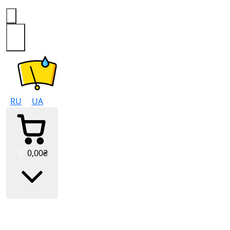
0
RU
UA
0
0
,00
₴