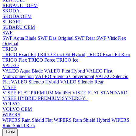
RENAULT OEM
SKODA
SKODA OEM
SUBARU
SUBARU OEM
SWF
SWF Aqua Blade
SWF Das Original
SWF Rear
SWF VisioFlex
Original
TRICO
TRICO Exact Fit
TRICO Exact Fit Hybrid
TRICO Exact Fit Rear
TRICO Flex
TRICO Force
TRICO Ice
VALEO
VALEO Aqua Blade
VALEO First Hybrid
VALEO First
Multiconnection
VALEO Silencio Convertional
VALEO Silencio
Flat
VALEO Silencio Hybrid
VALEO Silencio Rear
VISEE
VISEE FLAT PREMIUM MultiSet
VISEE FLAT STANDARD
VISEE HYBRID PREMIUM SYNERGY+
VOLVO
VOLVO OEM
WIPERS
WIPERS Rain Shield Flat
WIPERS Rain Shield Hybrid
WIPERS
Rain Shield Rear
Типы