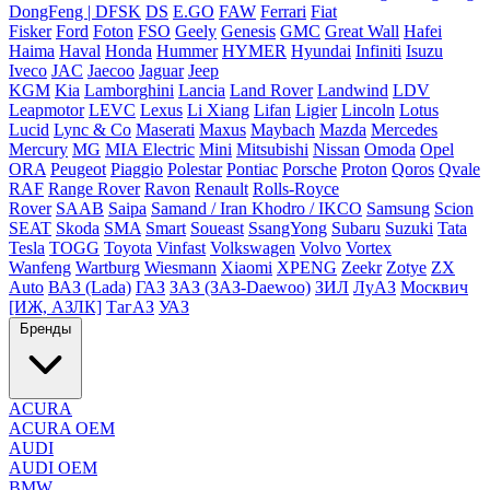
DongFeng | DFSK
DS
E.GO
FAW
Ferrari
Fiat
Fisker
Ford
Foton
FSO
Geely
Genesis
GMC
Great Wall
Hafei
Haima
Haval
Honda
Hummer
HYMER
Hyundai
Infiniti
Isuzu
Iveco
JAC
Jaecoo
Jaguar
Jeep
KGM
Kia
Lamborghini
Lancia
Land Rover
Landwind
LDV
Leapmotor
LEVC
Lexus
Li Xiang
Lifan
Ligier
Lincoln
Lotus
Lucid
Lync & Co
Maserati
Maxus
Maybach
Mazda
Mercedes
Mercury
MG
MIA Electric
Mini
Mitsubishi
Nissan
Omoda
Opel
ORA
Peugeot
Piaggio
Polestar
Pontiac
Porsche
Proton
Qoros
Qvale
RAF
Range Rover
Ravon
Renault
Rolls-Royce
Rover
SAAB
Saipa
Samand / Iran Khodro / IKCO
Samsung
Scion
SEAT
Skoda
SMA
Smart
Soueast
SsangYong
Subaru
Suzuki
Tata
Tesla
TOGG
Toyota
Vinfast
Volkswagen
Volvo
Vortex
Wanfeng
Wartburg
Wiesmann
Xiaomi
XPENG
Zeekr
Zotye
ZX
Auto
ВАЗ (Lada)
ГАЗ
ЗАЗ (ЗАЗ-Daewoo)
ЗИЛ
ЛуАЗ
Москвич
[ИЖ, АЗЛК]
ТагАЗ
УАЗ
Бренды
ACURA
ACURA OEM
AUDI
AUDI OEM
BMW