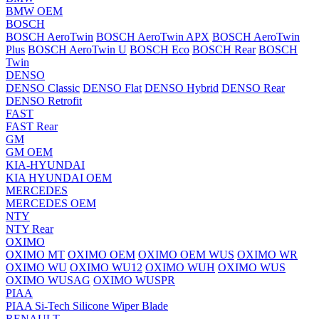
BMW OEM
BOSCH
BOSCH AeroTwin
BOSCH AeroTwin APX
BOSCH AeroTwin
Plus
BOSCH AeroTwin U
BOSCH Eco
BOSCH Rear
BOSCH
Twin
DENSO
DENSO Classic
DENSO Flat
DENSO Hybrid
DENSO Rear
DENSO Retrofit
FAST
FAST Rear
GM
GM OEM
KIA-HYUNDAI
KIA HYUNDAI OEM
MERCEDES
MERCEDES OEM
NTY
NTY Rear
OXIMO
OXIMO MT
OXIMO OEM
OXIMO OEM WUS
OXIMO WR
OXIMO WU
OXIMO WU12
OXIMO WUH
OXIMO WUS
OXIMO WUSAG
OXIMO WUSPR
PIAA
PIAA Si-Tech Silicone Wiper Blade
RENAULT