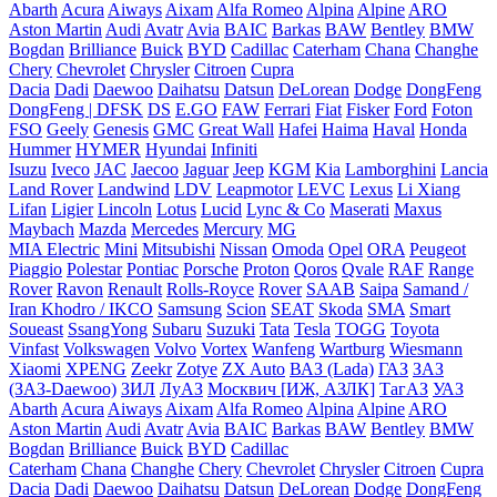
Abarth
Acura
Aiways
Aixam
Alfa Romeo
Alpina
Alpine
ARO
Aston Martin
Audi
Avatr
Avia
BAIC
Barkas
BAW
Bentley
BMW
Bogdan
Brilliance
Buick
BYD
Cadillac
Caterham
Chana
Changhe
Chery
Chevrolet
Chrysler
Citroen
Cupra
Dacia
Dadi
Daewoo
Daihatsu
Datsun
DeLorean
Dodge
DongFeng
DongFeng | DFSK
DS
E.GO
FAW
Ferrari
Fiat
Fisker
Ford
Foton
FSO
Geely
Genesis
GMC
Great Wall
Hafei
Haima
Haval
Honda
Hummer
HYMER
Hyundai
Infiniti
Isuzu
Iveco
JAC
Jaecoo
Jaguar
Jeep
KGM
Kia
Lamborghini
Lancia
Land Rover
Landwind
LDV
Leapmotor
LEVC
Lexus
Li Xiang
Lifan
Ligier
Lincoln
Lotus
Lucid
Lync & Co
Maserati
Maxus
Maybach
Mazda
Mercedes
Mercury
MG
MIA Electric
Mini
Mitsubishi
Nissan
Omoda
Opel
ORA
Peugeot
Piaggio
Polestar
Pontiac
Porsche
Proton
Qoros
Qvale
RAF
Range
Rover
Ravon
Renault
Rolls-Royce
Rover
SAAB
Saipa
Samand /
Iran Khodro / IKCO
Samsung
Scion
SEAT
Skoda
SMA
Smart
Soueast
SsangYong
Subaru
Suzuki
Tata
Tesla
TOGG
Toyota
Vinfast
Volkswagen
Volvo
Vortex
Wanfeng
Wartburg
Wiesmann
Xiaomi
XPENG
Zeekr
Zotye
ZX Auto
ВАЗ (Lada)
ГАЗ
ЗАЗ
(ЗАЗ-Daewoo)
ЗИЛ
ЛуАЗ
Москвич [ИЖ, АЗЛК]
ТагАЗ
УАЗ
Abarth
Acura
Aiways
Aixam
Alfa Romeo
Alpina
Alpine
ARO
Aston Martin
Audi
Avatr
Avia
BAIC
Barkas
BAW
Bentley
BMW
Bogdan
Brilliance
Buick
BYD
Cadillac
Caterham
Chana
Changhe
Chery
Chevrolet
Chrysler
Citroen
Cupra
Dacia
Dadi
Daewoo
Daihatsu
Datsun
DeLorean
Dodge
DongFeng