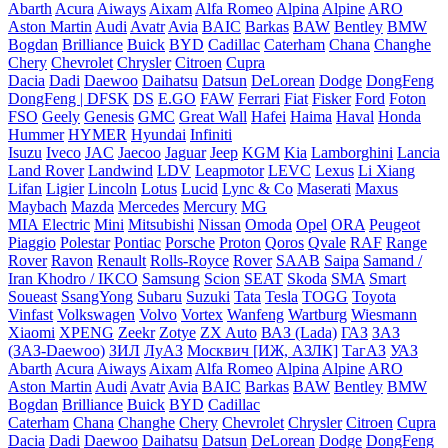
Abarth
Acura
Aiways
Aixam
Alfa Romeo
Alpina
Alpine
ARO
Aston Martin
Audi
Avatr
Avia
BAIC
Barkas
BAW
Bentley
BMW
Bogdan
Brilliance
Buick
BYD
Cadillac
Caterham
Chana
Changhe
Chery
Chevrolet
Chrysler
Citroen
Cupra
Dacia
Dadi
Daewoo
Daihatsu
Datsun
DeLorean
Dodge
DongFeng
DongFeng | DFSK
DS
E.GO
FAW
Ferrari
Fiat
Fisker
Ford
Foton
FSO
Geely
Genesis
GMC
Great Wall
Hafei
Haima
Haval
Honda
Hummer
HYMER
Hyundai
Infiniti
Isuzu
Iveco
JAC
Jaecoo
Jaguar
Jeep
KGM
Kia
Lamborghini
Lancia
Land Rover
Landwind
LDV
Leapmotor
LEVC
Lexus
Li Xiang
Lifan
Ligier
Lincoln
Lotus
Lucid
Lync & Co
Maserati
Maxus
Maybach
Mazda
Mercedes
Mercury
MG
MIA Electric
Mini
Mitsubishi
Nissan
Omoda
Opel
ORA
Peugeot
Piaggio
Polestar
Pontiac
Porsche
Proton
Qoros
Qvale
RAF
Range
Rover
Ravon
Renault
Rolls-Royce
Rover
SAAB
Saipa
Samand /
Iran Khodro / IKCO
Samsung
Scion
SEAT
Skoda
SMA
Smart
Soueast
SsangYong
Subaru
Suzuki
Tata
Tesla
TOGG
Toyota
Vinfast
Volkswagen
Volvo
Vortex
Wanfeng
Wartburg
Wiesmann
Xiaomi
XPENG
Zeekr
Zotye
ZX Auto
ВАЗ (Lada)
ГАЗ
ЗАЗ
(ЗАЗ-Daewoo)
ЗИЛ
ЛуАЗ
Москвич [ИЖ, АЗЛК]
ТагАЗ
УАЗ
Abarth
Acura
Aiways
Aixam
Alfa Romeo
Alpina
Alpine
ARO
Aston Martin
Audi
Avatr
Avia
BAIC
Barkas
BAW
Bentley
BMW
Bogdan
Brilliance
Buick
BYD
Cadillac
Caterham
Chana
Changhe
Chery
Chevrolet
Chrysler
Citroen
Cupra
Dacia
Dadi
Daewoo
Daihatsu
Datsun
DeLorean
Dodge
DongFeng