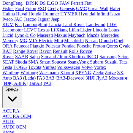
DongFeng | DFSK
DS
E.GO
FAW
Ferrari
Fiat
Fisker
Ford
Foton
FSO
Geely
Genesis
GMC
Great Wall
Hafei
Haima
Haval
Honda
Hummer
HYMER
Hyundai
Infiniti
Isuzu
Iveco
JAC
Jaecoo
Jaguar
Jeep
KGM
Kia
Lamborghini
Lancia
Land Rover
Landwind
LDV
Leapmotor
LEVC
Lexus
Li Xiang
Lifan
Ligier
Lincoln
Lotus
Lucid
Lync & Co
Maserati
Maxus
Maybach
Mazda
Mercedes
Mercury
MG
MIA Electric
Mini
Mitsubishi
Nissan
Omoda
Opel
ORA
Peugeot
Piaggio
Polestar
Pontiac
Porsche
Proton
Qoros
Qvale
RAF
Range Rover
Ravon
Renault
Rolls-Royce
Rover
SAAB
Saipa
Samand / Iran Khodro / IKCO
Samsung
Scion
SEAT
Skoda
SMA
Smart
Soueast
SsangYong
Subaru
Suzuki
Tata
Tesla
TOGG
Toyota
Vinfast
Volkswagen
Volvo
Vortex
Wanfeng
Wartburg
Wiesmann
Xiaomi
XPENG
Zeekr
Zotye
ZX
Auto
ВАЗ (Lada)
ГАЗ
ЗАЗ (ЗАЗ-Daewoo)
ЗИЛ
ЛуАЗ
Москвич
[ИЖ, АЗЛК]
ТагАЗ
УАЗ
Бренды
ACURA
ACURA OEM
AUDI
AUDI OEM
BMW