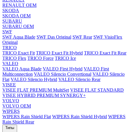
RENAULT OEM
SKODA
SKODA OEM
SUBARU
SUBARU OEM
SWF
SWF Aqua Blade
SWF Das Original
SWF Rear
SWF VisioFlex
Original
TRICO
TRICO Exact Fit
TRICO Exact Fit Hybrid
TRICO Exact Fit Rear
TRICO Flex
TRICO Force
TRICO Ice
VALEO
VALEO Aqua Blade
VALEO First Hybrid
VALEO First
Multiconnection
VALEO Silencio Convertional
VALEO Silencio
Flat
VALEO Silencio Hybrid
VALEO Silencio Rear
VISEE
VISEE FLAT PREMIUM MultiSet
VISEE FLAT STANDARD
VISEE HYBRID PREMIUM SYNERGY+
VOLVO
VOLVO OEM
WIPERS
WIPERS Rain Shield Flat
WIPERS Rain Shield Hybrid
WIPERS
Rain Shield Rear
Типы