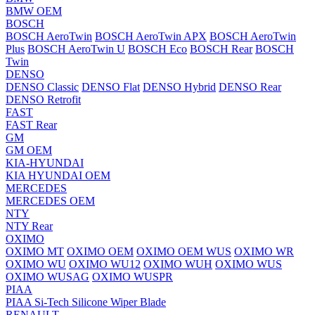
BMW OEM
BOSCH
BOSCH AeroTwin
BOSCH AeroTwin APX
BOSCH AeroTwin
Plus
BOSCH AeroTwin U
BOSCH Eco
BOSCH Rear
BOSCH
Twin
DENSO
DENSO Classic
DENSO Flat
DENSO Hybrid
DENSO Rear
DENSO Retrofit
FAST
FAST Rear
GM
GM OEM
KIA-HYUNDAI
KIA HYUNDAI OEM
MERCEDES
MERCEDES OEM
NTY
NTY Rear
OXIMO
OXIMO MT
OXIMO OEM
OXIMO OEM WUS
OXIMO WR
OXIMO WU
OXIMO WU12
OXIMO WUH
OXIMO WUS
OXIMO WUSAG
OXIMO WUSPR
PIAA
PIAA Si-Tech Silicone Wiper Blade
RENAULT