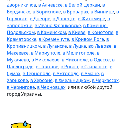
дворники юа
,
в Алчевске
,
в Белой Церкви
,
в
Бердянске
,
в Борисполе
,
в Броварах
,
в Виннице
,
в
Горловке
,
в Днепре
,
в Донецке
,
в Житомире
,
в
Запорожье
,
в Ивано-Франковске
,
в Каменце-
Подольском
,
в Каменском
,
в Киеве
,
в Конотопе
,
в
Краматорске
,
в Кременчуге
,
в Кривом Роге
,
в
Кропивницком
,
в Луганске
,
в Луцке
,
во Львове
,
в
Макеевке
,
в Мариуполе
,
в Мелитополе
,
в
Мукачево
,
в Николаеве
,
в Никополе
,
в Одессе
,
в
Павлограде
,
в Полтаве
,
в Ровно
,
в Славянске
,
в
Сумах
,
в Тернополе
,
в Ужгороде
,
в Умане
,
в
Харькове
,
в Херсоне
,
в Хмельницком
,
в Черкассах
,
в Чернигове
,
в Черновцах
, или в любой другой
город Украины.