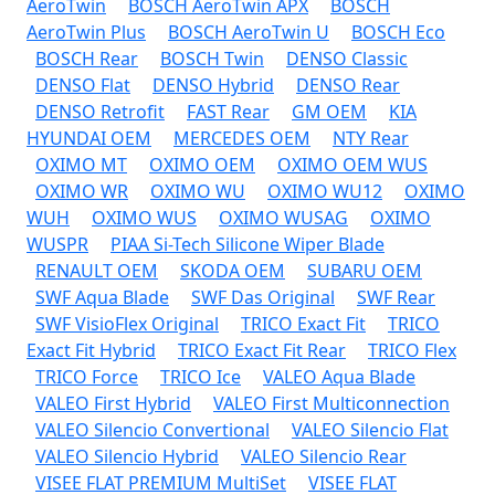
AeroTwin
BOSCH AeroTwin APX
BOSCH
AeroTwin Plus
BOSCH AeroTwin U
BOSCH Eco
BOSCH Rear
BOSCH Twin
DENSO Classic
DENSO Flat
DENSO Hybrid
DENSO Rear
DENSO Retrofit
FAST Rear
GM OEM
KIA
HYUNDAI OEM
MERCEDES OEM
NTY Rear
OXIMO MT
OXIMO OEM
OXIMO OEM WUS
OXIMO WR
OXIMO WU
OXIMO WU12
OXIMO
WUH
OXIMO WUS
OXIMO WUSAG
OXIMO
WUSPR
PIAA Si-Tech Silicone Wiper Blade
RENAULT OEM
SKODA OEM
SUBARU OEM
SWF Aqua Blade
SWF Das Original
SWF Rear
SWF VisioFlex Original
TRICO Exact Fit
TRICO
Exact Fit Hybrid
TRICO Exact Fit Rear
TRICO Flex
TRICO Force
TRICO Ice
VALEO Aqua Blade
VALEO First Hybrid
VALEO First Multiconnection
VALEO Silencio Convertional
VALEO Silencio Flat
VALEO Silencio Hybrid
VALEO Silencio Rear
VISEE FLAT PREMIUM MultiSet
VISEE FLAT