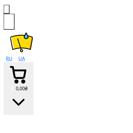
0
RU
UA
0
0
,00
₴