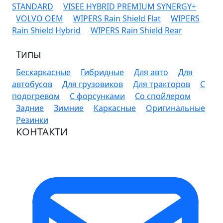
STANDARD
VISEE HYBRID PREMIUM SYNERGY+
VOLVO OEM
WIPERS Rain Shield Flat
WIPERS
Rain Shield Hybrid
WIPERS Rain Shield Rear
Типы
Бескаркасные
Гибридные
Для авто
Для
автобусов
Для грузовиков
Для тракторов
С
подогревом
С форсунками
Со спойлером
Задние
Зимние
Каркасные
Оригинальные
Резинки
КОНТАКТИ