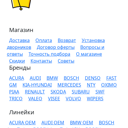
Магазин
Доставка
Оплата
Возврат
Установка
дворников
Договор оферты
Вопросы и
ответы
Точность подбора
О магазине
Скидки
Контакты
Советы
Бренды
ACURA
AUDI
BMW
BOSCH
DENSO
FAST
GM
KIA-HYUNDAI
MERCEDES
NTY
OXIMO
PIAA
RENAULT
SKODA
SUBARU
SWF
TRICO
VALEO
VISEE
VOLVO
WIPERS
Линейки
ACURA OEM
AUDI OEM
BMW OEM
BOSCH