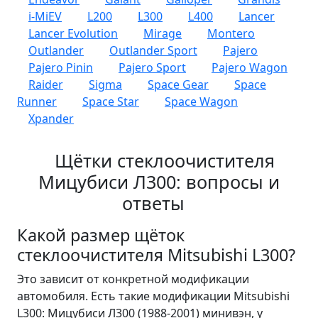
i-MiEV
L200
L300
L400
Lancer
Lancer Evolution
Mirage
Montero
Outlander
Outlander Sport
Pajero
Pajero Pinin
Pajero Sport
Pajero Wagon
Raider
Sigma
Space Gear
Space
Runner
Space Star
Space Wagon
Xpander
Щётки стеклоочистителя
Мицубиси Л300: вопросы и
ответы
Какой размер щёток
стеклоочистителя Mitsubishi L300?
Это зависит от конкретной модификации
автомобиля. Есть такие модификации Mitsubishi
L300: Мицубиси Л300 (1988-2001) минивэн, у